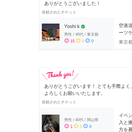
ありがとうございました！
依頼されたチケット
空港送
Yoshi k
check_circle
ーツケ
男性
/
40代
/
東京都
sentiment_satisfied
sentiment_neutral
sentiment_dissatisfied
15
0
0
東京
ありがとうございます！ とても手際よく
よろしくお願いいたします。
依頼されたチケット
イベン
男性
/
40代
/
岡山県
入と
sentiment_satisfied
sentiment_neutral
sentiment_dissatisfied
1
0
0
方を