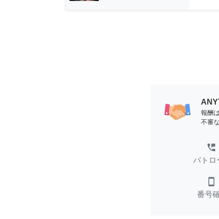
AN
報酬
不審
perm_phone_msg
パトロ
smartphone
番号