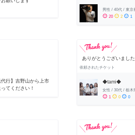
をお願いします
男性
/
40代
/
東京
sentiment_satisfied
sentiment_neutral
sentiment_dissatisfied
20
2
1
ありがとうございました
依頼されたチケット
転代行】吉野山から上市
◆tami◆
送ってください！
女性
/
30代
/
栃木
sentiment_satisfied
sentiment_neutral
sentiment_dissatisfied
1
0
0