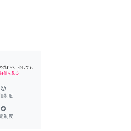
の恐れや、少しでも
詳細を見る
tag_faces
価制度
stars
定制度