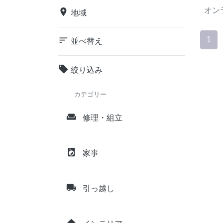
オン
place
地域
sort
1
並べ替え
local_offer
絞り込み
カテゴリー
weekend
修理・組立
local_laundry_service
家事
local_shipping
引っ越し
home