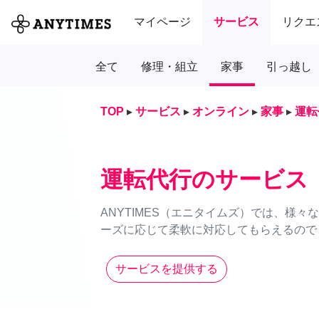
マイページ
サービス
リクエ
全て
修理・組立
家事
引っ越し
TOP
▸
サービス
▸
オンライン
▸
家事
▸
運転
運転代行のサービス
ANYTIMES（エニタイムズ）では、様
ーズに応じて柔軟に対応してもらえるのでと
サービスを提供する