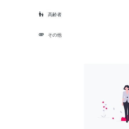
escalator_warning
高齢者
attachment
その他