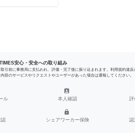
YTIMES安心・安全への取り組み
は取引前に事務局に支払われ、評価・完了後に振り込まれます。利用規約違反
な内容のサービスやリクエストやユーザーがあった場合は通報してください。
assignment_ind
ール
本人確認
評
lock
確認
シェアワーカー保険
認