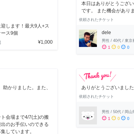
本日はありがとうござい
です。 また機会があり
依頼されたチケット
迎します！最大9人+ス
dele
ース9個
男性
/
40代
/
東京
¥1,000
都
sentiment_satisfied
sentiment_neutral
sentiment_dissatisfied
1
0
0
、助かりました。また、
ありがとうございました
依頼されたチケット
男性
/
50代
/
岡山
ト会場まで4/7(土)の搬
sentiment_satisfied
sentiment_neutral
sentiment_dissatisfied
1
0
0
搬出のお手伝いのできる
募集しています。