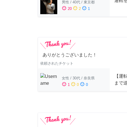
運転
男性
/
40代
/
東京都
sentiment_satisfied
sentiment_neutral
sentiment_dissatisfied
20
2
1
ありがとうございました！
依頼されたチケット
【運
女性
/
30代
/
奈良県
まで
sentiment_satisfied
sentiment_neutral
sentiment_dissatisfied
1
0
0