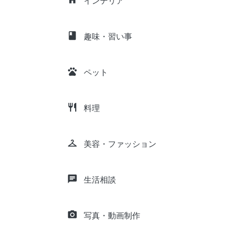
インテリア
class
趣味・習い事
pets
ペット
restaurant
料理
checkroom
美容・ファッション
chat
生活相談
camera_alt
写真・動画制作