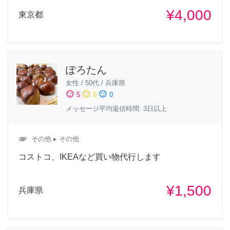
¥4,000
東京都
ぽろたん
女性
/
50代
/
兵庫県
sentiment_satisfied
sentiment_neutral
sentiment_dissatisfied
5
0
0
メッセージ平均返信時間: 3日以上
attachment
その他
▸ その他
コストコ、IKEAなど買い物代行します
¥1,500
兵庫県