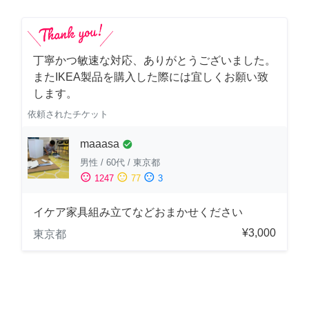
丁寧かつ敏速な対応、ありがとうございました。
またIKEA製品を購入した際には宜しくお願い致
します。
依頼されたチケット
maaasa
check_circle
男性
/
60代
/
東京都
sentiment_satisfied
sentiment_neutral
sentiment_dissatisfied
1247
77
3
イケア家具組み立てなどおまかせください
¥3,000
東京都