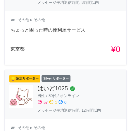
メッセージ平均返信時間: 8時間以内
attachment
その他
▸ その他
ちょっと困った時の便利屋サービス
¥0
東京都
認定サポーター
Silver サポーター
はいど1025
check_circle
男性
/
30代
/
オンライン
sentiment_satisfied
sentiment_neutral
sentiment_dissatisfied
57
1
0
メッセージ平均返信時間: 12時間以内
attachment
その他
▸ その他