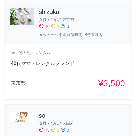
shizuku
女性
/
40代
/
東京都
sentiment_satisfied
sentiment_neutral
sentiment_dissatisfied
10
1
0
メッセージ平均返信時間: 8時間以内
attachment
その他
▸ レンタル
40代ママ・レンタルフレンド
¥3,500
東京都
soi
女性
/
40代
/
大阪府
sentiment_satisfied
sentiment_neutral
sentiment_dissatisfied
78
3
0