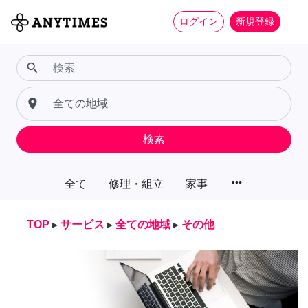
ログイン
新規登録
search
place
検索
more_horiz
全て
修理・組立
家事
TOP
▸
サービス
▸
全ての地域
▸
その他