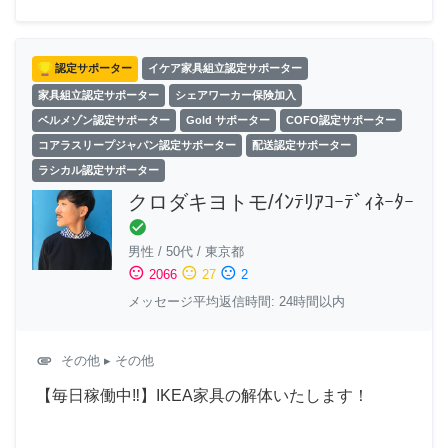
認定サポーター
イケア家具組立認定サポーター
家具組立認定サポーター
シェアワーカー保険加入
ベルメゾン認定サポーター
Gold サポーター
COFO認定サポーター
コアラスリープジャパン認定サポーター
配送認定サポーター
ラシカル認定サポーター
クロダキヨトモ/ｲﾝﾃﾘｱｺｰﾃﾞｨﾈｰﾀｰ
check_circle
男性
/
50代
/
東京都
sentiment_satisfied
sentiment_neutral
sentiment_dissatisfied
2066
27
2
メッセージ平均返信時間: 24時間以内
attachment
その他
▸ その他
【毎日稼働中‼︎】IKEA家具の解体いたします！