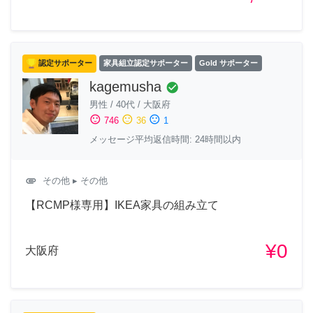
認定サポーター
家具組立認定サポーター
Gold サポーター
kagemusha
check_circle
男性
/
40代
/
大阪府
sentiment_satisfied
sentiment_neutral
sentiment_dissatisfied
746
36
1
メッセージ平均返信時間: 24時間以内
attachment
その他
▸ その他
【RCMP様専用】IKEA家具の組み立て
¥0
大阪府