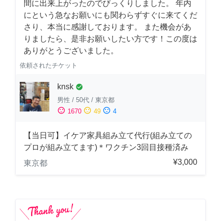
間に出来上がったのでびっくりしました。 年内
にという急なお願いにも関わらずすぐに来てくだ
さり、本当に感謝しております。 また機会があ
りましたら、是非お願いしたい方です！この度は
ありがとうございました。
依頼されたチケット
knsk
check_circle
男性
/
50代
/
東京都
sentiment_satisfied
sentiment_neutral
sentiment_dissatisfied
1670
49
4
【当日可】イケア家具組み立て代行(組み立ての
プロが組み立てます)＊ワクチン3回目接種済み
¥3,000
東京都