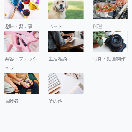
趣味・習い事
ペット
料理
美容・ファッシ
生活相談
写真・動画制作
ョン
その他
高齢者