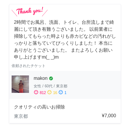
2時間でお風呂、洗面、トイレ、台所流しまで綺
麗にして頂き有難うございました。 以前業者に
掃除してもらった時よりも赤カビなどの汚れがし
っかりと落ちていてびっくりしました！ 本当に
ありがとうございました。 またよろしくお願い
申し上げますm(_ _)m
依頼されたチケット
makon
check_circle
女性
/
60代
/
東京都
sentiment_satisfied
sentiment_neutral
sentiment_dissatisfied
812
16
1
クオリティの高いお掃除
¥7,000
東京都