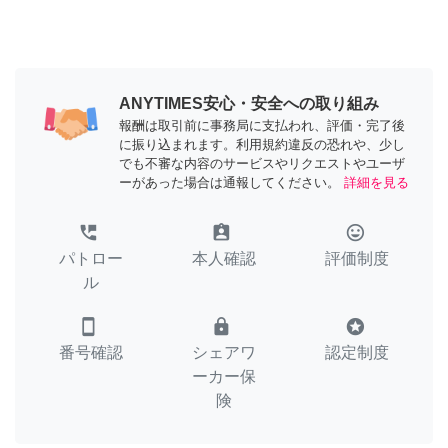
ANYTIMES安心・安全への取り組み
報酬は取引前に事務局に支払われ、評価・完了後
に振り込まれます。利用規約違反の恐れや、少し
でも不審な内容のサービスやリクエストやユーザ
ーがあった場合は通報してください。
詳細を見る
perm_phone_msg
assignment_ind
tag_faces
パトロー
本人確認
評価制度
ル
smartphone
lock
stars
番号確認
シェアワ
認定制度
ーカー保
険