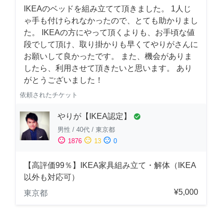
IKEAのベッドを組み立てて頂きました。 1人じ
ゃ手も付けられなかったので、とても助かりまし
た。 IKEAの方にやって頂くよりも、お手頃な値
段でして頂け、取り掛かりも早くてやりがさんに
お願いして良かったです。 また、機会がありま
したら、利用させて頂きたいと思います。 あり
がとうございました！
依頼されたチケット
やりが【IKEA認定】
check_circle
男性
/
40代
/
東京都
sentiment_satisfied
sentiment_neutral
sentiment_dissatisfied
1876
13
0
【高評価99％】IKEA家具組み立て・解体（IKEA
以外も対応可）
¥5,000
東京都