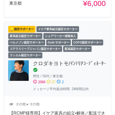
¥6,000
東京都
認定サポーター
イケア家具組立認定サポーター
家具組立認定サポーター
シェアワーカー保険加入
ベルメゾン認定サポーター
Gold サポーター
COFO認定サポーター
コアラスリープジャパン認定サポーター
配送認定サポーター
ラシカル認定サポーター
クロダキヨトモ/ｲﾝﾃﾘｱｺｰﾃﾞｨﾈｰﾀｰ
check_circle
男性
/
50代
/
東京都
sentiment_satisfied
sentiment_neutral
sentiment_dissatisfied
2066
27
2
メッセージ平均返信時間: 24時間以内
attachment
その他
▸ その他
【RCMP様専用】イケア家具の組立•解体／配送でき