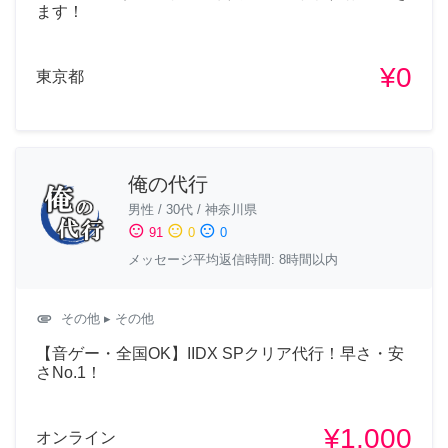
ます！
¥0
東京都
俺の代行
男性
/
30代
/
神奈川県
sentiment_satisfied
sentiment_neutral
sentiment_dissatisfied
91
0
0
メッセージ平均返信時間: 8時間以内
attachment
その他
▸ その他
【音ゲー・全国OK】IIDX SPクリア代行！早さ・安
さNo.1！
¥1,000
オンライン