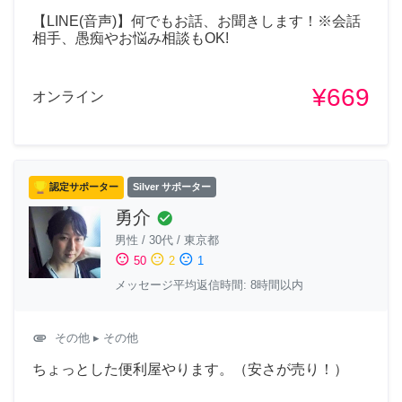
【LINE(音声)】何でもお話、お聞きします！※会話
相手、愚痴やお悩み相談もOK!
¥669
オンライン
認定サポーター
Silver サポーター
勇介
check_circle
男性
/
30代
/
東京都
sentiment_satisfied
sentiment_neutral
sentiment_dissatisfied
50
2
1
メッセージ平均返信時間: 8時間以内
attachment
その他
▸ その他
ちょっとした便利屋やります。（安さが売り！）