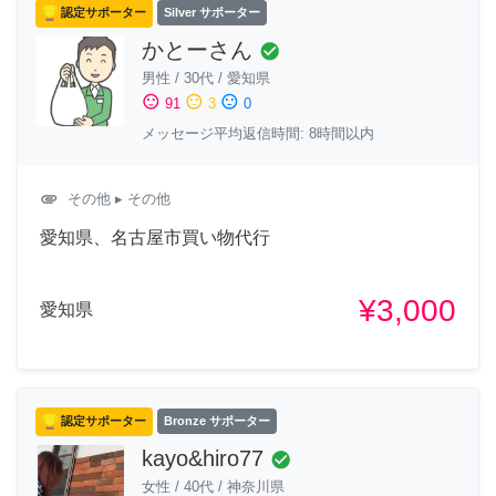
認定サポーター
Silver サポーター
かとーさん
check_circle
男性
/
30代
/
愛知県
sentiment_satisfied
sentiment_neutral
sentiment_dissatisfied
91
3
0
メッセージ平均返信時間: 8時間以内
attachment
その他
▸ その他
愛知県、名古屋市買い物代行
¥3,000
愛知県
認定サポーター
Bronze サポーター
kayo&hiro77
check_circle
女性
/
40代
/
神奈川県