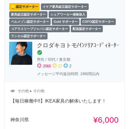
認定サポーター
イケア家具組立認定サポーター
家具組立認定サポーター
シェアワーカー保険加入
ベルメゾン認定サポーター
Gold サポーター
COFO認定サポーター
コアラスリープジャパン認定サポーター
配送認定サポーター
ラシカル認定サポーター
クロダキヨトモ/ｲﾝﾃﾘｱｺｰﾃﾞｨﾈｰﾀｰ
check_circle
男性
/
50代
/
東京都
sentiment_satisfied
sentiment_neutral
sentiment_dissatisfied
2066
27
2
メッセージ平均返信時間: 24時間以内
attachment
その他
▸ その他
【毎日稼働中‼︎】IKEA家具の解体いたします！
¥6,000
神奈川県