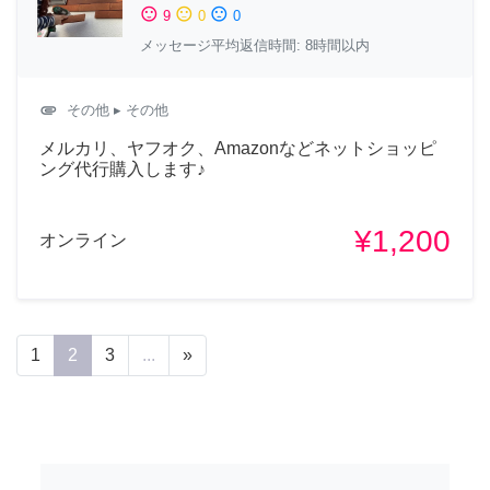
sentiment_satisfied
sentiment_neutral
sentiment_dissatisfied
9
0
0
メッセージ平均返信時間: 8時間以内
attachment
その他
▸ その他
メルカリ、ヤフオク、Amazonなどネットショッピ
ング代行購入します♪
¥1,200
オンライン
1
2
3
...
»