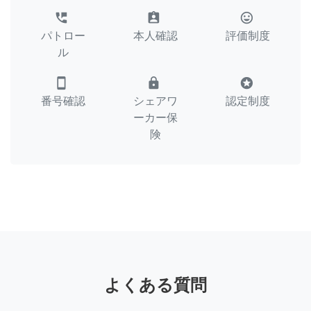
perm_phone_msg
assignment_ind
tag_faces
パトロー
本人確認
評価制度
ル
smartphone
lock
stars
番号確認
シェアワ
認定制度
ーカー保
険
よくある質問