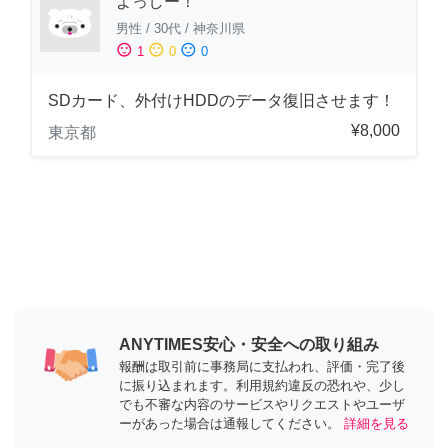
よっしー！
男性
/
30代
/
神奈川県
sentiment_satisfied
sentiment_neutral
sentiment_dissatisfied
1
0
0
SDカード、外付けHDDのデータ復旧させます！
¥8,000
東京都
ANYTIMES安心・安全への取り組み
報酬は取引前に事務局に支払われ、評価・完了後
に振り込まれます。利用規約違反の恐れや、少し
でも不審な内容のサービスやリクエストやユーザ
ーがあった場合は通報してください。
詳細を見る