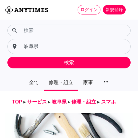
ログイン
新規登録
search
place
検索
more_horiz
全て
修理・組立
家事
TOP
▸
サービス
▸
岐阜県
▸
修理・組立
▸
スマホ