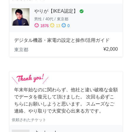
やりが【IKEA認定】
check_circle
男性
/
40代
/
東京都
sentiment_satisfied
sentiment_neutral
sentiment_dissatisfied
1876
13
0
デジタル機器・家電の設定と操作/活用ガイド
¥2,000
東京都
年末年始なのに関わらず、他社と違い破格な金額
でデータを復元して頂けました。 次回も必ずこ
ちらにお願いしようと思います。 スムーズなご
連絡、やり取りで大変安心出来る方です。
依頼されたチケット