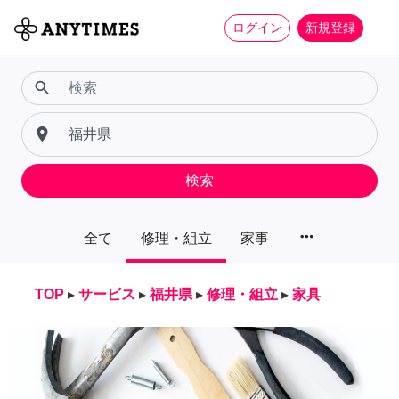
ログイン
新規登録
search
place
検索
more_horiz
全て
修理・組立
家事
TOP
▸
サービス
▸
福井県
▸
修理・組立
▸
家具