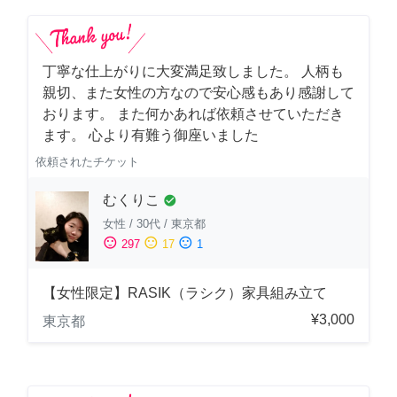
丁寧な仕上がりに大変満足致しました。 人柄も
親切、また女性の方なので安心感もあり感謝して
おります。 また何かあれば依頼させていただき
ます。 心より有難う御座いました
依頼されたチケット
むくりこ
check_circle
女性
/
30代
/
東京都
sentiment_satisfied
sentiment_neutral
sentiment_dissatisfied
297
17
1
【女性限定】RASIK（ラシク）家具組み立て
¥3,000
東京都