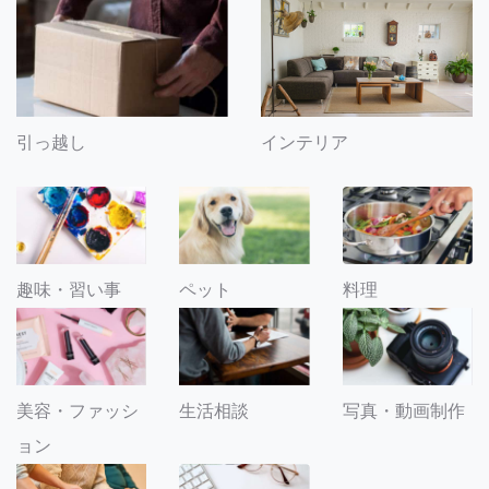
引っ越し
インテリア
趣味・習い事
ペット
料理
美容・ファッシ
生活相談
写真・動画制作
ョン