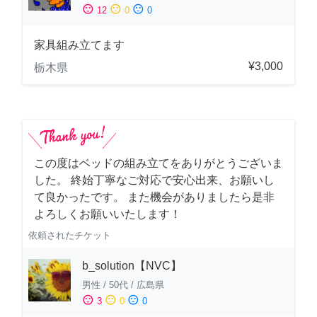
sentiment_satisfied
sentiment_neutral
sentiment_dissatisfied
12
0
0
家具組み立てます
¥3,000
栃木県
この度はベッドの組み立てをありがとうございま
した。 終始丁寧なご対応で安心出来、お願いし
て良かったです。 また機会がありましたら是非
よろしくお願いいたします！
依頼されたチケット
b_solution【NVC】
男性
/
50代
/
広島県
sentiment_satisfied
sentiment_neutral
sentiment_dissatisfied
3
0
0