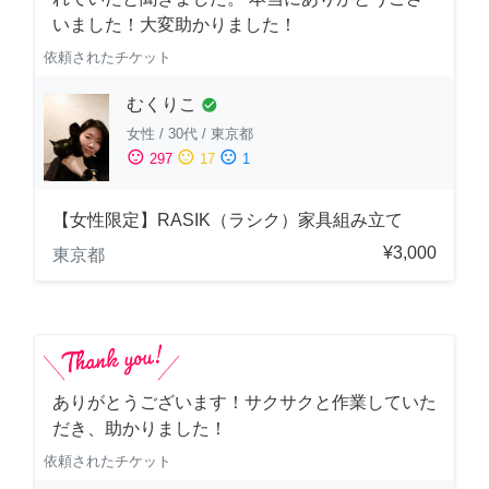
いました！大変助かりました！
依頼されたチケット
むくりこ
check_circle
女性
/
30代
/
東京都
sentiment_satisfied
sentiment_neutral
sentiment_dissatisfied
297
17
1
【女性限定】RASIK（ラシク）家具組み立て
¥3,000
東京都
ありがとうございます！サクサクと作業していた
だき、助かりました！
依頼されたチケット