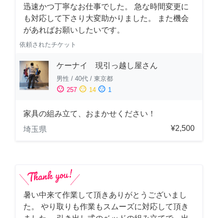
迅速かつ丁寧なお仕事でした。 急な時間変更に
も対応して下さり大変助かりました。 また機会
があればお願いしたいです。
依頼されたチケット
ケーナイ 現引っ越し屋さん
男性
/
40代
/
東京都
sentiment_satisfied
sentiment_neutral
sentiment_dissatisfied
257
14
1
家具の組み立て、おまかせください！
¥2,500
埼玉県
暑い中来て作業して頂きありがとうございまし
た。 やり取りも作業もスムーズに対応して頂き