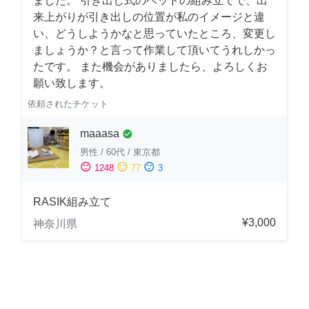
ました。 引き出し式のベッドの組み立てで、出
来上がりが引き出しの位置が私のイメージと違
い、どうしようかなと思っていたところ、変更し
ましょうか？と言って作業して頂いてうれしかっ
たです。 また機会がありましたら、よろしくお
願い致します。
依頼されたチケット
maaasa
check_circle
男性
/
60代
/
東京都
sentiment_satisfied
sentiment_neutral
sentiment_dissatisfied
1248
77
3
RASIK組み立て
¥3,000
神奈川県