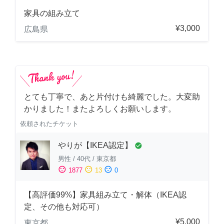
家具の組み立て
¥3,000
広島県
とても丁寧で、あと片付けも綺麗でした。大変助
かりました！またよろしくお願いします。
依頼されたチケット
やりが【IKEA認定】
check_circle
男性
/
40代
/
東京都
sentiment_satisfied
sentiment_neutral
sentiment_dissatisfied
1877
13
0
【高評価99%】家具組み立て・解体（IKEA認
定、その他も対応可）
¥5,000
東京都