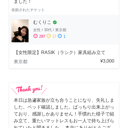
ました！
依頼されたチケット
むくりこ
check_circle
女性
/
30代
/
東京都
sentiment_satisfied
sentiment_neutral
sentiment_dissatisfied
297
17
1
【女性限定】RASIK（ラシク）家具組み立て
¥3,000
東京都
本日は急遽家族が立ち合うことになり、失礼しま
した。ベッド確認しました。ばっちり出来上がっ
ており、感謝しかありません！手慣れた様子で組
み立て、重たいマットレスもお一人で持ち上げら
れていたと聞きました。 本当にありがとうござ