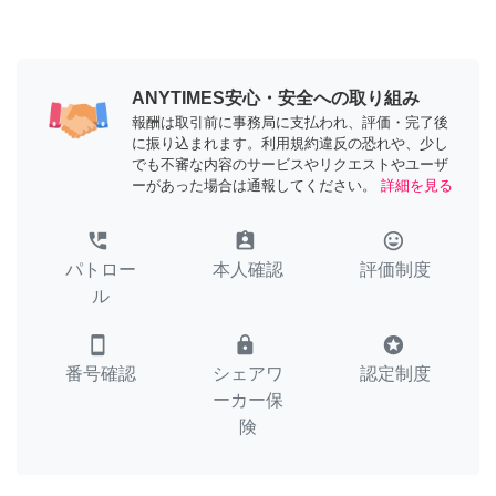
ANYTIMES安心・安全への取り組み
報酬は取引前に事務局に支払われ、評価・完了後
に振り込まれます。利用規約違反の恐れや、少し
でも不審な内容のサービスやリクエストやユーザ
ーがあった場合は通報してください。
詳細を見る
perm_phone_msg
assignment_ind
tag_faces
パトロー
本人確認
評価制度
ル
smartphone
lock
stars
番号確認
シェアワ
認定制度
ーカー保
険