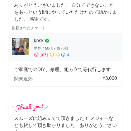
ありがとうございました。 自分でできないこと
をあっという間にやっていただけたので助かりま
した。 感謝です。
依頼されたチケット
knsk
check_circle
男性
/
50代
/
東京都
sentiment_satisfied
sentiment_neutral
sentiment_dissatisfied
1671
49
4
ご家庭でのDIY、修理、組み立て等代行します
¥3,000
関東近郊
スムーズに組み立てて頂きました！ メジャーな
ども貸して頂き助かりました、ありがとうござい