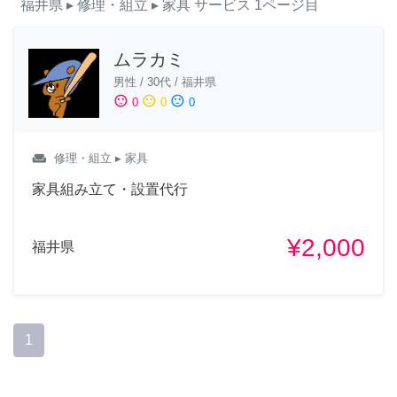
福井県
▸ 修理・組立
▸ 家具
サービス
1ページ目
ムラカミ
男性
/
30代
/
福井県
sentiment_satisfied
sentiment_neutral
sentiment_dissatisfied
0
0
0
weekend
修理・組立
▸ 家具
家具組み立て・設置代行
¥2,000
福井県
1