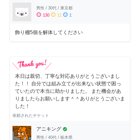
男性
/
30代
/
東京都
sentiment_satisfied
sentiment_neutral
sentiment_dissatisfied
130
11
1
飾り棚5個を解体してください
本日は親切、丁寧な対応ありがとうございまし
た！！ 自分では組み立てが出来ない状態で困っ
ていたので本当に助かりました。 また機会があ
りましたらお願いします＾＾ありがとうございま
した！
依頼されたチケット
アニキング
check_circle
男性
/
40代
/
栃木県