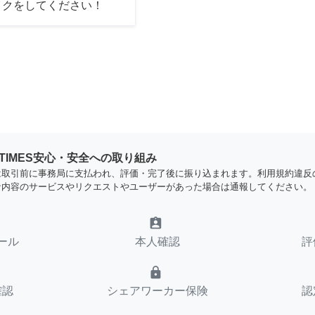
イクをしてください！
YTIMES安心・安全への取り組み
は取引前に事務局に支払われ、評価・完了後に振り込まれます。利用規約違反
な内容のサービスやリクエストやユーザーがあった場合は通報してください。
assignment_ind
ール
本人確認
評
lock
確認
シェアワーカー保険
認