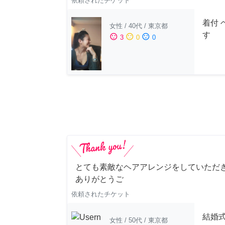
依頼されたチケット
着付 
女性
/
40代
/
東京都
す
sentiment_satisfied
sentiment_neutral
sentiment_dissatisfied
3
0
0
とても素敵なヘアアレンジをしていただ
ありがとうご
依頼されたチケット
結婚
女性
/
50代
/
東京都