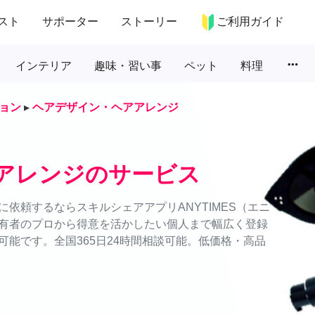
スト
サポーター
ストーリー
ご利用ガイド
more_horiz
インテリア
趣味・習い事
ペット
料理
ョン
▸
ヘアデザイン・ヘアアレンジ
アレンジのサービス
依頼するならスキルシェアアプリANYTIMES（エニ
有者のプロから得意を活かしたい個人まで幅広く登録
能です。全国365日24時間相談可能。低価格・高品