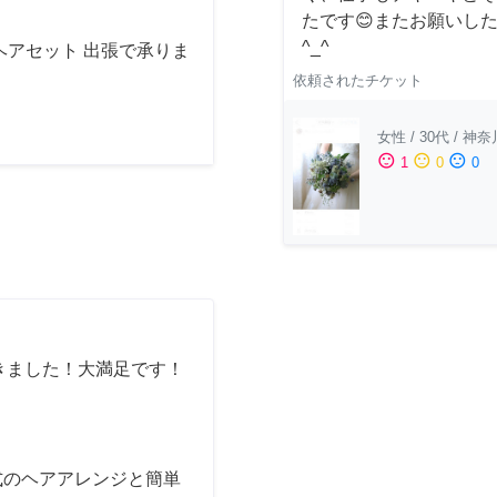
たです😊またお願いし
^_^
ヘアセット 出張で承りま
依頼されたチケット
女性
/
30代
/
神奈
sentiment_satisfied
sentiment_neutral
sentiment_dissatisfied
1
0
0
きました！大満足です！
式のヘアアレンジと簡単