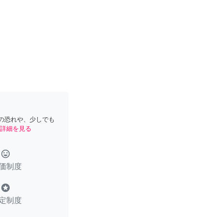
の恐れや、少しでも
詳細を見る
tag_faces
価制度
stars
定制度