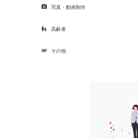
camera_alt
写真・動画制作
escalator_warning
高齢者
attachment
その他