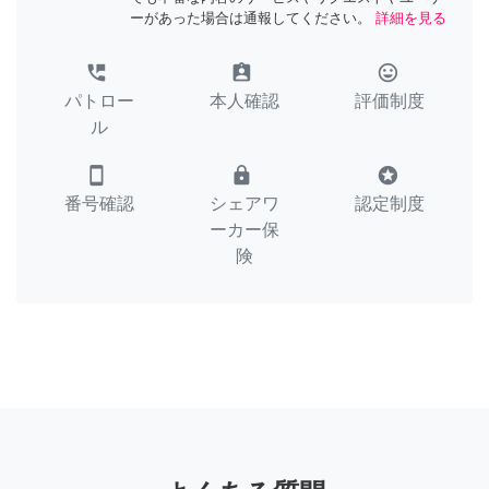
ーがあった場合は通報してください。
詳細を見る
perm_phone_msg
assignment_ind
tag_faces
パトロー
本人確認
評価制度
ル
smartphone
lock
stars
番号確認
シェアワ
認定制度
ーカー保
険