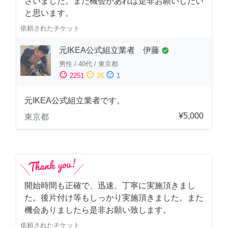
さいました。また機会があれば是非お願いしたい
と思います。
依頼されたチケット
元IKEA公式組立業者 伊藤
check_circle
男性
/
40代
/
東京都
sentiment_satisfied
sentiment_neutral
sentiment_dissatisfied
2251
26
1
元IKEA公式組立業者です。
¥5,000
東京都
開始時間も正確で、迅速、丁寧に実施頂きまし
た。後片付け等もしっかり実施頂きました。また
機会ありましたら是非お願い致します。
依頼されたチケット