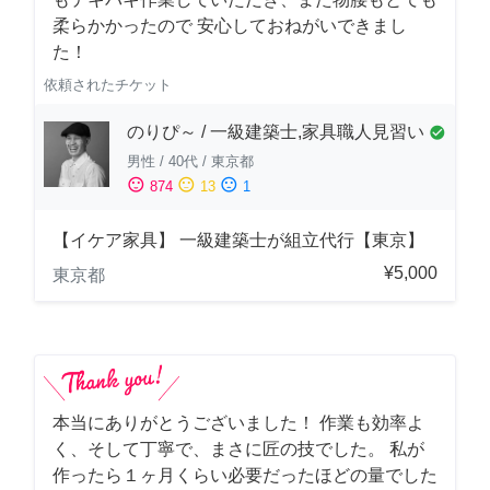
柔らかかったので 安心しておねがいできまし
た！
依頼されたチケット
のりぴ～ / 一級建築士,家具職人見習い
check_circle
男性
/
40代
/
東京都
sentiment_satisfied
sentiment_neutral
sentiment_dissatisfied
874
13
1
【イケア家具】 一級建築士が組立代行【東京】
¥5,000
東京都
本当にありがとうございました！ 作業も効率よ
く、そして丁寧で、まさに匠の技でした。 私が
作ったら１ヶ月くらい必要だったほどの量でした