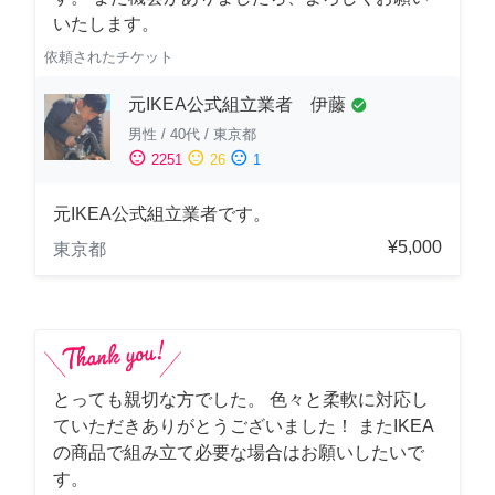
いたします。
依頼されたチケット
元IKEA公式組立業者 伊藤
check_circle
男性
/
40代
/
東京都
sentiment_satisfied
sentiment_neutral
sentiment_dissatisfied
2251
26
1
元IKEA公式組立業者です。
¥5,000
東京都
とっても親切な方でした。 色々と柔軟に対応し
ていただきありがとうございました！ またIKEA
の商品で組み立て必要な場合はお願いしたいで
す。