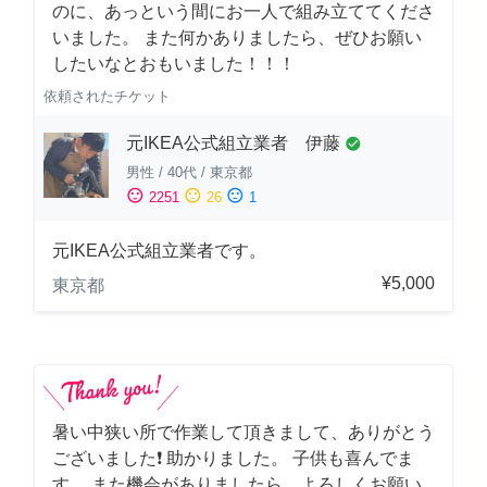
のに、あっという間にお一人で組み立ててくださ
いました。 また何かありましたら、ぜひお願い
したいなとおもいました！！！
依頼されたチケット
元IKEA公式組立業者 伊藤
check_circle
男性
/
40代
/
東京都
sentiment_satisfied
sentiment_neutral
sentiment_dissatisfied
2251
26
1
元IKEA公式組立業者です。
¥5,000
東京都
暑い中狭い所で作業して頂きまして、ありがとう
ございました❗️ 助かりました。 子供も喜んでま
す。 また機会がありましたら、よろしくお願い