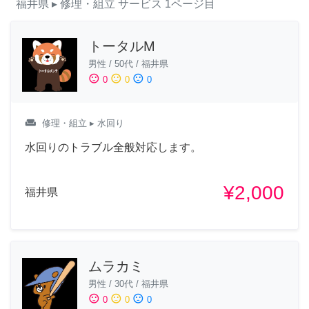
福井県
▸ 修理・組立
サービス
1ページ目
トータルM
男性
/
50代
/
福井県
sentiment_satisfied
sentiment_neutral
sentiment_dissatisfied
0
0
0
weekend
修理・組立
▸ 水回り
水回りのトラブル全般対応します。
¥2,000
福井県
ムラカミ
男性
/
30代
/
福井県
sentiment_satisfied
sentiment_neutral
sentiment_dissatisfied
0
0
0