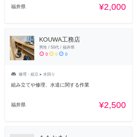
¥2,000
福井県
KOUWA工務店
男性
/
50代
/
福井県
sentiment_satisfied
sentiment_neutral
sentiment_dissatisfied
0
0
0
weekend
修理・組立
▸ 水回り
組み立てや修理、水道に関する作業
¥2,500
福井県