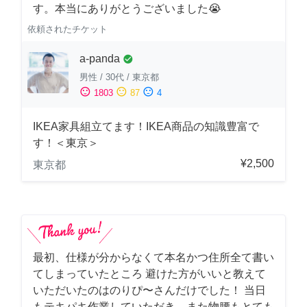
す。本当にありがとうございました😭
依頼されたチケット
a-panda
check_circle
男性
/
30代
/
東京都
sentiment_satisfied
sentiment_neutral
sentiment_dissatisfied
1803
87
4
IKEA家具組立てます！IKEA商品の知識豊富で
す！＜東京＞
¥2,500
東京都
最初、仕様が分からなくて本名かつ住所全て書い
てしまっていたところ 避けた方がいいと教えて
いただいたのはのりぴ〜さんだけでした！ 当日
もテキパキ作業していただき、また物腰もとても