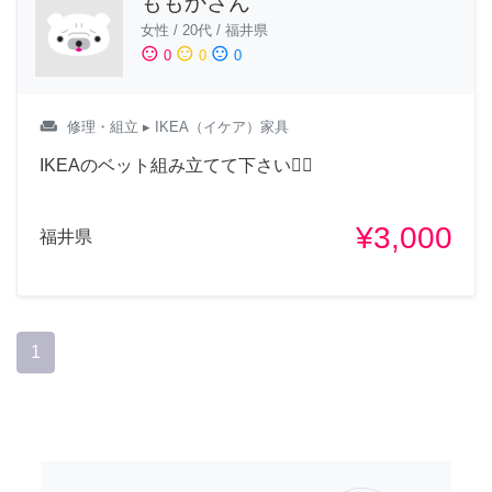
ももかさん
女性
/
20代
/
福井県
sentiment_satisfied
sentiment_neutral
sentiment_dissatisfied
0
0
0
weekend
修理・組立
▸ IKEA（イケア）家具
IKEAのベット組み立てて下さい🙇‍♀️
¥3,000
福井県
1