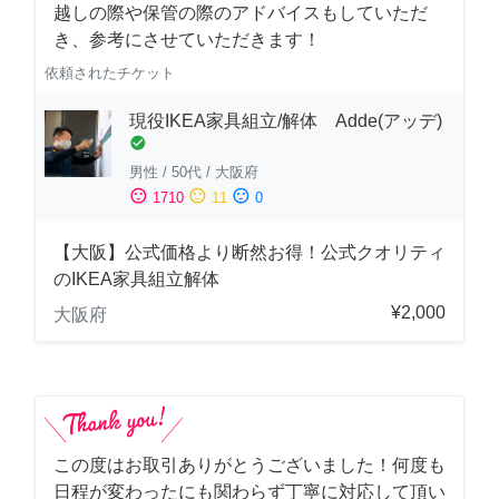
越しの際や保管の際のアドバイスもしていただ
き、参考にさせていただきます！
依頼されたチケット
現役IKEA家具組立/解体 Adde(アッデ)
check_circle
男性
/
50代
/
大阪府
sentiment_satisfied
sentiment_neutral
sentiment_dissatisfied
1710
11
0
【大阪】公式価格より断然お得！公式クオリティ
のIKEA家具組立解体
¥2,000
大阪府
この度はお取引ありがとうございました！何度も
日程が変わったにも関わらず丁寧に対応して頂い