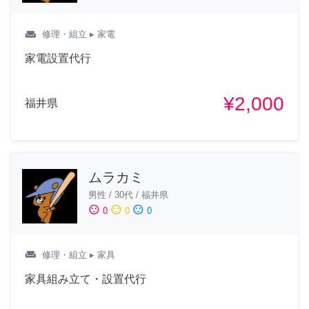
weekend
修理・組立
▸ 家電
家電設置代行
¥2,000
福井県
ムラカミ
男性
/
30代
/
福井県
sentiment_satisfied
sentiment_neutral
sentiment_dissatisfied
0
0
0
weekend
修理・組立
▸ 家具
家具組み立て・設置代行