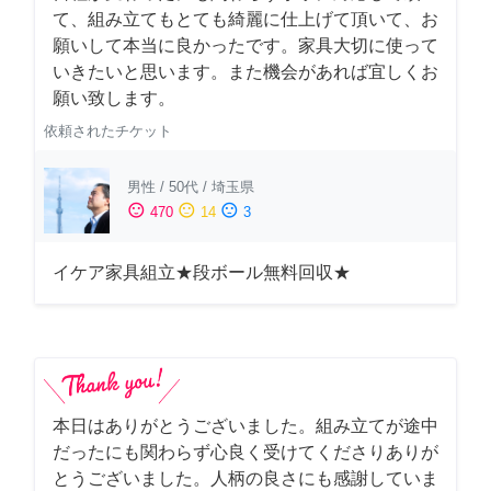
て、組み立てもとても綺麗に仕上げて頂いて、お
願いして本当に良かったです。家具大切に使って
いきたいと思います。また機会があれば宜しくお
願い致します。
依頼されたチケット
男性
/
50代
/
埼玉県
sentiment_satisfied
sentiment_neutral
sentiment_dissatisfied
470
14
3
イケア家具組立★段ボール無料回収★
本日はありがとうございました。組み立てが途中
だったにも関わらず心良く受けてくださりありが
とうございました。人柄の良さにも感謝していま