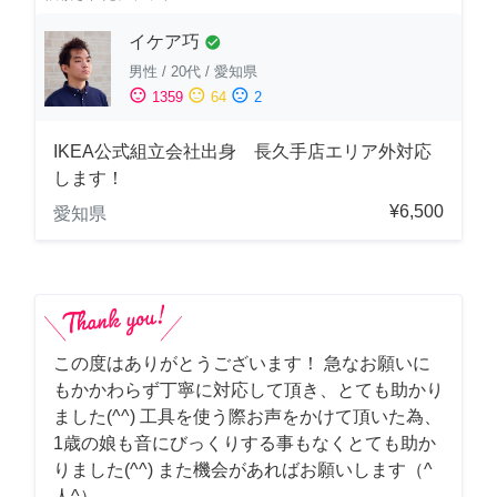
イケア巧
check_circle
男性
/
20代
/
愛知県
sentiment_satisfied
sentiment_neutral
sentiment_dissatisfied
1359
64
2
IKEA公式組立会社出身 長久手店エリア外対応
します！
¥6,500
愛知県
この度はありがとうございます！ 急なお願いに
もかかわらず丁寧に対応して頂き、とても助かり
ました(^^) 工具を使う際お声をかけて頂いた為、
1歳の娘も音にびっくりする事もなくとても助か
りました(^^) また機会があればお願いします（^
人^）