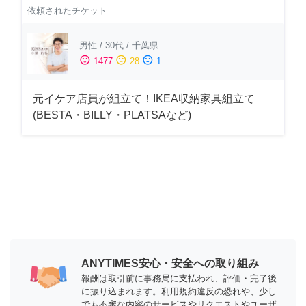
依頼されたチケット
男性
/
30代
/
千葉県
sentiment_satisfied
sentiment_neutral
sentiment_dissatisfied
1477
28
1
元イケア店員が組立て！IKEA収納家具組立て
(BESTA・BILLY・PLATSAなど)
ANYTIMES安心・安全への取り組み
報酬は取引前に事務局に支払われ、評価・完了後
に振り込まれます。利用規約違反の恐れや、少し
でも不審な内容のサービスやリクエストやユーザ