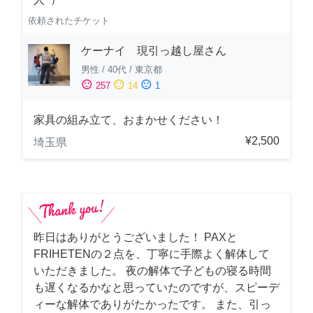
依頼されたチケット
ケーナイ 現引っ越し屋さん
男性
/
40代
/
東京都
sentiment_satisfied
sentiment_neutral
sentiment_dissatisfied
257
14
1
家具の組み立て、おまかせください！
¥2,500
埼玉県
昨日はありがとうございました！ PAXと
FRIHETENの２点を、丁寧に手際よく解体して
いただきました。 夜の解体で子どもの寝る時間
も遅くなるかなと思っていたのですが、スピーデ
ィーな解体でありがたかったです。 また、引っ