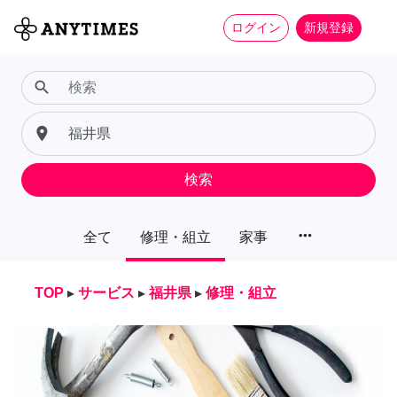
ログイン
新規登録
search
place
検索
more_horiz
全て
修理・組立
家事
TOP
▸
サービス
▸
福井県
▸
修理・組立