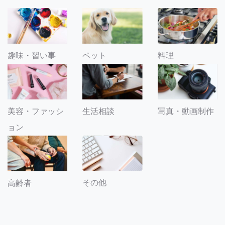
趣味・習い事
ペット
料理
美容・ファッシ
生活相談
写真・動画制作
ョン
その他
高齢者