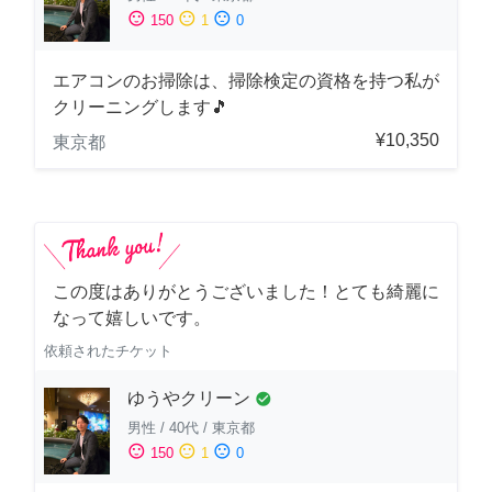
sentiment_satisfied
sentiment_neutral
sentiment_dissatisfied
150
1
0
エアコンのお掃除は、掃除検定の資格を持つ私が
クリーニングします🎵
¥10,350
東京都
この度はありがとうございました！とても綺麗に
なって嬉しいです。
依頼されたチケット
ゆうやクリーン
check_circle
男性
/
40代
/
東京都
sentiment_satisfied
sentiment_neutral
sentiment_dissatisfied
150
1
0