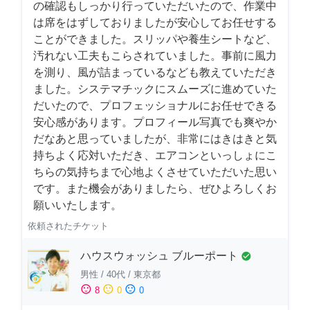
の確認もしっかり行っていただいたので、作業中
は席をはずしておりましたが安心してお任せする
ことができました。スリッパや養生シートなど、
汚れない工夫もこらされていました。事前に風力
を測り、風が詰まっているなども教えていただき
ました。システマチックにスムーズに進めていた
だいたので、プロフェッショナルにお任せできる
安心感があります。プロフィール写真でも爽やか
だなあと思っていましたが、非常にはきはきと気
持ちよく応対いただき、エアコンといっしょにこ
ちらの気持ちまで心地よくさせていただいた思い
です。また機会がありましたら、ぜひよろしくお
願いいたします。
依頼されたチケット
ハウスウォッシュ ブルーポート
check_circle
男性
/
40代
/
東京都
sentiment_satisfied
sentiment_neutral
sentiment_dissatisfied
8
0
0