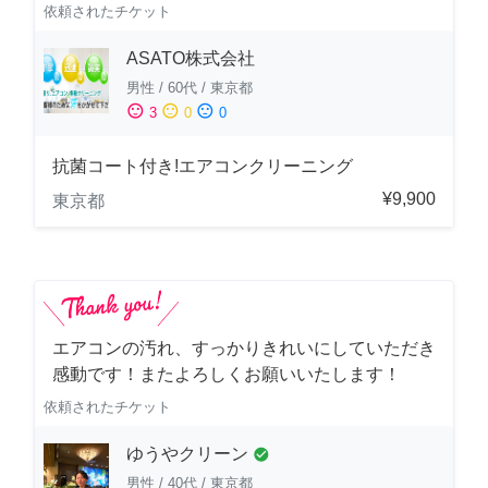
依頼されたチケット
ASATO株式会社
男性
/
60代
/
東京都
sentiment_satisfied
sentiment_neutral
sentiment_dissatisfied
3
0
0
抗菌コート付き!エアコンクリーニング
¥9,900
東京都
エアコンの汚れ、すっかりきれいにしていただき
感動です！またよろしくお願いいたします！
依頼されたチケット
ゆうやクリーン
check_circle
男性
/
40代
/
東京都