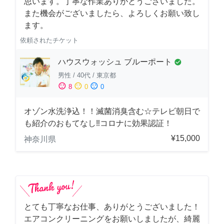
思います。丁寧な作業ありがとうございました。
また機会がございましたら、よろしくお願い致し
ます。
依頼されたチケット
ハウスウォッシュ ブルーポート
check_circle
男性
/
40代
/
東京都
sentiment_satisfied
sentiment_neutral
sentiment_dissatisfied
8
0
0
オゾン水洗浄込！！滅菌消臭含む☆テレビ朝日で
も紹介のおもてなし‼コロナに効果認証！
¥15,000
神奈川県
とても丁寧なお仕事、ありがとうございました！
エアコンクリーニングをお願いしましたが、綺麗