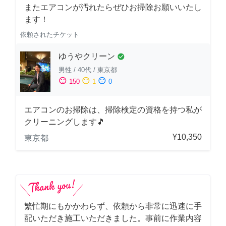
またエアコンが汚れたらぜひお掃除お願いいたし
ます！
依頼されたチケット
ゆうやクリーン
check_circle
男性
/
40代
/
東京都
sentiment_satisfied
sentiment_neutral
sentiment_dissatisfied
150
1
0
エアコンのお掃除は、掃除検定の資格を持つ私が
クリーニングします🎵
¥10,350
東京都
繁忙期にもかかわらず、依頼から非常に迅速に手
配いただき施工いただきました。事前に作業内容