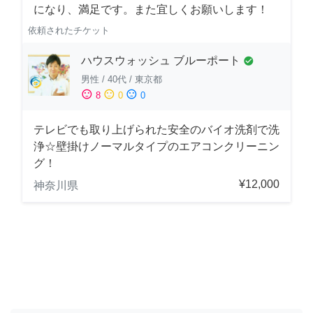
になり、満足です。また宜しくお願いします！
依頼されたチケット
ハウスウォッシュ ブルーポート
check_circle
男性
/
40代
/
東京都
sentiment_satisfied
sentiment_neutral
sentiment_dissatisfied
8
0
0
テレビでも取り上げられた安全のバイオ洗剤で洗
浄☆壁掛けノーマルタイプのエアコンクリーニン
グ！
¥12,000
神奈川県