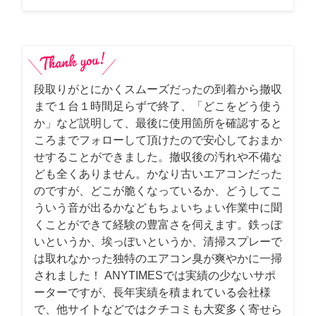
段取りがとにかくスムーズだったの到着から撤収
まで１台１時間足らずで終了、「どこをどう使う
か」など説明して、最後に使用箇所を確認すると
ころまでフォローして頂けたので安心しておまか
せすることができました。撤収後の汚れや不備な
ども全くありません。かなり古いエアコンだった
のですが、どこが脆くなっているか、どうしてこ
ういう音が出るかなどもちょいちょい作業中に聞
くことができて経験の豊富さを伺えます。鉄っぽ
いというか、埃っぽいというか、清掃スプレーで
は取れなかった独特のエアコン臭が爽やかに一掃
されました！ ANYTIMESでは実績の少ないサポ
ーターですが、長年実績を積まれている会社様
で、他サイトなどではクチコミも大変多く寄せら