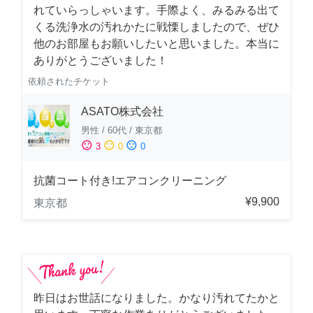
れていらっしゃいます。手際よく、みるみる出て
くる洗浄水の汚れかたに戦慄しましたので、ぜひ
他のお部屋もお願いしたいと思いました。本当に
ありがとうございました！
依頼されたチケット
ASATO株式会社
男性
/
60代
/
東京都
sentiment_satisfied
sentiment_neutral
sentiment_dissatisfied
3
0
0
抗菌コート付き!エアコンクリーニング
¥9,900
東京都
昨日はお世話になりました。かなり汚れてたかと