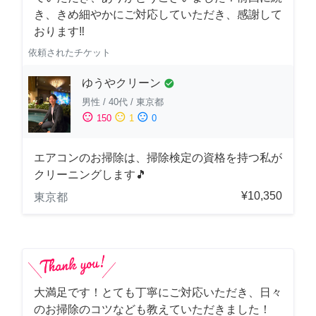
き、きめ細やかにご対応していただき、感謝して
おります‼️
依頼されたチケット
ゆうやクリーン
check_circle
男性
/
40代
/
東京都
sentiment_satisfied
sentiment_neutral
sentiment_dissatisfied
150
1
0
エアコンのお掃除は、掃除検定の資格を持つ私が
クリーニングします🎵
¥10,350
東京都
大満足です！とても丁寧にご対応いただき、日々
のお掃除のコツなども教えていただきました！