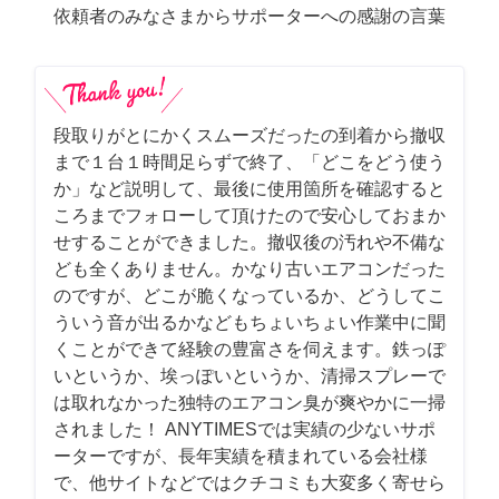
依頼者のみなさまからサポーターへの感謝の言葉
段取りがとにかくスムーズだったの到着から撤収
まで１台１時間足らずで終了、「どこをどう使う
か」など説明して、最後に使用箇所を確認すると
ころまでフォローして頂けたので安心しておまか
せすることができました。撤収後の汚れや不備な
ども全くありません。かなり古いエアコンだった
のですが、どこが脆くなっているか、どうしてこ
ういう音が出るかなどもちょいちょい作業中に聞
くことができて経験の豊富さを伺えます。鉄っぽ
いというか、埃っぽいというか、清掃スプレーで
は取れなかった独特のエアコン臭が爽やかに一掃
されました！ ANYTIMESでは実績の少ないサポ
ーターですが、長年実績を積まれている会社様
で、他サイトなどではクチコミも大変多く寄せら