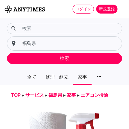
ログイン
新規登録
search
place
検索
more_horiz
全て
修理・組立
家事
TOP
▸
サービス
▸
福島県
▸
家事
▸
エアコン掃除