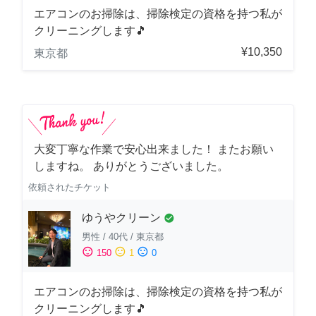
エアコンのお掃除は、掃除検定の資格を持つ私が
クリーニングします🎵
¥10,350
東京都
大変丁寧な作業で安心出来ました！ またお願い
しますね。 ありがとうございました。
依頼されたチケット
ゆうやクリーン
check_circle
男性
/
40代
/
東京都
sentiment_satisfied
sentiment_neutral
sentiment_dissatisfied
150
1
0
エアコンのお掃除は、掃除検定の資格を持つ私が
クリーニングします🎵