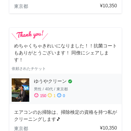
¥10,350
東京都
めちゃくちゃきれいになりました！！抗菌コート
もありがとうございます！ 同僚にシェアしま
す！
依頼されたチケット
ゆうやクリーン
check_circle
男性
/
40代
/
東京都
sentiment_satisfied
sentiment_neutral
sentiment_dissatisfied
150
1
0
エアコンのお掃除は、掃除検定の資格を持つ私が
クリーニングします🎵
¥10,350
東京都