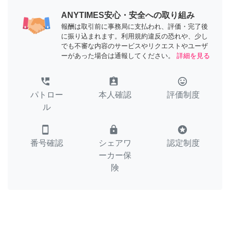
ANYTIMES安心・安全への取り組み
報酬は取引前に事務局に支払われ、評価・完了後
に振り込まれます。利用規約違反の恐れや、少し
でも不審な内容のサービスやリクエストやユーザ
ーがあった場合は通報してください。
詳細を見る
perm_phone_msg
assignment_ind
tag_faces
パトロー
本人確認
評価制度
ル
smartphone
lock
stars
番号確認
シェアワ
認定制度
ーカー保
険