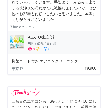
れていらっしゃいます。手際よく、みるみる出て
くる洗浄水の汚れかたに戦慄しましたので、ぜひ
他のお部屋もお願いしたいと思いました。本当に
ありがとうございました！
依頼されたチケット
ASATO株式会社
男性
/
60代
/
東京都
sentiment_satisfied
sentiment_neutral
sentiment_dissatisfied
3
0
0
抗菌コート付き!エアコンクリーニング
¥9,900
東京都
三台目のエアコンも、あっという間にきれいにし
ていただき、ありがとうございました！前回に続