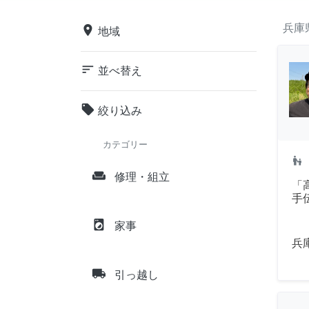
兵庫
place
地域
sort
並べ替え
local_offer
絞り込み
カテゴリー
escalator_warning
weekend
修理・組立
「
手
local_laundry_service
家事
兵
local_shipping
引っ越し