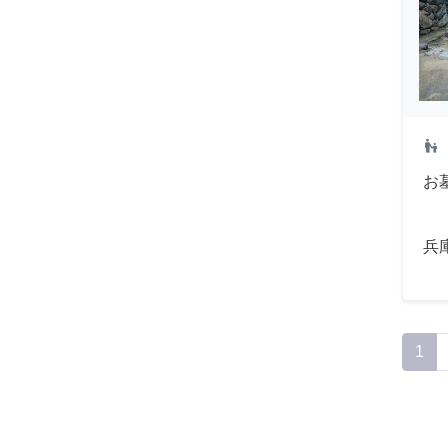
escalator_warning
お
兵
1