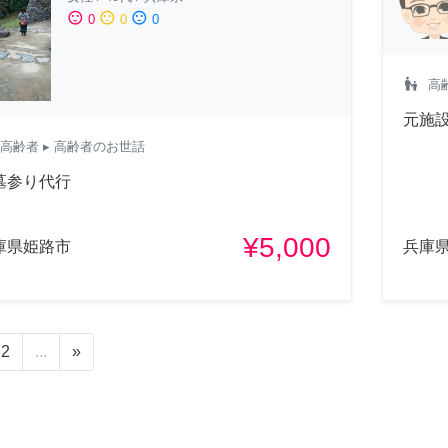
sentiment_satisfied
sentiment_neutral
sentiment_dissatisfied
0
0
0
escalator_warning
高
元施
高齢者
▸ 高齢者のお世話
墓参り代行
¥5,000
庫県姫路市
兵庫
2
...
»