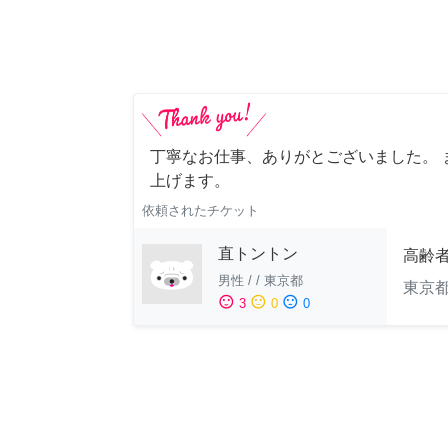
丁寧なお仕事、ありがとございました。 
上げます。
依頼されたチケット
直トントン
高齢
男性
/
/
東京都
東京
sentiment_satisfied
sentiment_neutral
sentiment_dissatisfied
3
0
0