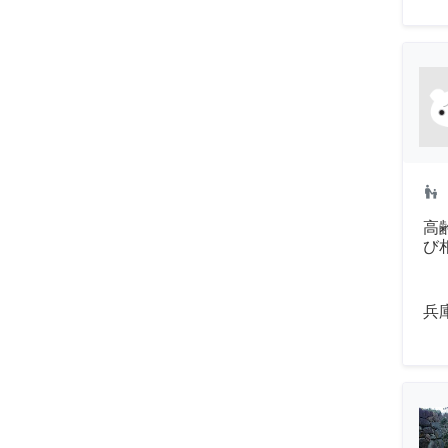
escalator_warning
高
び
兵