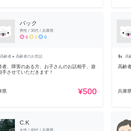
バック
男性
/
30代
/
兵庫県
sentiment_satisfied
sentiment_neutral
sentiment_dissatisfied
0
0
0
escalator_warning
高齢者
▸ 高齢者のお世話
高
齢者、障害のある方、お子さんのお話相手、遊
高齢
相手させていただきます！
¥500
庫県
兵庫
C.K
女性
/
40代
/
兵庫県