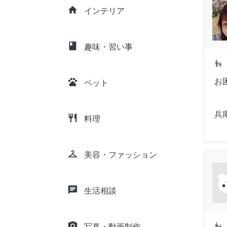
home
インテリア
class
趣味・習い事
escalator_warning
pets
お
ペット
兵
restaurant
料理
checkroom
美容・ファッション
chat
生活相談
camera_alt
escalator_warning
写真・動画制作