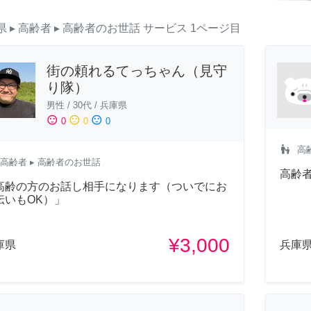
県
▸ 高齢者
▸ 高齢者のお世話
サービス
1ページ目
街の頼れるてっちゃん（見守
り隊）
男性
/
30代
/
兵庫県
sentiment_satisfied
sentiment_neutral
sentiment_dissatisfied
0
0
0
escalator_warning
高
高齢者
▸ 高齢者のお世話
高齢
高齢の方のお話し相手になります（ついでにお
伝いもOK）」
¥3,000
庫県
兵庫