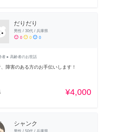
だりだり
男性
/
30代
/
兵庫県
sentiment_satisfied
sentiment_neutral
sentiment_dissatisfied
0
0
0
齢者
▸ 高齢者のお世話
者、障害のある方のお手伝いします！
¥4,000
県
シャンク
男性
/
50代
/
兵庫県