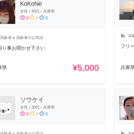
KoKoNe
女性
/
40代
/
兵庫県
sentiment_satisfied
sentiment_neutral
sentiment_dissatisfied
0
0
0
escalator_warning
高
高齢者
▸ 高齢者のお世話
フリ
困り事お聞かせ下さい
¥5,000
庫県
兵庫
ソウケイ
女性
/
30代
/
兵庫県
sentiment_satisfied
sentiment_neutral
sentiment_dissatisfied
0
0
0
escalator_warning
高齢者
▸ 高齢者のお世話
高