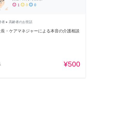
sentiment_satisfied
sentiment_neutral
sentiment_dissatisfied
1
0
0
齢者
▸ 高齢者のお世話
設長・ケアマネジャーによる本音の介護相談
¥500
県