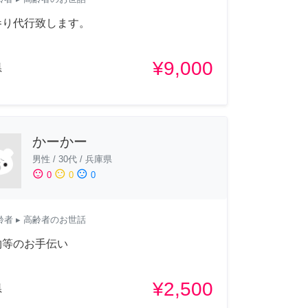
参り代行致します。
¥9,000
県
かーかー
男性
/
30代
/
兵庫県
sentiment_satisfied
sentiment_neutral
sentiment_dissatisfied
0
0
0
齢者
▸ 高齢者のお世話
物等のお手伝い
¥2,500
県