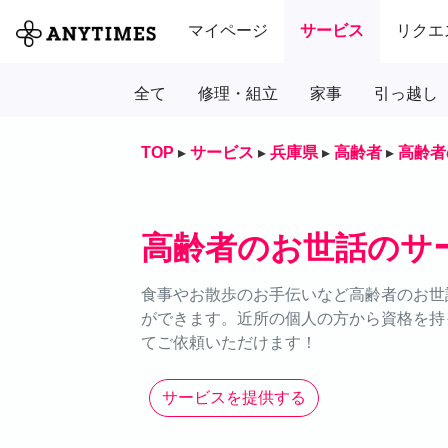
マイページ
サービス
リクエ
全て
修理・組立
家事
引っ越し
TOP
▸
サービス
▸
兵庫県
▸
高齢者
▸
高齢者
高齢者のお世話のサ
食事やお散歩のお手伝いなど高齢者のお世話
ができます。近所の個人の方から資格を持
てご依頼いただけます！
サービスを提供する