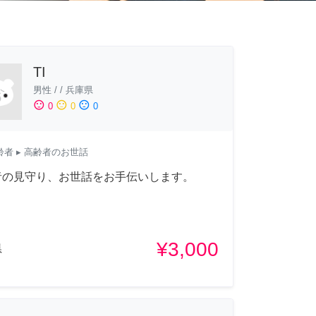
TI
男性
/
/
兵庫県
sentiment_satisfied
sentiment_neutral
sentiment_dissatisfied
0
0
0
齢者
▸ 高齢者のお世話
者の見守り、お世話をお手伝いします。
¥3,000
県