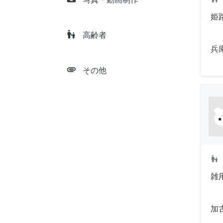
姫
escalator_warning
高齢者
兵
attachment
その他
escalator_warning
雑
加