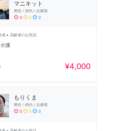
マニキット
男性
/
30代
/
兵庫県
sentiment_satisfied
sentiment_neutral
sentiment_dissatisfied
0
0
0
齢者
▸ 高齢者のお世話
ー介護
¥4,000
県
もりくま
男性
/
40代
/
兵庫県
sentiment_satisfied
sentiment_neutral
sentiment_dissatisfied
0
0
0
齢者
▸ 高齢者のお世話