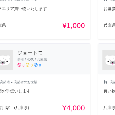
路エリア買い物いたします
お墓
¥1,000
庫県
兵庫
ジョートモ
男性
/
40代
/
兵庫県
sentiment_satisfied
sentiment_neutral
sentiment_dissatisfied
0
0
0
escalator_warning
高齢者
▸ 高齢者のお世話
高
用お手伝いします
買い
¥4,000
古川駅 (兵庫県)
兵庫