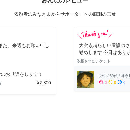
みんなのレビュー
依頼者のみなさまからサポーターへの感謝の言葉
また、来週もお願い申し
大変素晴らしい看護師さ
勧めします 今日はあり
依頼されたチケット
者のお世話をします！
女性
/
50代
/
神奈
sentiment_satisfied
sentiment_neutral
sentiment_dissatisfied
¥2,300
3
0
0
都