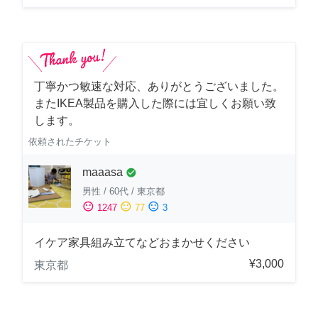
丁寧かつ敏速な対応、ありがとうございました。
またIKEA製品を購入した際には宜しくお願い致
します。
依頼されたチケット
maaasa
check_circle
男性
/
60代
/
東京都
sentiment_satisfied
sentiment_neutral
sentiment_dissatisfied
1247
77
3
イケア家具組み立てなどおまかせください
¥3,000
東京都