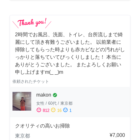
2時間でお風呂、洗面、トイレ、台所流しまで綺
麗にして頂き有難うございました。 以前業者に
掃除してもらった時よりも赤カビなどの汚れがし
っかりと落ちていてびっくりしました！ 本当に
ありがとうございました。 またよろしくお願い
申し上げますm(_ _)m
依頼されたチケット
makon
check_circle
女性
/
60代
/
東京都
sentiment_satisfied
sentiment_neutral
sentiment_dissatisfied
812
16
1
クオリティの高いお掃除
¥7,000
東京都