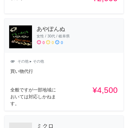
あやぽんぬ
女性
/
30代
/
岐阜県
sentiment_satisfied
sentiment_neutral
sentiment_dissatisfied
0
0
0
attachment
その他
▸ その他
買い物代行
¥4,500
全般ですが一部地域に
おいては対応しかねま
す。
ミクロ