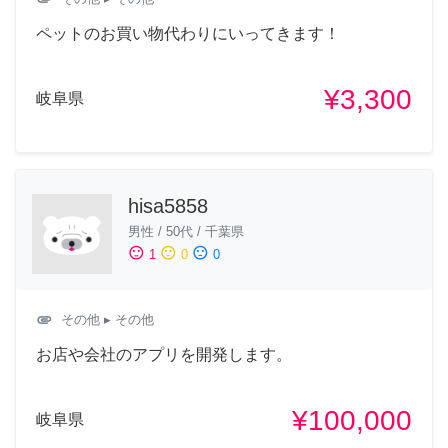
ペットのお買い物代わりにいってきます！
¥3,300
岐阜県
hisa5858
男性
/
50代
/
千葉県
sentiment_satisfied
sentiment_neutral
sentiment_dissatisfied
1
0
0
attachment
その他
▸ その他
お店や会社のアプリを開発します。
¥100,000
岐阜県