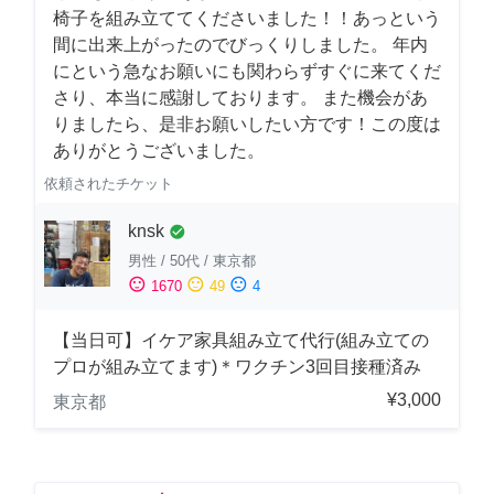
椅子を組み立ててくださいました！！あっという
間に出来上がったのでびっくりしました。 年内
にという急なお願いにも関わらずすぐに来てくだ
さり、本当に感謝しております。 また機会があ
りましたら、是非お願いしたい方です！この度は
ありがとうございました。
依頼されたチケット
knsk
check_circle
男性
/
50代
/
東京都
sentiment_satisfied
sentiment_neutral
sentiment_dissatisfied
1670
49
4
【当日可】イケア家具組み立て代行(組み立ての
プロが組み立てます)＊ワクチン3回目接種済み
¥3,000
東京都