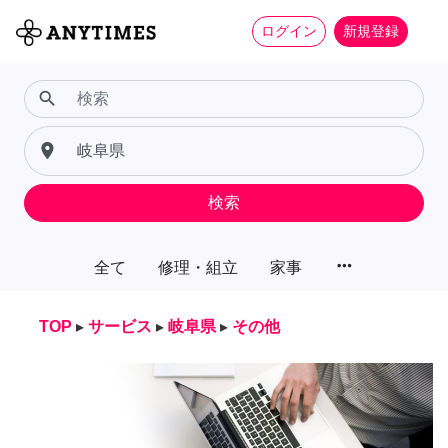
ログイン
新規登録
search
place
検索
more_horiz
全て
修理・組立
家事
TOP
▸
サービス
▸
岐阜県
▸
その他