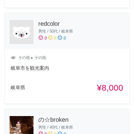
redcolor
男性
/
50代
/
岐阜県
sentiment_satisfied
sentiment_neutral
sentiment_dissatisfied
0
0
0
attachment
その他
▸ その他
岐阜市を観光案内
¥8,000
岐阜県
の☆broken
男性
/
40代
/
岐阜県
sentiment_satisfied
sentiment_neutral
sentiment_dissatisfied