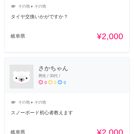
attachment
その他
▸ その他
タイヤ交換いかがですか？
¥2,000
岐阜県
さかちゃん
男性
/
30代
/
sentiment_satisfied
sentiment_neutral
sentiment_dissatisfied
0
0
0
attachment
その他
▸ その他
スノーボード初心者教えます
¥2,000
岐阜県