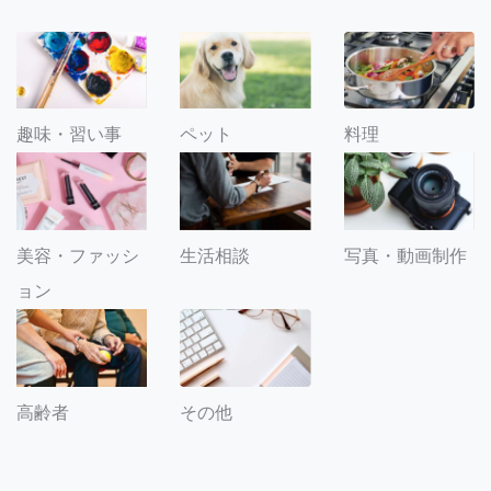
趣味・習い事
ペット
料理
美容・ファッシ
生活相談
写真・動画制作
ョン
その他
高齢者