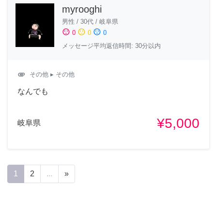
myrooghi
男性
/
30代
/
岐阜県
sentiment_satisfied
sentiment_neutral
sentiment_dissatisfied
0
0
0
メッセージ平均返信時間: 30分以内
attachment
その他
▸ その他
なんでも
¥5,000
岐阜県
1
2
...
»