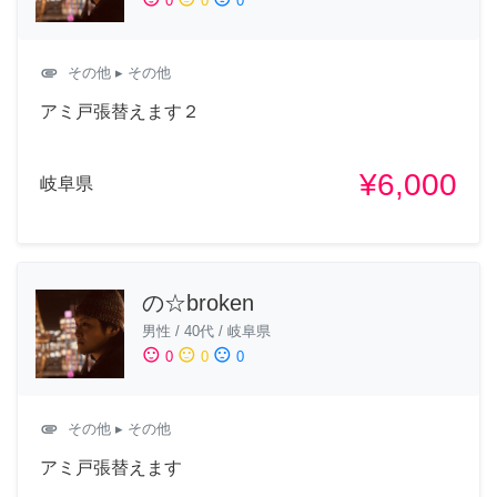
0
0
0
attachment
その他
▸ その他
アミ戸張替えます２
¥6,000
岐阜県
の☆broken
男性
/
40代
/
岐阜県
sentiment_satisfied
sentiment_neutral
sentiment_dissatisfied
0
0
0
attachment
その他
▸ その他
アミ戸張替えます