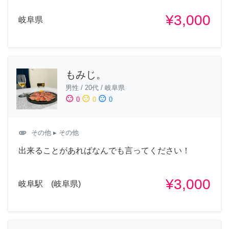
¥3,000
岐阜県
もみじ。
男性
/
20代
/
岐阜県
sentiment_satisfied
sentiment_neutral
sentiment_dissatisfied
0
0
0
attachment
その他
▸ その他
出来ることがあればなんでも言ってください！
¥3,000
岐阜駅 (岐阜県)