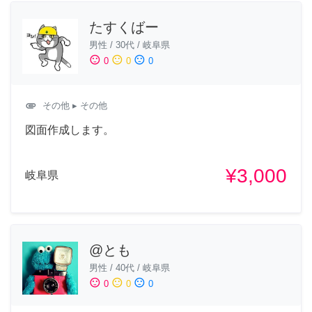
たすくばー
男性
/
30代
/
岐阜県
sentiment_satisfied
sentiment_neutral
sentiment_dissatisfied
0
0
0
attachment
その他
▸ その他
図面作成します。
¥3,000
岐阜県
@とも
男性
/
40代
/
岐阜県
sentiment_satisfied
sentiment_neutral
sentiment_dissatisfied
0
0
0