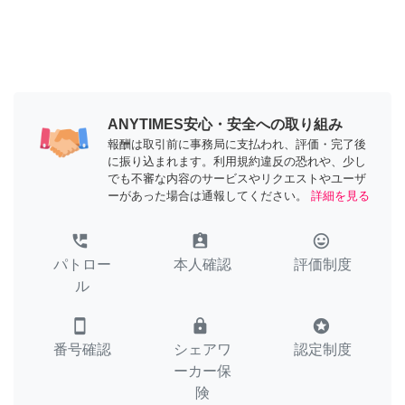
ANYTIMES安心・安全への取り組み
報酬は取引前に事務局に支払われ、評価・完了後
に振り込まれます。利用規約違反の恐れや、少し
でも不審な内容のサービスやリクエストやユーザ
ーがあった場合は通報してください。
詳細を見る
perm_phone_msg
assignment_ind
tag_faces
パトロー
本人確認
評価制度
ル
smartphone
lock
stars
番号確認
シェアワ
認定制度
ーカー保
険