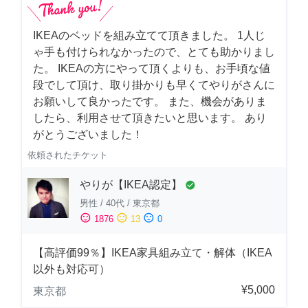
IKEAのベッドを組み立てて頂きました。 1人じ
ゃ手も付けられなかったので、とても助かりまし
た。 IKEAの方にやって頂くよりも、お手頃な値
段でして頂け、取り掛かりも早くてやりがさんに
お願いして良かったです。 また、機会がありま
したら、利用させて頂きたいと思います。 あり
がとうございました！
依頼されたチケット
やりが【IKEA認定】
check_circle
男性
/
40代
/
東京都
sentiment_satisfied
sentiment_neutral
sentiment_dissatisfied
1876
13
0
【高評価99％】IKEA家具組み立て・解体（IKEA
以外も対応可）
¥5,000
東京都