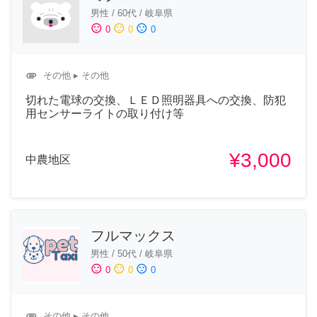
男性
/
60代
/
岐阜県
sentiment_satisfied
sentiment_neutral
sentiment_dissatisfied
0
0
0
attachment
その他
▸ その他
切れた電球の交換、ＬＥＤ照明器具への交換、防犯
用センサーライトの取り付け等
¥3,000
中農地区
フルマックス
男性
/
50代
/
岐阜県
sentiment_satisfied
sentiment_neutral
sentiment_dissatisfied
0
0
0
attachment
その他
▸ その他