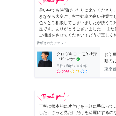
暑い中でも時間ぴったりに来てくださり
きながら大変ご丁寧で効率の良い作業でし
色々とご相談してしまいましたが快くご
足です。ありがとうございました！ また
ご相談をさせてください！どうぞ宜しく
依頼されたチケット
クロダキヨトモ/ｲﾝﾃﾘｱ
お部
ｺｰﾃﾞｨﾈｰﾀｰ
check_circle
動の
男性
/
50代
/
東京都
東京
sentiment_satisfied
sentiment_neutral
sentiment_dissatisfied
2066
27
2
丁寧に根本的に片付けを一緒に手伝って
した。さっと見た目だけを綺麗にするの