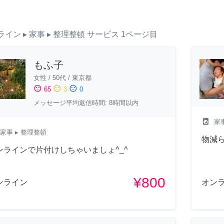
ライン
▸ 家事
▸ 整理整頓
サービス
1ページ目
もふ子
女性
/
50代
/
東京都
sentiment_satisfied
sentiment_neutral
sentiment_dissatisfied
65
3
0
メッセージ平均返信時間: 8時間以内
local_laundry_service
家
家事
▸ 整理整頓
物減
ンラインで片付けしちゃいましょ^_^
¥800
ンライン
オン