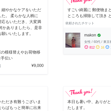
、細やかなケアをいただ
すごい綺麗に 郵便物ま
た。 柔らかな人柄に
ところも掃除して頂き 
対応もいただき、大変満
依頼されたチケット
何かありましたら、是非
お願いいたします。
makon
check_circle
女性
/
60代
/
東京
sentiment_satisfied
sentiment_neutral
sentiment_dissatisfied
812
16
屋の模様替えやお荷物移
お手伝い
¥9,000
都
いただき有難うございま
本日も暑い中、ありがと
ならばもっと簡単に出来
たします。