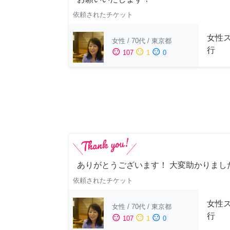
依頼されたチケット
女性
女性
/
70代
/
東京都
行
sentiment_satisfied
sentiment_neutral
sentiment_dissatisfied
107
1
0
ありがとうございます！ 大変助かりまし
依頼されたチケット
女性
女性
/
70代
/
東京都
行
sentiment_satisfied
sentiment_neutral
sentiment_dissatisfied
107
1
0