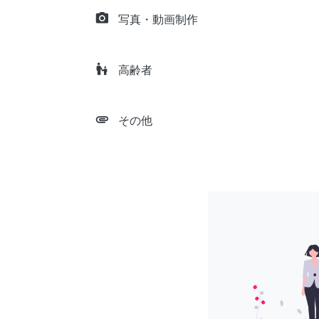
camera_alt
写真・動画制作
escalator_warning
高齢者
attachment
その他