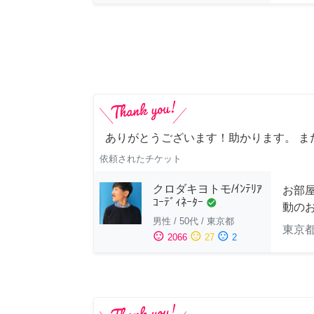
ありがとうございます！助かります。 ま
依頼されたチケット
クロダキヨトモ/ｲﾝﾃﾘｱ
お部
ｺｰﾃﾞｨﾈｰﾀｰ
check_circle
動の
男性
/
50代
/
東京都
東京
sentiment_satisfied
sentiment_neutral
sentiment_dissatisfied
2066
27
2