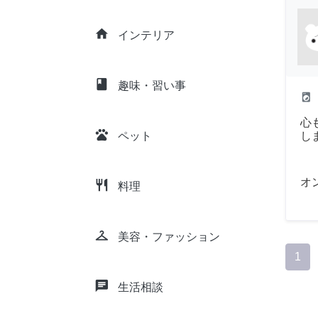
home
インテリア
class
趣味・習い事
local_laundry_service
心
pets
し
ペット
オ
restaurant
料理
checkroom
美容・ファッション
1
chat
生活相談