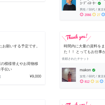
ｺｰﾃﾞｨﾈｰﾀｰ
check_circle
男性
/
50代
/
東京
sentiment_satisfied
sentiment_neutral
sentiment_dissatisfi
2066
27
たお願いする予定です。
時間内に大量の資料をま
た！！ とってもお仕事
依頼されたチケット
屋の模様替えやお荷物移
お手伝い
makon
check_circle
¥9,000
女性
/
60代
/
東京
都
sentiment_satisfied
sentiment_neutral
sentiment_dissatisfied
812
16