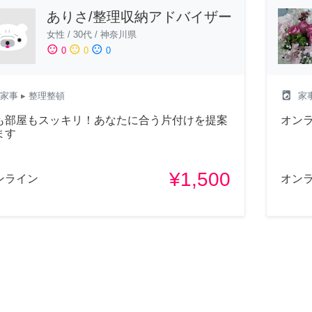
ありさ/整理収納アドバイザー
女性
/
30代
/
神奈川県
sentiment_satisfied
sentiment_neutral
sentiment_dissatisfied
0
0
0
local_laundry_service
家事
▸ 整理整頓
家
も部屋もスッキリ！あなたに合う片付けを提案
オン
ます
¥1,500
ンライン
オン