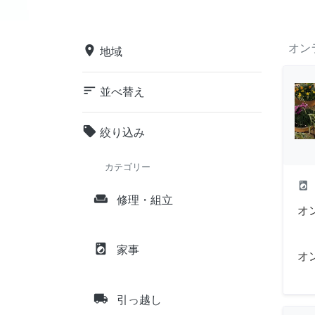
オン
place
地域
sort
並べ替え
local_offer
絞り込み
カテゴリー
local_laundry_service
weekend
修理・組立
オ
local_laundry_service
家事
オ
local_shipping
引っ越し