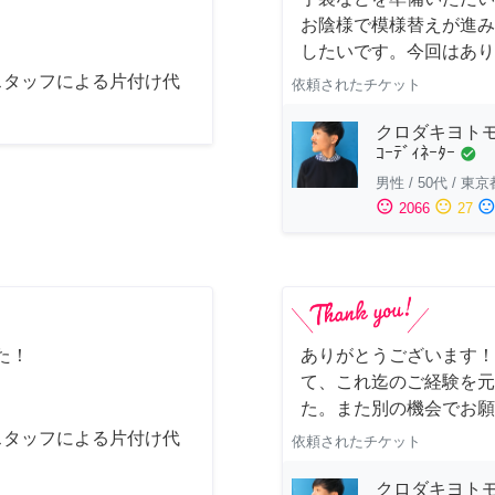
お陰様で模様替えが進み
したいです。今回はあり
スタッフによる片付け代
依頼されたチケット
クロダキヨトモ/ｲ
ｺｰﾃﾞｨﾈｰﾀｰ
check_circle
男性
/
50代
/
東京
sentiment_satisfied
sentiment_neutral
sentiment_dissatisfi
2066
27
た！
ありがとうございます！
て、これ迄のご経験を元
た。また別の機会でお願
スタッフによる片付け代
依頼されたチケット
クロダキヨトモ/ｲ