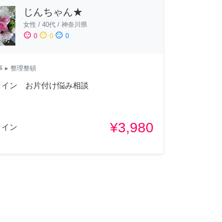
じんちゃん★
女性
/
40代
/
神奈川県
sentiment_satisfied
sentiment_neutral
sentiment_dissatisfied
0
0
0
事
▸ 整理整頓
ライン お片付け悩み相談
¥3,980
ライン