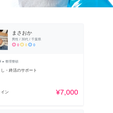
まさおか
男性
/
30代
/
千葉県
sentiment_satisfied
sentiment_neutral
sentiment_dissatisfied
0
0
0
事
▸ 整理整頓
らし・終活のサポート
¥7,000
ライン