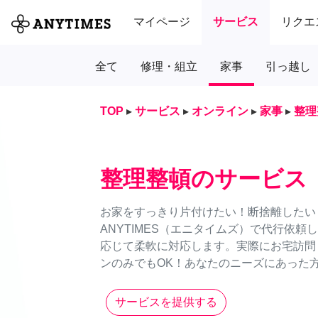
マイページ
サービス
リクエ
全て
修理・組立
家事
引っ越し
TOP
▸
サービス
▸
オンライン
▸
家事
▸
整理
整理整頓のサービス
お家をすっきり片付けたい！断捨離したい
ANYTIMES（エニタイムズ）で代行依
応じて柔軟に対応します。実際にお宅訪問
ンのみでもOK！あなたのニーズにあった
サービスを提供する