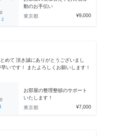
動のお手伝い
都
¥9,000
東京都
ed
2
とめて 頂き誠にありがとうございまし
が早いです！ またよろしくお願いします！
お部屋の整理整頓のサポート
いたします！
都
1
¥7,000
東京都