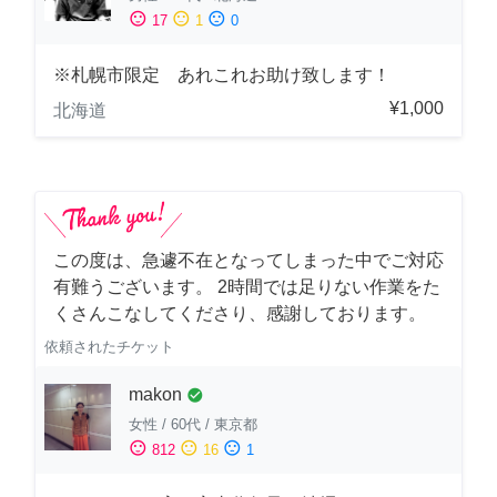
sentiment_satisfied
sentiment_neutral
sentiment_dissatisfied
17
1
0
※札幌市限定 あれこれお助け致します！
¥1,000
北海道
この度は、急遽不在となってしまった中でご対応
有難うございます。 2時間では足りない作業をた
くさんこなしてくださり、感謝しております。
依頼されたチケット
makon
check_circle
女性
/
60代
/
東京都
sentiment_satisfied
sentiment_neutral
sentiment_dissatisfied
812
16
1