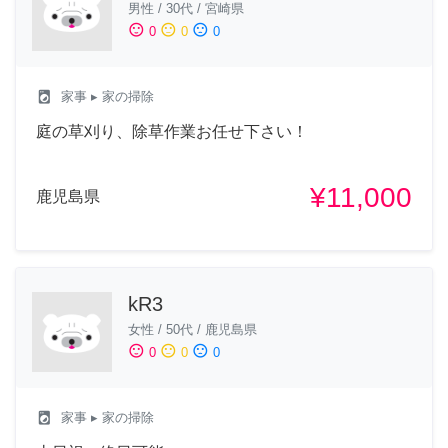
男性
/
30代
/
宮崎県
sentiment_satisfied
sentiment_neutral
sentiment_dissatisfied
0
0
0
local_laundry_service
家事
▸ 家の掃除
庭の草刈り、除草作業お任せ下さい！
¥11,000
鹿児島県
kR3
女性
/
50代
/
鹿児島県
sentiment_satisfied
sentiment_neutral
sentiment_dissatisfied
0
0
0
local_laundry_service
家事
▸ 家の掃除