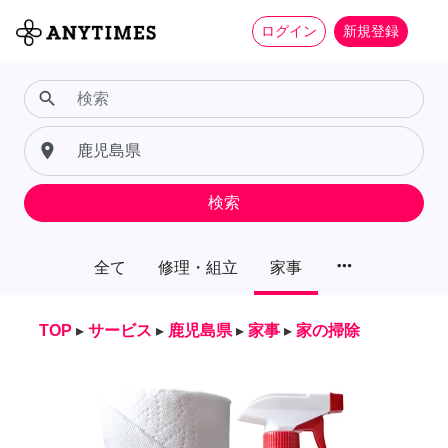
ログイン
新規登録
search
place
検索
more_horiz
全て
修理・組立
家事
TOP
▸
サービス
▸
鹿児島県
▸
家事
▸
家の掃除