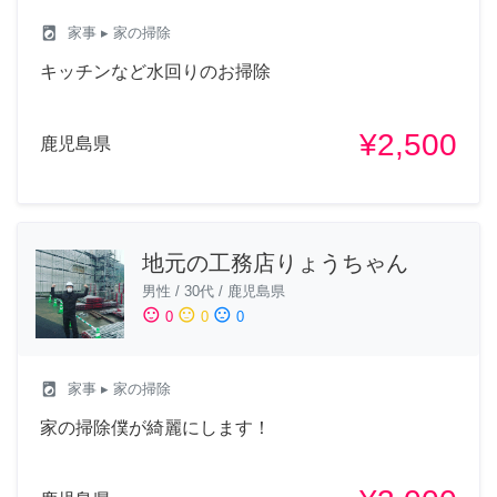
local_laundry_service
家事
▸ 家の掃除
キッチンなど水回りのお掃除
¥2,500
鹿児島県
地元の工務店りょうちゃん
男性
/
30代
/
鹿児島県
sentiment_satisfied
sentiment_neutral
sentiment_dissatisfied
0
0
0
local_laundry_service
家事
▸ 家の掃除
家の掃除僕が綺麗にします！