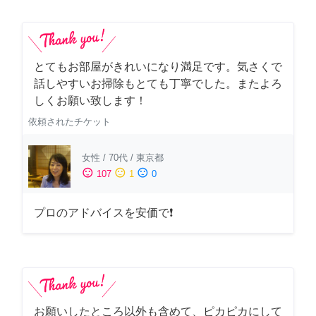
とてもお部屋がきれいになり満足です。気さくで
話しやすいお掃除もとても丁寧でした。またよろ
しくお願い致します！
依頼されたチケット
女性
/
70代
/
東京都
sentiment_satisfied
sentiment_neutral
sentiment_dissatisfied
107
1
0
プロのアドバイスを安価で❗
お願いしたところ以外も含めて、ピカピカにして