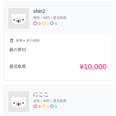
shin2
男性
/
40代
/
鹿児島県
sentiment_satisfied
sentiment_neutral
sentiment_dissatisfied
0
0
0
local_laundry_service
家事
▸ 家の掃除
庭の草刈
¥10,000
鹿児島県
にここ
女性
/
40代
/
鹿児島県
sentiment_satisfied
sentiment_neutral
sentiment_dissatisfied
0
0
0