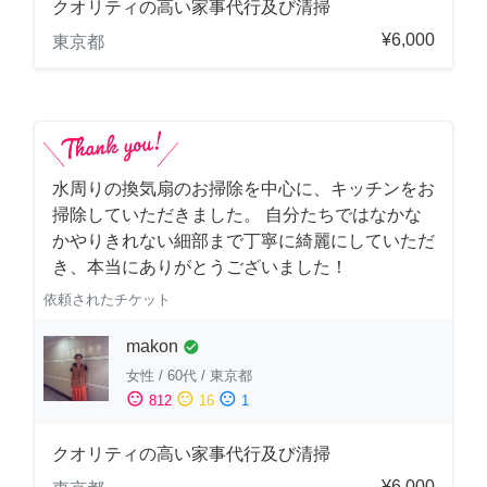
クオリティの高い家事代行及び清掃
¥6,000
東京都
水周りの換気扇のお掃除を中心に、キッチンをお
掃除していただきました。 自分たちではなかな
かやりきれない細部まで丁寧に綺麗にしていただ
き、本当にありがとうございました！
依頼されたチケット
makon
check_circle
女性
/
60代
/
東京都
sentiment_satisfied
sentiment_neutral
sentiment_dissatisfied
812
16
1
クオリティの高い家事代行及び清掃
¥6,000