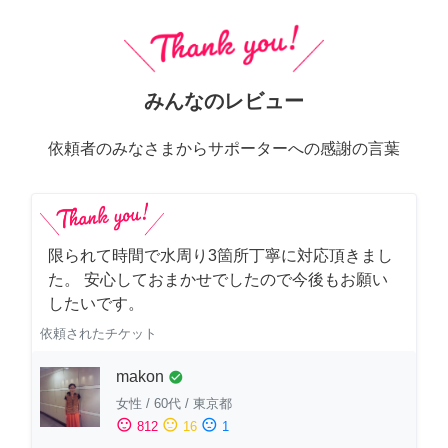
みんなのレビュー
依頼者のみなさまからサポーターへの感謝の言葉
限られて時間で水周り3箇所丁寧に対応頂きまし
た。 安心しておまかせでしたので今後もお願い
したいです。
依頼されたチケット
makon
check_circle
女性
/
60代
/
東京都
sentiment_satisfied
sentiment_neutral
sentiment_dissatisfied
812
16
1