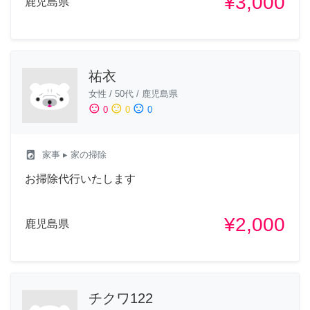
¥3,000
鹿児島県
祐衣
女性
/
50代
/
鹿児島県
sentiment_satisfied
sentiment_neutral
sentiment_dissatisfied
0
0
0
local_laundry_service
家事
▸ 家の掃除
お掃除代行いたします
¥2,000
鹿児島県
チクワ122