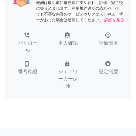
報酬は取引前に事務局に支払われ、評価・完了後
に振り込まれます。利用規約違反の恐れや、少し
でも不審な内容のサービスやリクエストやユーザ
ーがあった場合は通報してください。
詳細を見る
perm_phone_msg
assignment_ind
tag_faces
パトロー
本人確認
評価制度
ル
smartphone
lock
stars
番号確認
シェアワ
認定制度
ーカー保
険