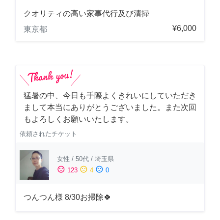
クオリティの高い家事代行及び清掃
¥6,000
東京都
猛暑の中、今日も手際よくきれいにしていただき
まして本当にありがとうございました。また次回
もよろしくお願いいたします。
依頼されたチケット
女性
/
50代
/
埼玉県
sentiment_satisfied
sentiment_neutral
sentiment_dissatisfied
123
4
0
つんつん様 8/30お掃除🍀