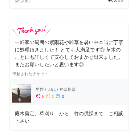
東京都
一軒家の周囲の紫陽花や雑草を暑い中本当に丁寧
に処理頂きました！ とても大満足です◎ 草木の
ことにも詳しくて安心しておまかせ出来ました。
またお願いしたいと思います◎
依頼されたチケット
男性
/
30代
/
神奈川県
sentiment_satisfied
sentiment_neutral
sentiment_dissatisfied
5
0
0
庭木剪定、草刈り から 竹の伐採まで ご相談
下さい