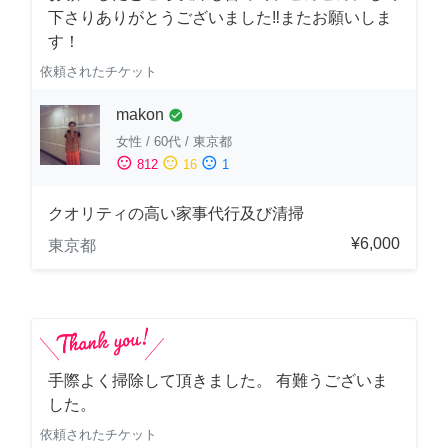
下さりありがとうございました‼️またお願いしま
す！
依頼されたチケット
makon
check_circle
女性
/
60代
/
東京都
sentiment_satisfied
sentiment_neutral
sentiment_dissatisfied
812
16
1
クオリティの高い家事代行及び清掃
¥6,000
東京都
手際よく掃除して頂きました。 有難うございま
した。
依頼されたチケット