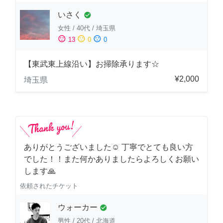
いさく
check_circle
女性
/
40代
/
埼玉県
sentiment_satisfied
sentiment_neutral
sentiment_dissatisfied
13
0
0
【東武東上線沿い】お掃除承ります☆
¥2,000
埼玉県
ありがとうございました☺️ 丁寧でとても良い方
でした！！また何かありましたらよろしくお願い
します🙏
依頼されたチケット
ウォーカー
check_circle
男性
/
20代
/
北海道