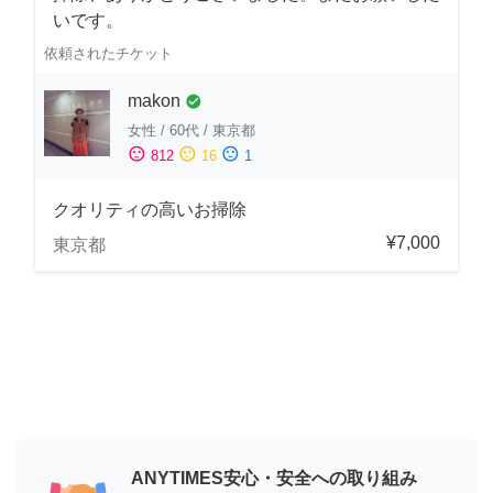
いです。
依頼されたチケット
makon
check_circle
女性
/
60代
/
東京都
sentiment_satisfied
sentiment_neutral
sentiment_dissatisfied
812
16
1
クオリティの高いお掃除
¥7,000
東京都
ANYTIMES安心・安全への取り組み