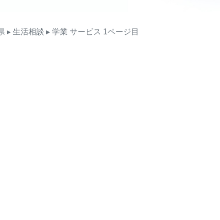
県
▸ 生活相談
▸ 学業
サービス
1ページ目