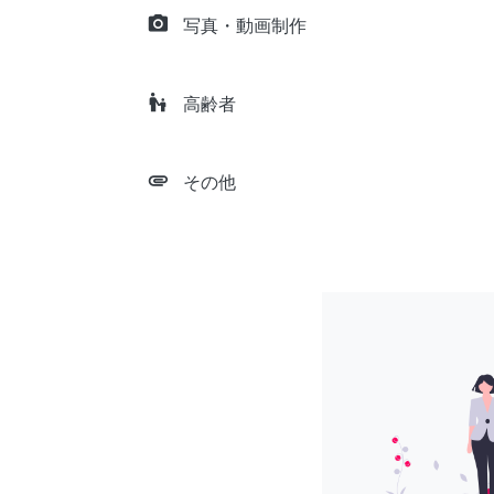
camera_alt
写真・動画制作
escalator_warning
高齢者
attachment
その他