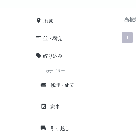
島根
place
地域
sort
1
並べ替え
local_offer
絞り込み
カテゴリー
weekend
修理・組立
local_laundry_service
家事
local_shipping
引っ越し