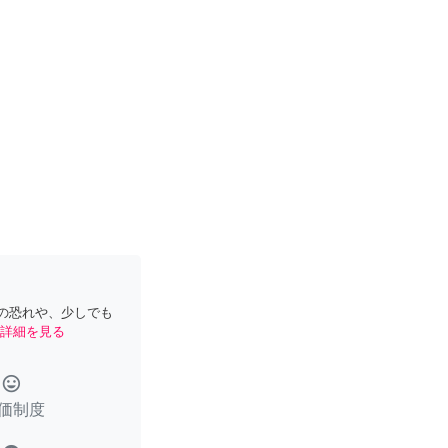
の恐れや、少しでも
詳細を見る
tag_faces
価制度