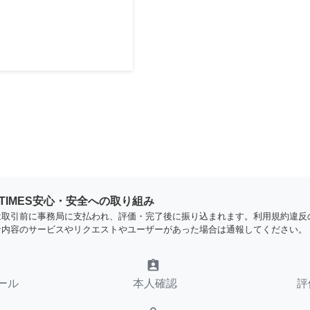
YTIMES安心・安全への取り組み
は取引前に事務局に支払われ、評価・完了後に振り込まれます。利用規約違反
な内容のサービスやリクエストやユーザーがあった場合は通報してください。
assignment_ind
ール
本人確認
評