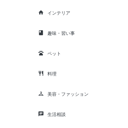
home
インテリア
class
趣味・習い事
pets
ペット
restaurant
料理
checkroom
美容・ファッション
chat
生活相談