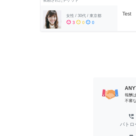
依頼されたチケット
Test
女性
/
30代
/
東京都
sentiment_satisfied
sentiment_neutral
sentiment_dissatisfied
3
0
0
AN
報酬
不審
perm_phone_msg
パトロ