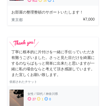
sentiment_satisfied
sentiment_neutral
sentiment_dissatisfied
812
16
1
お部屋の整理整頓のサポートいたします！
¥7,000
東京都
丁寧に根本的に片付けを一緒に手伝っていただき
有難うございました。さっと見た目だけを綺麗に
するのならばもっと簡単に出来たと思いますが一
緒に私の場合ならと考えて頂き感謝しています。
また宜しくお願い致します。
依頼されたチケット
女性
/
50代
/
神奈川県
sentiment_satisfied
sentiment_neutral
sentiment_dissatisfied
27
1
0