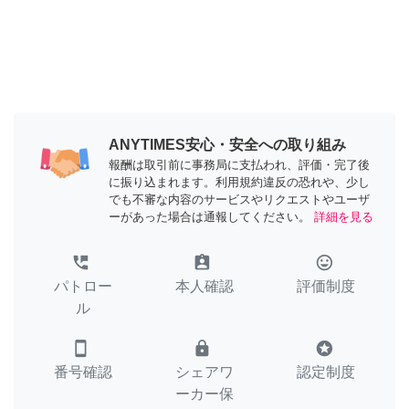
ANYTIMES安心・安全への取り組み
報酬は取引前に事務局に支払われ、評価・完了後
に振り込まれます。利用規約違反の恐れや、少し
でも不審な内容のサービスやリクエストやユーザ
ーがあった場合は通報してください。
詳細を見る
perm_phone_msg
assignment_ind
tag_faces
パトロー
本人確認
評価制度
ル
smartphone
lock
stars
番号確認
シェアワ
認定制度
ーカー保