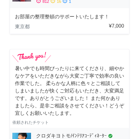
sentiment_satisfied
sentiment_neutral
sentiment_dissatisfied
812
16
1
お部屋の整理整頓のサポートいたします！
¥7,000
東京都
暑い中でも時間ぴったりに来てくださり、細やか
なケアをいただきながら大変ご丁寧で効率の良い
作業でした。 柔らかな人柄に色々とご相談して
しまいましたが快くご対応もいただき、大変満足
です。ありがとうございました！ また何かあり
ましたら、是非ご相談をさせてください！どうぞ
宜しくお願いいたします。
依頼されたチケット
クロダキヨトモ/ｲﾝﾃﾘｱｺｰﾃﾞｨﾈｰﾀｰ
check_circle