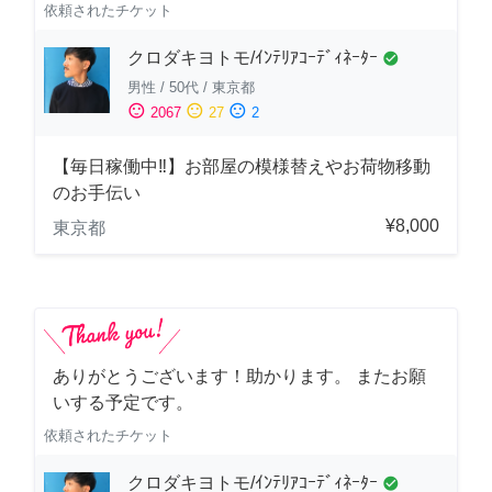
依頼されたチケット
クロダキヨトモ/ｲﾝﾃﾘｱｺｰﾃﾞｨﾈｰﾀｰ
check_circle
男性
/
50代
/
東京都
sentiment_satisfied
sentiment_neutral
sentiment_dissatisfied
2067
27
2
【毎日稼働中‼︎】お部屋の模様替えやお荷物移動
のお手伝い
¥8,000
東京都
ありがとうございます！助かります。 またお願
いする予定です。
依頼されたチケット
クロダキヨトモ/ｲﾝﾃﾘｱｺｰﾃﾞｨﾈｰﾀｰ
check_circle