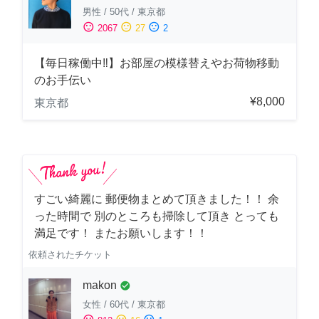
男性
/
50代
/
東京都
sentiment_satisfied
sentiment_neutral
sentiment_dissatisfied
2067
27
2
【毎日稼働中‼︎】お部屋の模様替えやお荷物移動
のお手伝い
¥8,000
東京都
すごい綺麗に 郵便物まとめて頂きました！！ 余
った時間で 別のところも掃除して頂き とっても
満足です！ またお願いします！！
依頼されたチケット
makon
check_circle
女性
/
60代
/
東京都