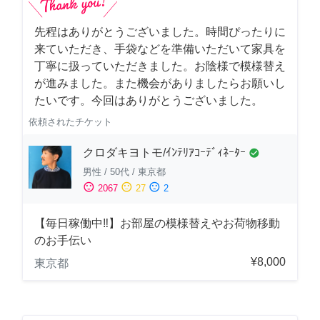
先程はありがとうございました。時間ぴったりに
来ていただき、手袋などを準備いただいて家具を
丁寧に扱っていただきました。お陰様で模様替え
が進みました。また機会がありましたらお願いし
たいです。今回はありがとうございました。
依頼されたチケット
クロダキヨトモ/ｲﾝﾃﾘｱｺｰﾃﾞｨﾈｰﾀｰ
check_circle
男性
/
50代
/
東京都
sentiment_satisfied
sentiment_neutral
sentiment_dissatisfied
2067
27
2
【毎日稼働中‼︎】お部屋の模様替えやお荷物移動
のお手伝い
¥8,000
東京都