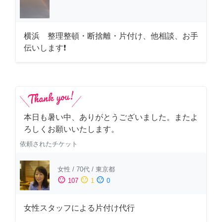
横浜 整理整頓・断捨離・片付け、他相談、お手
伝いします❗
本日も暑い中、ありがとうございました。またよ
ろしくお願いいたします。
依頼されたチケット
女性
/
70代
/
東京都
sentiment_satisfied
sentiment_neutral
sentiment_dissatisfied
107
1
0
女性スタッフによる片付け代行