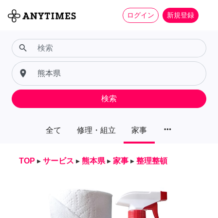
ログイン
新規登録
search
place
検索
more_horiz
全て
修理・組立
家事
TOP
▸
サービス
▸
熊本県
▸
家事
▸
整理整頓