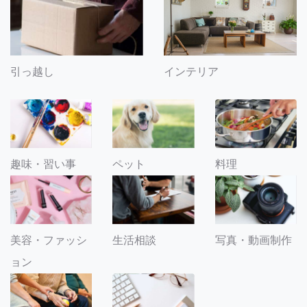
引っ越し
インテリア
趣味・習い事
ペット
料理
美容・ファッシ
生活相談
写真・動画制作
ョン