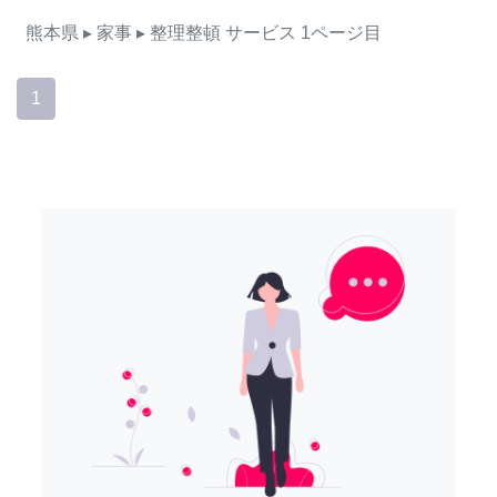
熊本県
▸ 家事
▸ 整理整頓
サービス
1ページ目
1