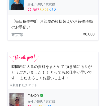
男性
/
50代
/
東京都
sentiment_satisfied
sentiment_neutral
sentiment_dissatisfied
2067
27
2
【毎日稼働中‼︎】お部屋の模様替えやお荷物移動
のお手伝い
¥8,000
東京都
時間内に大量の資料をまとめて 頂き誠にありが
とうございました！！ とってもお仕事が早いで
す！ またよろしくお願いします！
依頼されたチケット
makon
check_circle
女性
/
60代
/
東京都