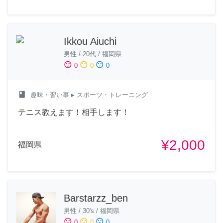
Ikkou Aiuchi
男性
/
20代
/
福岡県
sentiment_satisfied
sentiment_neutral
sentiment_dissatisfied
0
0
0
class
趣味・習い事
▸ スポーツ・トレーニング
テニス教えます！相手します！
¥2,000
福岡県
Barstarzz_ben
男性
/
30's
/
福岡県
sentiment_satisfied
sentiment_neutral
sentiment_dissatisfied
0
0
0