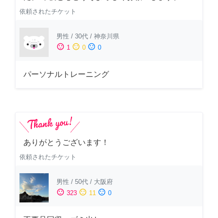
依頼されたチケット
男性
/
30代
/
神奈川県
sentiment_satisfied
sentiment_neutral
sentiment_dissatisfied
1
0
0
パーソナルトレーニング
ありがとうございます！
依頼されたチケット
男性
/
50代
/
大阪府
sentiment_satisfied
sentiment_neutral
sentiment_dissatisfied
323
11
0