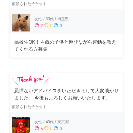
依頼されたチケット
女性
/
30代
/
埼玉県
sentiment_satisfied
sentiment_neutral
sentiment_dissatisfied
2
0
0
高校生OK！４歳の子供と遊びながら運動を教え
てくれる方募集
忌憚ないアドバイスをいただきまして大変助かり
ました。 今後もよろしくお願いいたします。
依頼されたチケット
女性
/
40代
/
東京都
sentiment_satisfied
sentiment_neutral
sentiment_dissatisfied
5
0
0