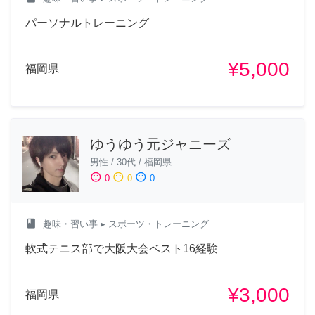
パーソナルトレーニング
¥5,000
福岡県
ゆうゆう元ジャニーズ
男性
/
30代
/
福岡県
sentiment_satisfied
sentiment_neutral
sentiment_dissatisfied
0
0
0
class
趣味・習い事
▸ スポーツ・トレーニング
軟式テニス部で大阪大会ベスト16経験
¥3,000
福岡県