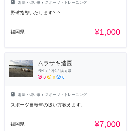
class
趣味・習い事
▸ スポーツ・トレーニング
野球指導いたします^_^
¥1,000
福岡県
ムラサキ造園
男性
/
40代
/
福岡県
sentiment_satisfied
sentiment_neutral
sentiment_dissatisfied
0
0
0
class
趣味・習い事
▸ スポーツ・トレーニング
スポーツ自転車の扱い方教えます。
¥7,000
福岡県