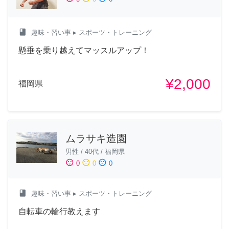
class
趣味・習い事
▸ スポーツ・トレーニング
懸垂を乗り越えてマッスルアップ！
¥2,000
福岡県
ムラサキ造園
男性
/
40代
/
福岡県
sentiment_satisfied
sentiment_neutral
sentiment_dissatisfied
0
0
0
class
趣味・習い事
▸ スポーツ・トレーニング
自転車の輪行教えます