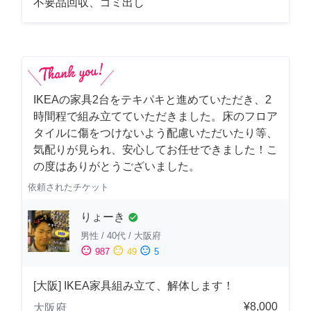
不要品回収、ゴミ出し
IKEAの家具2台をテキパキと進めていただき、2
時間程で組み立てていただきました。床のフロア
タイルに傷をつけないよう配慮いただいたり等、
気配りが見られ、安心してお任せできました！こ
の度はありがとうございました。
依頼されたチケット
りょーき
check_circle
男性
/
40代
/
大阪府
sentiment_satisfied
sentiment_neutral
sentiment_dissatisfied
987
49
5
[大阪] IKEA家具組み立て、解体します！
¥8,000
大阪府