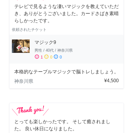
テレビで見るような凄いマジックを教えていただ
き、ありがとうございました。カードさばき素晴
らしかったです。
依頼されたチケット
マジック9
男性
/
40代
/
神奈川県
sentiment_satisfied
sentiment_neutral
sentiment_dissatisfied
1
0
0
本格的なテーブルマジックで脳トレしましょう。
¥4,500
神奈川県
とっても楽しかったです。 そして癒されまし
た。 良い休日になりました。