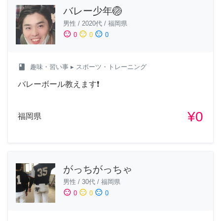
バレー少年🏐
男性
/
2020代
/
福岡県
sentiment_satisfied
sentiment_neutral
sentiment_dissatisfied
0
0
0
class
趣味・習い事
▸ スポーツ・トレーニング
バレーボール教えます❗️
¥0
福岡県
がっちがっちゃ
男性
/
30代
/
福岡県
sentiment_satisfied
sentiment_neutral
sentiment_dissatisfied
0
0
0