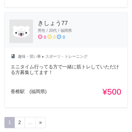
きしょう77
男性
/
20代
/
福岡県
sentiment_satisfied
sentiment_neutral
sentiment_dissatisfied
0
0
0
class
趣味・習い事
▸ スポーツ・トレーニング
エニタイム行ってる方で一緒に筋トレしていただけ
る方募集してます！
¥500
香椎駅 (福岡県)
1
2
...
»