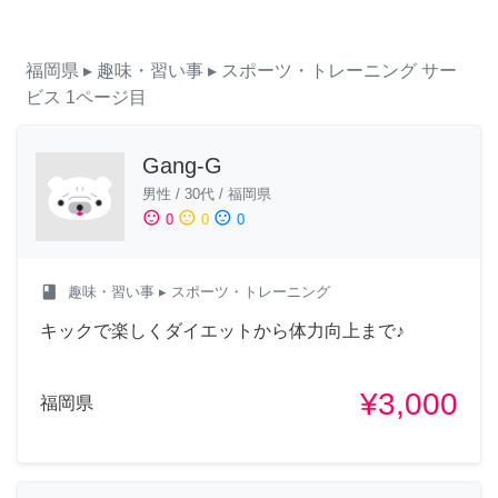
福岡県
▸ 趣味・習い事
▸ スポーツ・トレーニング
サー
ビス
1ページ目
Gang-G
男性
/
30代
/
福岡県
sentiment_satisfied
sentiment_neutral
sentiment_dissatisfied
0
0
0
class
趣味・習い事
▸ スポーツ・トレーニング
キックで楽しくダイエットから体力向上まで♪
¥3,000
福岡県