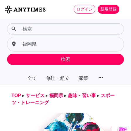
ログイン
新規登録
search
place
検索
more_horiz
全て
修理・組立
家事
TOP
▸
サービス
▸
福岡県
▸
趣味・習い事
▸
スポー
ツ・トレーニング