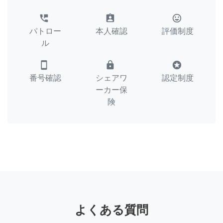
perm_phone_msg
assignment_ind
tag_faces
パトロー
本人確認
評価制度
ル
smartphone
lock
stars
番号確認
シェアワ
認定制度
ーカー保
険
よくある質問