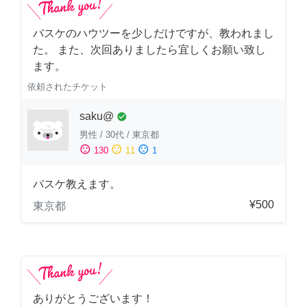
バスケのハウツーを少しだけですが、教われまし
た。 また、次回ありましたら宜しくお願い致し
ます。
依頼されたチケット
saku@
check_circle
男性
/
30代
/
東京都
sentiment_satisfied
sentiment_neutral
sentiment_dissatisfied
130
11
1
バスケ教えます。
¥500
東京都
ありがとうございます！