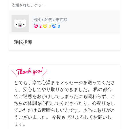
依頼されたチケット
男性
/
40代
/
東京都
sentiment_satisfied
sentiment_neutral
sentiment_dissatisfied
2
0
0
運転指導
とても丁寧で心温まるメッセージを送ってくださ
り、安心してやり取りができました。 私の都合
でご迷惑をおかけしてしまったにも関わらず、こ
ちらの体調を心配してくださったり、心配りをし
ていただける素晴らしい方です。本当にありがと
うございました。 今後もぜひよろしくお願いし
ます。