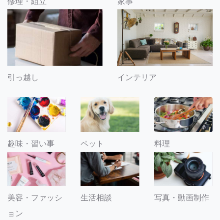
修理・組立
家事
引っ越し
インテリア
趣味・習い事
ペット
料理
美容・ファッシ
生活相談
写真・動画制作
ョン