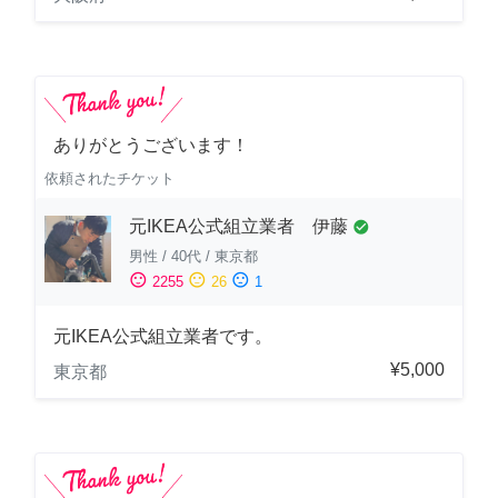
ありがとうございます！
依頼されたチケット
元IKEA公式組立業者 伊藤
check_circle
男性
/
40代
/
東京都
sentiment_satisfied
sentiment_neutral
sentiment_dissatisfied
2255
26
1
元IKEA公式組立業者です。
¥5,000
東京都