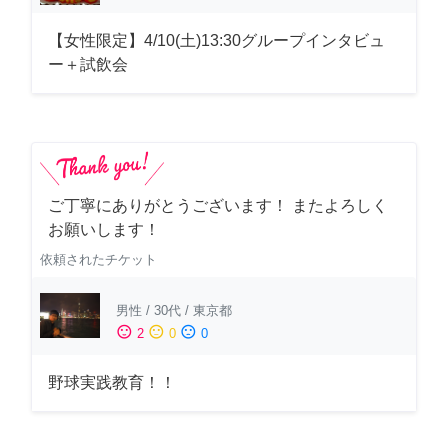
【女性限定】4/10(土)13:30グループインタビュ
ー＋試飲会
ご丁寧にありがとうございます！ またよろしく
お願いします！
依頼されたチケット
男性
/
30代
/
東京都
sentiment_satisfied
sentiment_neutral
sentiment_dissatisfied
2
0
0
野球実践教育！！