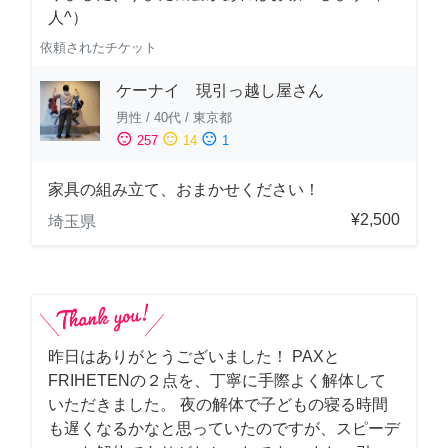
人^）
依頼されたチケット
ケーナイ 現引っ越し屋さん
男性
/
40代
/
東京都
sentiment_satisfied
sentiment_neutral
sentiment_dissatisfied
257
14
1
家具の組み立て、おまかせください！
¥2,500
埼玉県
昨日はありがとうございました！ PAXと
FRIHETENの２点を、丁寧に手際よく解体して
いただきました。 夜の解体で子どもの寝る時間
も遅くなるかなと思っていたのですが、スピーデ