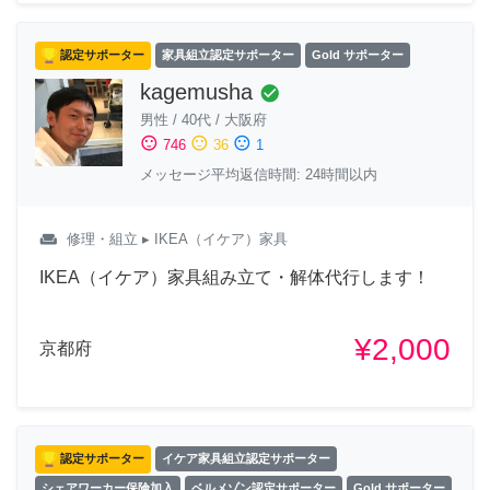
認定サポーター
家具組立認定サポーター
Gold サポーター
kagemusha
check_circle
男性
/
40代
/
大阪府
sentiment_satisfied
sentiment_neutral
sentiment_dissatisfied
746
36
1
メッセージ平均返信時間: 24時間以内
weekend
修理・組立
▸ IKEA（イケア）家具
IKEA（イケア）家具組み立て・解体代行します！
¥2,000
京都府
認定サポーター
イケア家具組立認定サポーター
シェアワーカー保険加入
ベルメゾン認定サポーター
Gold サポーター