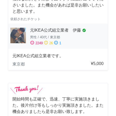
さいました。また機会があれば是非お願いしたい
と思います。
依頼されたチケット
元IKEA公式組立業者 伊藤
check_circle
男性
/
40代
/
東京都
sentiment_satisfied
sentiment_neutral
sentiment_dissatisfied
2249
26
1
元IKEA公式組立業者です。
¥5,000
東京都
開始時間も正確で、迅速、丁寧に実施頂きまし
た。後片付け等もしっかり実施頂きました。また
機会ありましたら是非お願い致します。