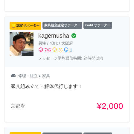
認定サポーター
家具組立認定サポーター
Gold サポーター
kagemusha
check_circle
男性
/
40代
/
大阪府
sentiment_satisfied
sentiment_neutral
sentiment_dissatisfied
746
36
1
メッセージ平均返信時間: 24時間以内
weekend
修理・組立
▸ 家具
家具組み立て・解体代行します！
¥2,000
京都府