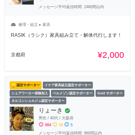
メッセージ平均返信時間: 24時間以内
weekend
修理・組立
▸ 家具
RASIK（ラシク）家具組み立て・解体代行します！
¥2,000
京都府
認定サポーター
イケア家具組立認定サポーター
シェアワーカー保険加入
ベルメゾン認定サポーター
Gold サポーター
ネルコンシェルジュ認定サポーター
りょーき
check_circle
男性
/
40代
/
大阪府
sentiment_satisfied
sentiment_neutral
sentiment_dissatisfied
984
49
5
メッセージ平均返信時間: 8時間以内