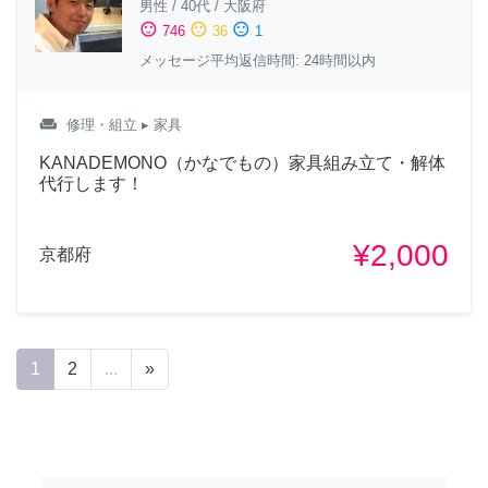
男性
/
40代
/
大阪府
sentiment_satisfied
sentiment_neutral
sentiment_dissatisfied
746
36
1
メッセージ平均返信時間: 24時間以内
weekend
修理・組立
▸ 家具
KANADEMONO（かなでもの）家具組み立て・解体
代行します！
¥2,000
京都府
1
2
...
»