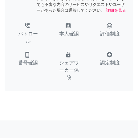
でも不審な内容のサービスやリクエストやユーザ
ーがあった場合は通報してください。
詳細を見る
perm_phone_msg
assignment_ind
tag_faces
パトロー
本人確認
評価制度
ル
smartphone
lock
stars
番号確認
シェアワ
認定制度
ーカー保
険