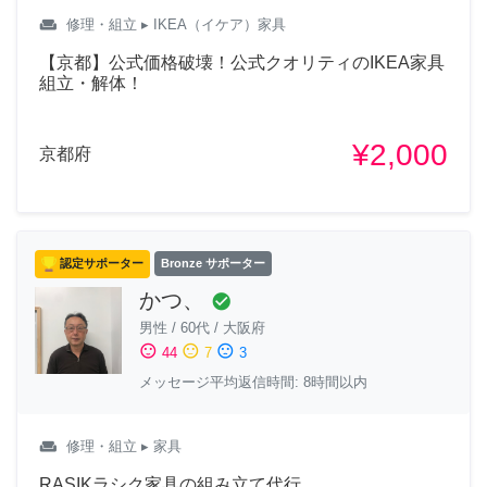
weekend
修理・組立
▸ IKEA（イケア）家具
【京都】公式価格破壊！公式クオリティのIKEA家具
組立・解体！
¥2,000
京都府
認定サポーター
Bronze サポーター
かつ、
check_circle
男性
/
60代
/
大阪府
sentiment_satisfied
sentiment_neutral
sentiment_dissatisfied
44
7
3
メッセージ平均返信時間: 8時間以内
weekend
修理・組立
▸ 家具
RASIKラシク家具の組み立て代行