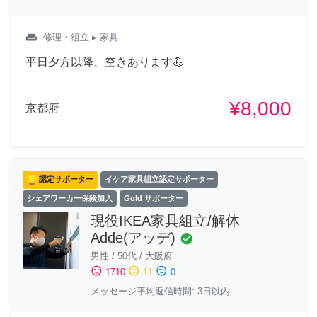
weekend
修理・組立
▸ 家具
平日夕方以降、空きあります💪
¥8,000
京都府
認定サポーター
イケア家具組立認定サポーター
シェアワーカー保険加入
Gold サポーター
現役IKEA家具組立/解体
Adde(アッデ)
check_circle
男性
/
50代
/
大阪府
sentiment_satisfied
sentiment_neutral
sentiment_dissatisfied
1710
11
0
メッセージ平均返信時間: 3日以内