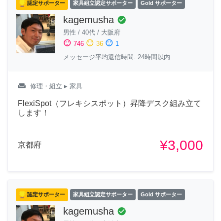
認定サポーター
家具組立認定サポーター
Gold サポーター
kagemusha
check_circle
男性
/
40代
/
大阪府
sentiment_satisfied
sentiment_neutral
sentiment_dissatisfied
746
36
1
メッセージ平均返信時間: 24時間以内
weekend
修理・組立
▸ 家具
FlexiSpot（フレキシスポット）昇降デスク組み立て
します！
¥3,000
京都府
認定サポーター
家具組立認定サポーター
Gold サポーター
kagemusha
check_circle