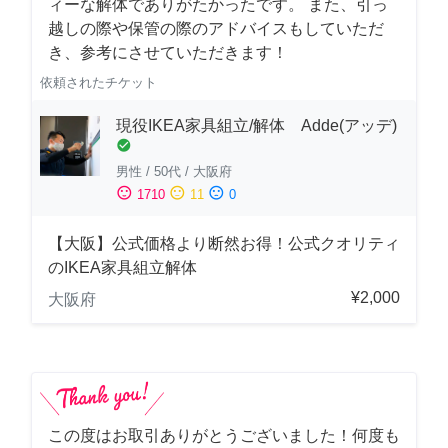
ィーな解体でありがたかったです。 また、引っ
越しの際や保管の際のアドバイスもしていただ
き、参考にさせていただきます！
依頼されたチケット
現役IKEA家具組立/解体 Adde(アッデ)
check_circle
男性
/
50代
/
大阪府
sentiment_satisfied
sentiment_neutral
sentiment_dissatisfied
1710
11
0
【大阪】公式価格より断然お得！公式クオリティ
のIKEA家具組立解体
¥2,000
大阪府
この度はお取引ありがとうございました！何度も