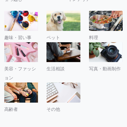
趣味・習い事
ペット
料理
美容・ファッシ
生活相談
写真・動画制作
ョン
その他
高齢者