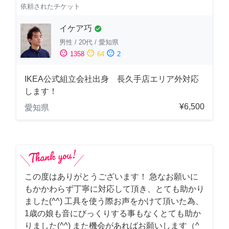
依頼されたチケット
イケア巧
check_circle
男性
/
20代
/
愛知県
sentiment_satisfied
sentiment_neutral
sentiment_dissatisfied
1358
64
2
IKEA公式組立会社出身 長久手店エリア外対応
します！
¥6,500
愛知県
この度はありがとうございます！ 急なお願いに
もかかわらず丁寧に対応して頂き、とても助かり
ました(^^) 工具を使う際お声をかけて頂いた為、
1歳の娘も音にびっくりする事もなくとても助か
りました(^^) また機会があればお願いします（^