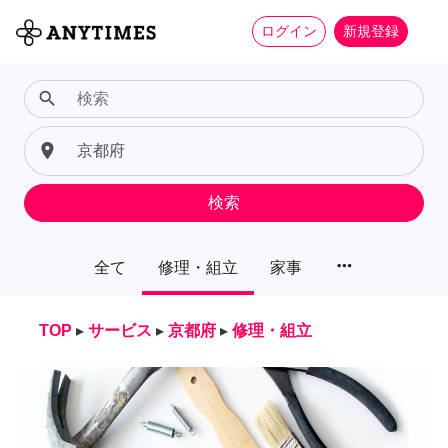
ログイン
新規登録
search
place
検索
more_horiz
全て
修理・組立
家事
TOP
▸
サービス
▸
京都府
▸
修理・組立