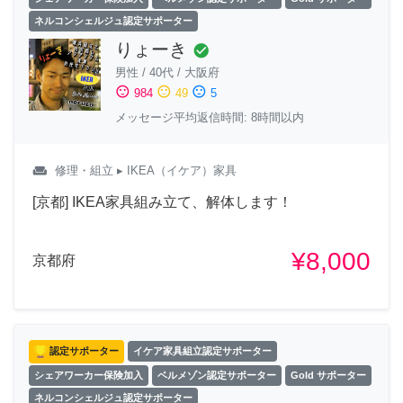
ネルコンシェルジュ認定サポーター
りょーき
check_circle
男性
/
40代
/
大阪府
sentiment_satisfied
sentiment_neutral
sentiment_dissatisfied
984
49
5
メッセージ平均返信時間: 8時間以内
weekend
修理・組立
▸ IKEA（イケア）家具
[京都] IKEA家具組み立て、解体します！
¥8,000
京都府
認定サポーター
イケア家具組立認定サポーター
シェアワーカー保険加入
ベルメゾン認定サポーター
Gold サポーター
ネルコンシェルジュ認定サポーター