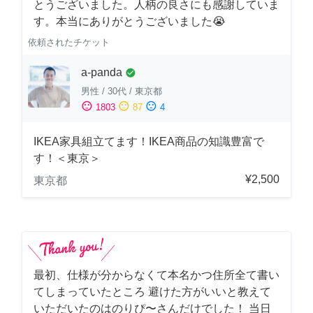
とうございました。人柄の良さにも感謝していま
す。本当にありがとうございました😭
依頼されたチケット
a-panda
check_circle
男性
/
30代
/
東京都
sentiment_satisfied
sentiment_neutral
sentiment_dissatisfied
1803
87
4
IKEA家具組立てます！IKEA商品の知識豊富で
す！＜東京＞
¥2,500
東京都
最初、仕様が分からなくて本名かつ住所全て書い
てしまっていたところ 避けた方がいいと教えて
いただいたのはのりぴ〜さんだけでした！ 当日