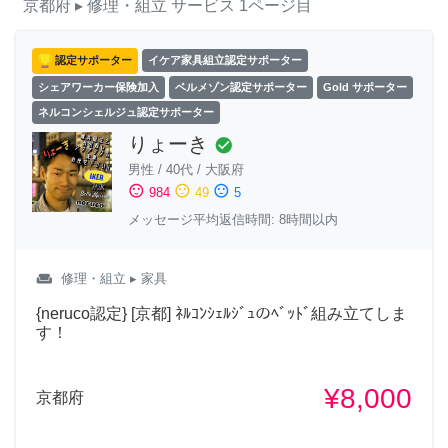
京都府
▸ 修理・組立
サービス
1ページ目
認定サポーター
イケア家具組立認定サポーター
シェアワーカー保険加入
ベルメゾン認定サポーター
Gold サポーター
ネルコンシェルジュ認定サポーター
りょーき
check_circle
男性
/
40代
/
大阪府
sentiment_satisfied
sentiment_neutral
sentiment_dissatisfied
984
49
5
メッセージ平均返信時間: 8時間以内
weekend
修理・組立
▸ 家具
{neruco認定} [京都] ﾈﾙｺﾝｼｪﾙｼﾞｭのﾍﾞｯﾄﾞ組み立てしま
す！
¥8,000
京都府