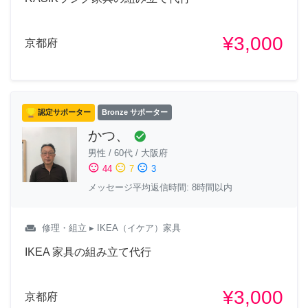
¥3,000
京都府
認定サポーター
Bronze サポーター
かつ、
check_circle
男性
/
60代
/
大阪府
sentiment_satisfied
sentiment_neutral
sentiment_dissatisfied
44
7
3
メッセージ平均返信時間: 8時間以内
weekend
修理・組立
▸ IKEA（イケア）家具
IKEA 家具の組み立て代行
¥3,000
京都府