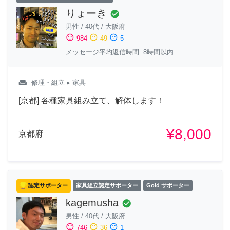
りょーき
check_circle
男性
/
40代
/
大阪府
sentiment_satisfied
sentiment_neutral
sentiment_dissatisfied
984
49
5
メッセージ平均返信時間: 8時間以内
weekend
修理・組立
▸ 家具
[京都] 各種家具組み立て、解体します！
¥8,000
京都府
認定サポーター
家具組立認定サポーター
Gold サポーター
kagemusha
check_circle
男性
/
40代
/
大阪府
sentiment_satisfied
sentiment_neutral
sentiment_dissatisfied
746
36
1