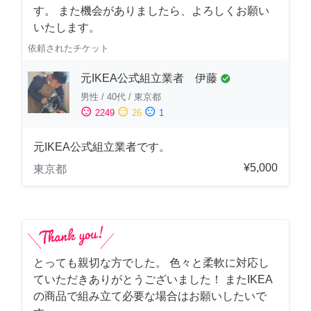
す。 また機会がありましたら、よろしくお願い
いたします。
依頼されたチケット
元IKEA公式組立業者 伊藤
check_circle
男性
/
40代
/
東京都
sentiment_satisfied
sentiment_neutral
sentiment_dissatisfied
2249
26
1
元IKEA公式組立業者です。
¥5,000
東京都
とっても親切な方でした。 色々と柔軟に対応し
ていただきありがとうございました！ またIKEA
の商品で組み立て必要な場合はお願いしたいで