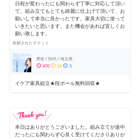
日程が変わったにも関わらず丁寧に対応して頂い
て、組み立てもとても綺麗に仕上げて頂いて、お
願いして本当に良かったです。家具大切に使って
いきたいと思います。また機会があれば宜しくお
願い致します。
依頼されたチケット
男性
/
50代
/
埼玉県
sentiment_satisfied
sentiment_neutral
sentiment_dissatisfied
470
14
3
イケア家具組立★段ボール無料回収★
本日はありがとうございました。組み立てが途中
だったにも関わらず心良く受けてくださりありが