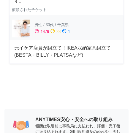
す。
依頼されたチケット
男性
/
30代
/
千葉県
sentiment_satisfied
sentiment_neutral
sentiment_dissatisfied
1476
28
1
元イケア店員が組立て！IKEA収納家具組立て
(BESTA・BILLY・PLATSAなど)
ANYTIMES安心・安全への取り組み
報酬は取引前に事務局に支払われ、評価・完了後
に振り込まれます。利用規約違反の恐れや、少し