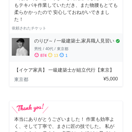
もテキパキ作業していただき、また物腰もとても
柔らかかったので 安心しておねがいできまし
た！
依頼されたチケット
のりぴ～ / 一級建築士,家具職人見習い
check_circle
男性
/
40代
/
東京都
sentiment_satisfied
sentiment_neutral
sentiment_dissatisfied
874
13
1
【イケア家具】 一級建築士が組立代行【東京】
¥5,000
東京都
本当にありがとうございました！ 作業も効率よ
く、そして丁寧で、まさに匠の技でした。 私が