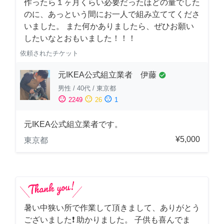
作ったら１ヶ月くらい必要だったほどの量でした
のに、あっという間にお一人で組み立ててくださ
いました。 また何かありましたら、ぜひお願い
したいなとおもいました！！！
依頼されたチケット
元IKEA公式組立業者 伊藤
check_circle
男性
/
40代
/
東京都
sentiment_satisfied
sentiment_neutral
sentiment_dissatisfied
2249
26
1
元IKEA公式組立業者です。
¥5,000
東京都
暑い中狭い所で作業して頂きまして、ありがとう
ございました❗️ 助かりました。 子供も喜んでま