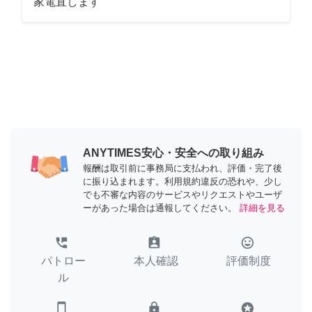
家電直します
ANYTIMES安心・安全への取り組み
報酬は取引前に事務局に支払われ、評価・完了後
に振り込まれます。利用規約違反の恐れや、少し
でも不審な内容のサービスやリクエストやユーザ
ーがあった場合は通報してください。
詳細を見る
perm_phone_msg
assignment_ind
tag_faces
パトロー
本人確認
評価制度
ル
smartphone
lock
stars