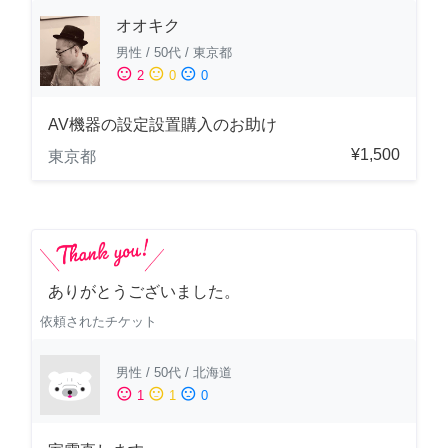
オオキク
男性
/
50代
/
東京都
sentiment_satisfied
sentiment_neutral
sentiment_dissatisfied
2
0
0
AV機器の設定設置購入のお助け
¥1,500
東京都
ありがとうございました。
依頼されたチケット
男性
/
50代
/
北海道
sentiment_satisfied
sentiment_neutral
sentiment_dissatisfied
1
1
0