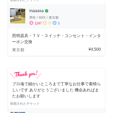
maaasa
check_circle
男性
/
60代
/
東京都
sentiment_satisfied
sentiment_neutral
sentiment_dissatisfied
1247
77
3
照明器具・ＴＶ・スイッチ・コンセント・インタ
ーホン交換
¥4,500
東京都
プロ魂で細かいところまで丁寧なお仕事で素晴ら
しいです ありがとうございました 機会あればま
たお願いします
依頼されたチケット