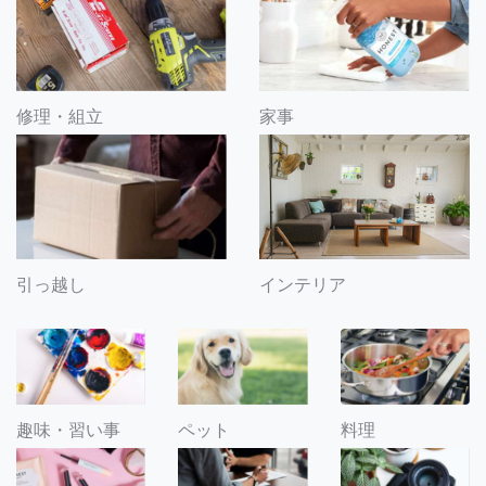
修理・組立
家事
引っ越し
インテリア
趣味・習い事
ペット
料理