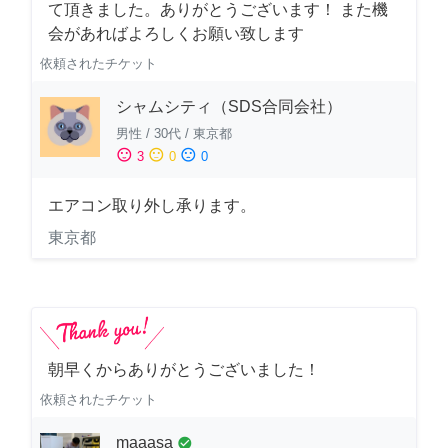
て頂きました。ありがとうございます！ また機
会があればよろしくお願い致します
依頼されたチケット
シャムシティ（SDS合同会社）
男性
/
30代
/
東京都
sentiment_satisfied
sentiment_neutral
sentiment_dissatisfied
3
0
0
エアコン取り外し承ります。
東京都
朝早くからありがとうございました！
依頼されたチケット
maaasa
check_circle