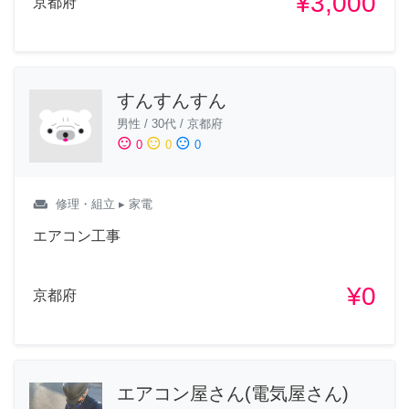
¥3,000
京都府
すんすんすん
男性
/
30代
/
京都府
sentiment_satisfied
sentiment_neutral
sentiment_dissatisfied
0
0
0
weekend
修理・組立
▸ 家電
エアコン工事
¥0
京都府
エアコン屋さん(電気屋さん)