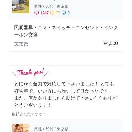
男性
/
60代
/
東京都
sentiment_satisfied
sentiment_neutral
sentiment_dissatisfied
1247
77
3
照明器具・ＴＶ・スイッチ・コンセント・インタ
ーホン交換
¥4,500
東京都
とにかく全力で対応して下さいました！ とても
好青年で、いい方にお願いして良かったです。
また、何かありましたら助けて下さい^_^ ありが
とうございます！
依頼されたチケット
男性
/
30代
/
東京都