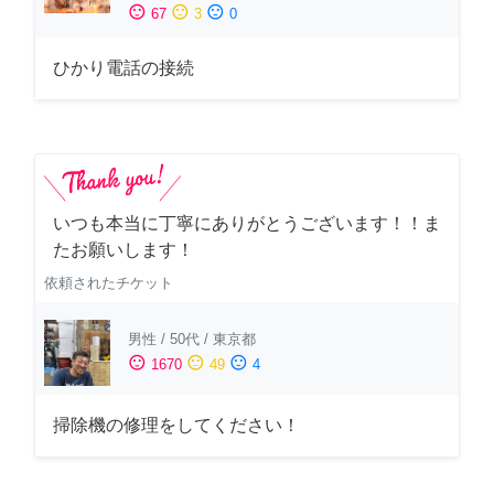
sentiment_satisfied
sentiment_neutral
sentiment_dissatisfied
67
3
0
ひかり電話の接続
いつも本当に丁寧にありがとうございます！！ま
たお願いします！
依頼されたチケット
男性
/
50代
/
東京都
sentiment_satisfied
sentiment_neutral
sentiment_dissatisfied
1670
49
4
掃除機の修理をしてください！