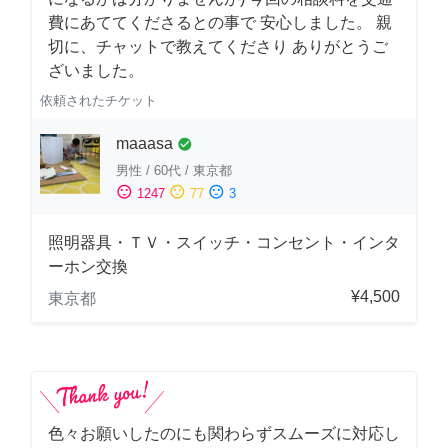
費にあててくださるとの事で 安心しました。 親
切に、チャットで教えてくださり ありがとうご
ざいました。
依頼されたチケット
maaasa
check_circle
男性
/
60代
/
東京都
sentiment_satisfied
sentiment_neutral
sentiment_dissatisfied
1247
77
3
照明器具・ＴＶ・スイッチ・コンセント・インタ
ーホン交換
¥4,500
東京都
色々お願いしたのにも関わらずスムーズに対応し