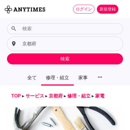
ログイン
新規登録
search
place
検索
more_horiz
全て
修理・組立
家事
TOP
▸
サービス
▸
京都府
▸
修理・組立
▸
家電