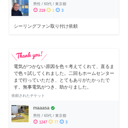
男性
/
60代
/
東京都
sentiment_satisfied
sentiment_neutral
sentiment_dissatisfied
219
1
3
シーリングファン取り付け依頼
電気がつかない原因を色々考えてくれて、直るま
で色々試してくれました。二回もホームセンター
まで行っていただき、とてもありがたかったで
す。無事電気がつき、助かりました。
依頼されたチケット
maaasa
check_circle
男性
/
60代
/
東京都
sentiment_satisfied
sentiment_neutral
sentiment_dissatisfied
1247
77
3