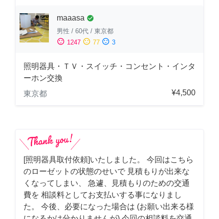
maaasa
check_circle
男性
/
60代
/
東京都
sentiment_satisfied
sentiment_neutral
sentiment_dissatisfied
1247
77
3
照明器具・ＴＶ・スイッチ・コンセント・インタ
ーホン交換
¥4,500
東京都
[照明器具取付依頼]いたしました。 今回はこちら
のローゼットの状態のせいで 見積もりが出来な
くなってしまい、 急遽、見積もりのための交通
費を 相談料としてお支払いする事になりまし
た。 今後、必要になった場合は (お願い出来る様
になるかは分かりませんが) 今回の相談料を交通