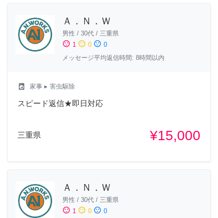
Ａ．Ｎ．Ｗ
男性
/
30代
/
三重県
sentiment_satisfied
sentiment_neutral
sentiment_dissatisfied
1
0
0
メッセージ平均返信時間: 8時間以内
local_laundry_service
家事
▸ 害虫駆除
スピード返信★即日対応
¥15,000
三重県
Ａ．Ｎ．Ｗ
男性
/
30代
/
三重県
sentiment_satisfied
sentiment_neutral
sentiment_dissatisfied
1
0
0