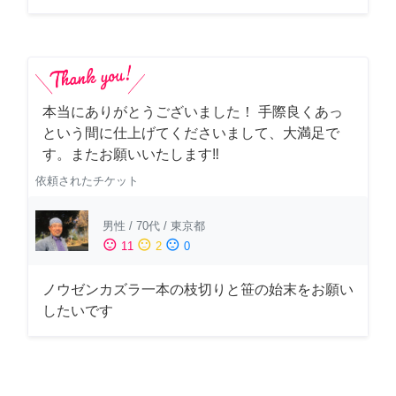
本当にありがとうございました！ 手際良くあっ
という間に仕上げてくださいまして、大満足で
す。またお願いいたします‼️
依頼されたチケット
男性
/
70代
/
東京都
sentiment_satisfied
sentiment_neutral
sentiment_dissatisfied
11
2
0
ノウゼンカズラ一本の枝切りと笹の始末をお願い
したいです