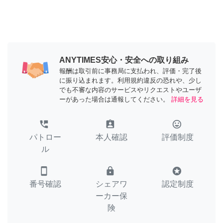
ANYTIMES安心・安全への取り組み
報酬は取引前に事務局に支払われ、評価・完了後
に振り込まれます。利用規約違反の恐れや、少し
でも不審な内容のサービスやリクエストやユーザ
ーがあった場合は通報してください。
詳細を見る
perm_phone_msg
assignment_ind
tag_faces
パトロー
本人確認
評価制度
ル
smartphone
lock
stars
番号確認
シェアワ
認定制度
ーカー保
険