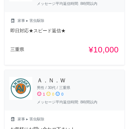
メッセージ平均返信時間: 8時間以内
local_laundry_service
家事
▸ 害虫駆除
即日対応★スピード返信★
¥10,000
三重県
Ａ．Ｎ．Ｗ
男性
/
30代
/
三重県
sentiment_satisfied
sentiment_neutral
sentiment_dissatisfied
1
0
0
メッセージ平均返信時間: 8時間以内
local_laundry_service
家事
▸ 害虫駆除