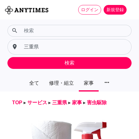
ログイン
新規登録
search
place
検索
more_horiz
全て
修理・組立
家事
TOP
▸
サービス
▸
三重県
▸
家事
▸
害虫駆除