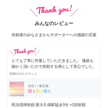
みんなのレビュー
依頼者のみなさまからサポーターへの感謝の言葉
とても丁寧に作業していただきました。 連絡も
細かく頂いたので依頼する側として安心でした。
依頼されたチケット
女性
/
/
東京都
sentiment_satisfied
sentiment_neutral
sentiment_dissatisfied
2
0
0
民泊清掃依頼 新大久保駅徒歩3分 ×2回依頼