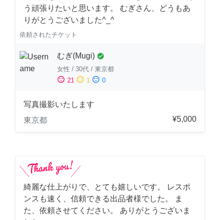
う頑張りたいと思います。 むぎさん、どうもあ
りがとうございました^_^
依頼されたチケット
むぎ(Mugi)
check_circle
女性
/
30代
/
東京都
sentiment_satisfied
sentiment_neutral
sentiment_dissatisfied
21
1
0
写真撮影いたします
¥5,000
東京都
綺麗な仕上がりで、とても嬉しいです。 レスポ
ンスも速く、信頼できる出品者様でした。 ま
た、依頼させてください。 ありがとうございま