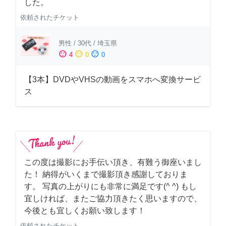
した。
依頼されたチケット
男性
/
30代
/
埼玉県
sentiment_satisfied
sentiment_neutral
sentiment_dissatisfied
4
0
0
【3本】DVDやVHSの動画をスマホへ変換サービ
ス
この度は撮影にお手伝い頂き、有難う御座いまし
た！ 納得がいくまで撮影頂き感謝しておりま
す。 写真の上がりにも非常に満足です(^ ^) もし
宜しければ、またご協力頂きたく思いますので、
今後とも宜しくお願い致します！
依頼されたチケット