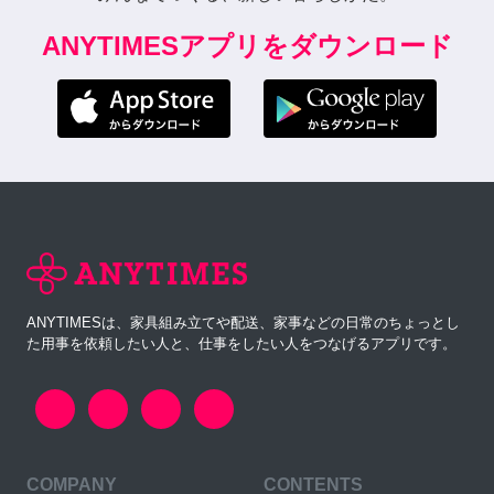
ANYTIMESアプリをダウンロード
ANYTIMESは、家具組み立てや配送、家事などの日常のちょっとし
た用事を依頼したい人と、仕事をしたい人をつなげるアプリです。
COMPANY
CONTENTS