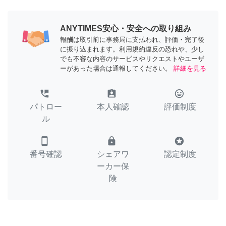
ANYTIMES安心・安全への取り組み
報酬は取引前に事務局に支払われ、評価・完了後
に振り込まれます。利用規約違反の恐れや、少し
でも不審な内容のサービスやリクエストやユーザ
ーがあった場合は通報してください。
詳細を見る
perm_phone_msg
assignment_ind
tag_faces
パトロー
本人確認
評価制度
ル
smartphone
lock
stars
番号確認
シェアワ
認定制度
ーカー保
険