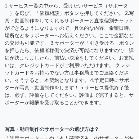
1.サービス一覧の中から、受けたいサービス（サポータ
ー）を選び、「依頼相談」ボタンを押してください。 2.写
真・動画制作をしてくれるサポーターと直接個別チャット
ができるようになりますので、具体的な内容、希望日時、
場所などをサポーターへお伝えください。ここで金額など
の交渉も可能です。 3.サポーターが「引き受ける」ボタン
を押したら、依頼者様側で決済が可能になりますので、詳
細が決まりましたら、前払い決済をしてください。お支払
いは、クレジットカードがご利用いただけます。 クレジ
ットカードをお持ちでない方は事務局までご連絡くださ
い。そうすると、本契約となります。 4.予定日時にサポー
ターが写真・動画制作をします！ 5.サービス提供終了後
は、必ず、評価をしてください。評価まで完了すると、サ
ポーターが報酬を受け取ることができます。
写真・動画制作のサポーターの選び方は？
「認定サポーター」や「本人確認済み」のサポーターがお