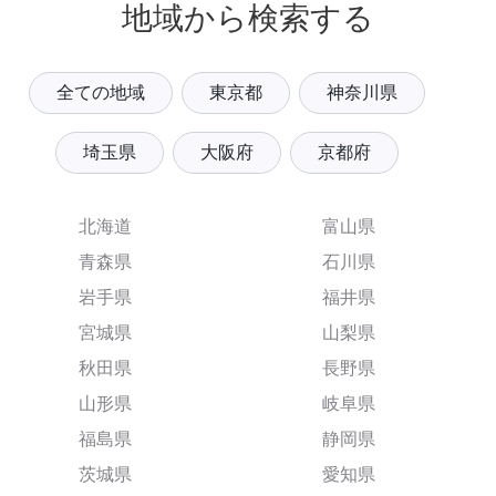
地域から検索する
全ての地域
東京都
神奈川県
埼玉県
大阪府
京都府
北海道
富山県
青森県
石川県
岩手県
福井県
宮城県
山梨県
秋田県
長野県
山形県
岐阜県
福島県
静岡県
茨城県
愛知県