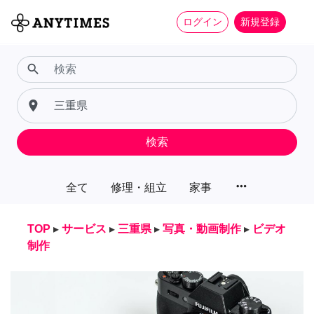
ログイン
新規登録
search
place
検索
more_horiz
全て
修理・組立
家事
TOP
▸
サービス
▸
三重県
▸
写真・動画制作
▸
ビデオ
制作