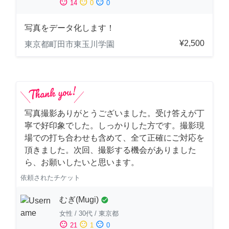
sentiment_satisfied
sentiment_neutral
sentiment_dissatisfied
14
0
0
写真をデータ化します！
¥2,500
東京都町田市東玉川学園
写真撮影ありがとうございました。受け答えが丁
寧で好印象でした。しっかりした方です。撮影現
場での打ち合わせも含めて、全て正確にご対応を
頂きました。次回、撮影する機会がありました
ら、お願いしたいと思います。
依頼されたチケット
むぎ(Mugi)
check_circle
女性
/
30代
/
東京都
sentiment_satisfied
sentiment_neutral
sentiment_dissatisfied
21
1
0