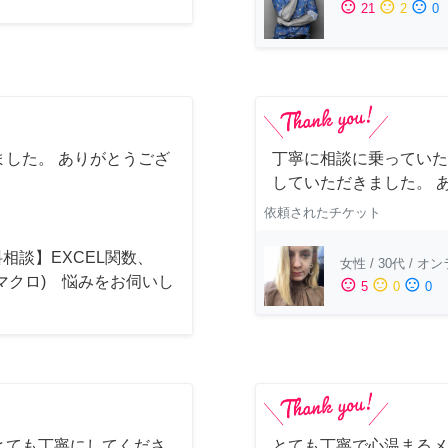
sentiment_satisfied
sentiment_neutral
sentiment_dissatisfied
21
2
0
した。 ありがとうござ
丁寧に相談に乗っていた
していただきました。 
依頼されたチケット
相談】EXCEL関数、
女性
/
30代
/
オン
(マクロ) 悩みをお伺いし
sentiment_satisfied
sentiment_neutral
sentiment_dissatisfied
5
0
0
！
とても丁寧にしてくださ
とても丁寧で心温まるメ