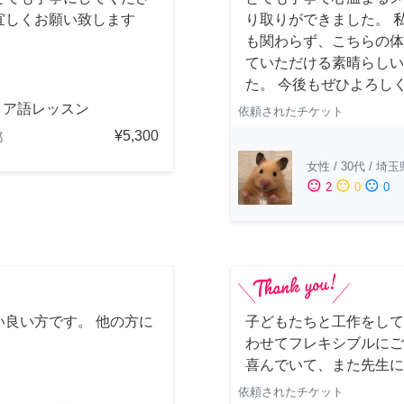
宜しくお願い致します
り取りができました。 
も関わらず、こちらの体
ていただける素晴らしい
た。 今後もぜひよろし
リア語レッスン
依頼されたチケット
¥5,300
都
女性
/
30代
/
埼玉
sentiment_satisfied
sentiment_neutral
sentiment_dissatisfied
2
0
0
良い方です。 他の方に
子どもたちと工作をして
わせてフレキシブルにご
喜んでいて、また先生に
依頼されたチケット