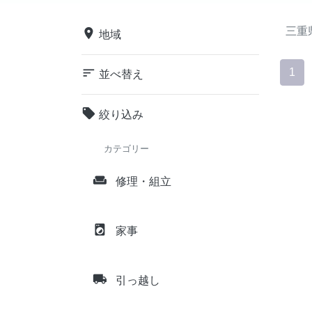
三重
place
地域
sort
1
並べ替え
local_offer
絞り込み
カテゴリー
weekend
修理・組立
local_laundry_service
家事
local_shipping
引っ越し