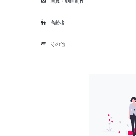
camera_alt
写真・動画制作
escalator_warning
高齢者
attachment
その他