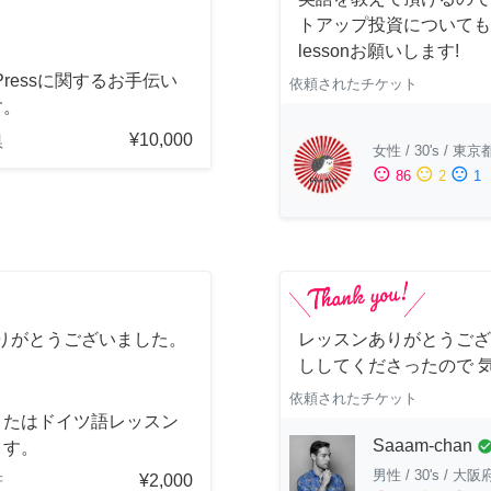
トアップ投資についても
lessonお願いします!
dPressに関するお手伝い
依頼されたチケット
す。
¥10,000
県
女性
/
30's
/
東京
sentiment_satisfied
sentiment_neutral
sentiment_dissatisfied
86
2
1
りがとうございました。
レッスンありがとうござ
ししてくださったので 
依頼されたチケット
またはドイツ語レッスン
Saaam-chan
check_cir
ます。
男性
/
30's
/
大阪
¥2,000
府