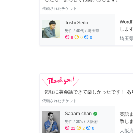
依頼されたチケット
Wor
Toshi Seito
しま
男性
/
40代
/
埼玉県
sentiment_satisfied
sentiment_neutral
sentiment_dissatisfied
8
0
0
埼玉
気軽に英会話できて楽しかったです！ あ
依頼されたチケット
Saaam-chan
check_circle
英語
致し
男性
/
30's
/
大阪府
sentiment_satisfied
sentiment_neutral
sentiment_dissatisfied
21
2
0
大阪