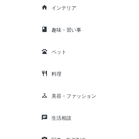
home
インテリア
class
趣味・習い事
pets
ペット
restaurant
料理
checkroom
美容・ファッション
chat
生活相談