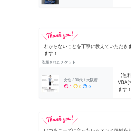
わからないことを丁寧に教えていただきま
ます！
依頼されたチケット
【無料
女性
/
30代
/
大阪府
VBA
sentiment_satisfied
sentiment_neutral
sentiment_dissatisfied
1
0
0
ます
いつもニーズに合ったレッスンと準備を