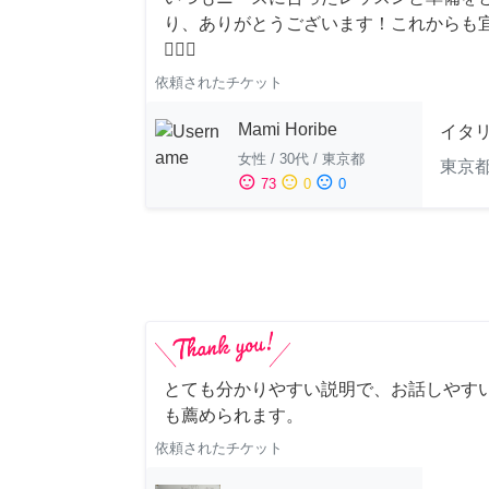
り、ありがとうございます！これからも
🙇‍♀️✨
依頼されたチケット
Mami Horibe
イタ
女性
/
30代
/
東京都
東京
sentiment_satisfied
sentiment_neutral
sentiment_dissatisfied
73
0
0
とても分かりやすい説明で、お話しやすい
も薦められます。
依頼されたチケット