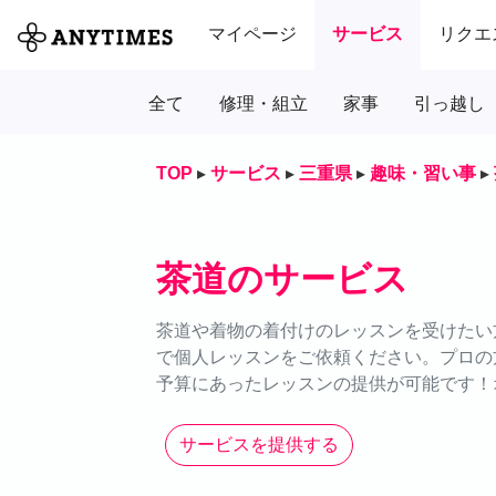
マイページ
サービス
リクエ
全て
修理・組立
家事
引っ越し
TOP
▸
サービス
▸
三重県
▸
趣味・習い事
▸
茶道のサービス
茶道や着物の着付けのレッスンを受けたい方
で個人レッスンをご依頼ください。プロの
予算にあったレッスンの提供が可能です！
サービスを提供する