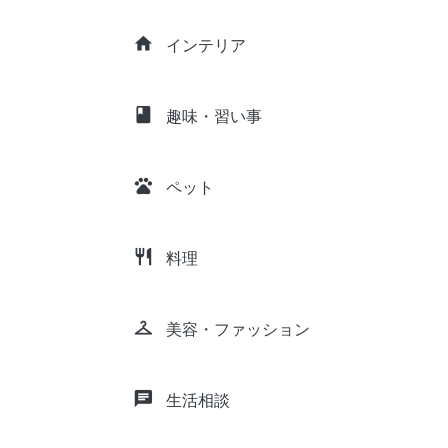
home
インテリア
class
趣味・習い事
pets
ペット
restaurant
料理
checkroom
美容・ファッション
chat
生活相談