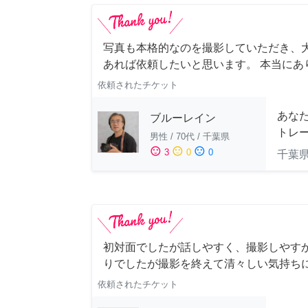
写真も本格的なのを撮影していただき、大
あれば依頼したいと思います。 本当にあ
依頼されたチケット
あな
ブルーレイン
トレ
男性
/
70代
/
千葉県
sentiment_satisfied
sentiment_neutral
sentiment_dissatisfied
3
0
0
千葉
初対面でしたが話しやすく、撮影しやすかった
りでしたが撮影を終えて清々しい気持ち
依頼されたチケット