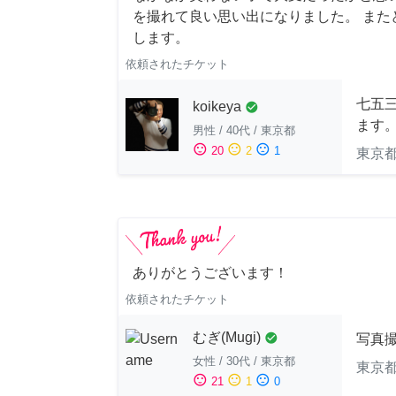
を撮れて良い思い出になりました。 また
します。
依頼されたチケット
七五
koikeya
check_circle
ます
男性
/
40代
/
東京都
sentiment_satisfied
sentiment_neutral
sentiment_dissatisfied
20
2
1
東京
ありがとうございます！
依頼されたチケット
むぎ(Mugi)
check_circle
写真
女性
/
30代
/
東京都
東京
sentiment_satisfied
sentiment_neutral
sentiment_dissatisfied
21
1
0