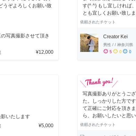
どうぞよろしくお願い致
す(^ ^) もし宜しけ
とも宜しくお願い致しま
依頼されたチケット
三の写真撮影させて頂き
Creator Kei
。
男性
/
/
神奈川県
sentiment_satisfied
sentiment_neutral
sentiment_dissatisfied
¥12,000
5
0
0
都
写真撮影ありがとうござ
た。しっかりした方です
て正確にご対応を頂きま
ら、お願いしたいと思い
撮影いたします
依頼されたチケット
¥5,000
都