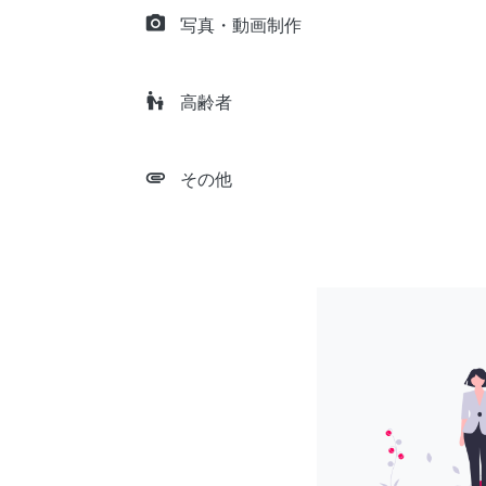
camera_alt
写真・動画制作
escalator_warning
高齢者
attachment
その他