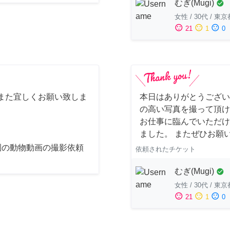
むぎ(Mugi)
check_circle
女性
/
30代
/
東京
sentiment_satisfied
sentiment_neutral
sentiment_dissatisfied
21
1
0
また宜しくお願い致しま
本日はありがとうござい
の高い写真を撮って頂け
お仕事に臨んでいただけ
ました。 またぜひお願
園の動物動画の撮影依頼
依頼されたチケット
むぎ(Mugi)
check_circle
女性
/
30代
/
東京
sentiment_satisfied
sentiment_neutral
sentiment_dissatisfied
21
1
0