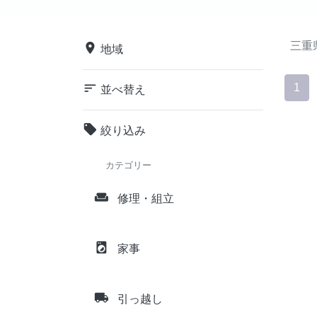
三重
place
地域
sort
1
並べ替え
local_offer
絞り込み
カテゴリー
weekend
修理・組立
local_laundry_service
家事
local_shipping
引っ越し