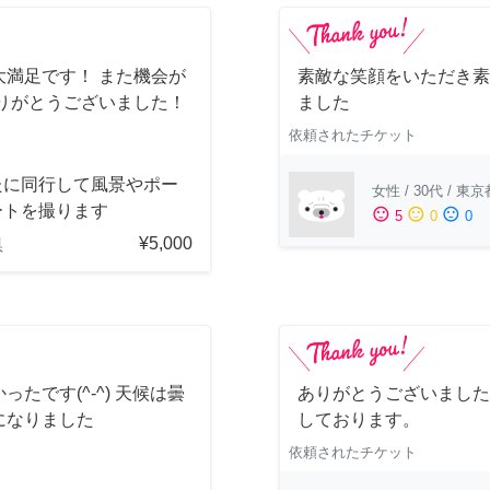
満足です！ また機会が
素敵な笑顔をいただき素
りがとうございました！
ました
依頼されたチケット
たに同行して風景やポー
女性
/
30代
/
東京
ートを撮ります
sentiment_satisfied
sentiment_neutral
sentiment_dissatisfied
5
0
0
¥5,000
県
です(^-^) 天候は曇
ありがとうございました
になりました
しております。
依頼されたチケット