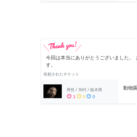
今回は本当にありがとうございました。 
す。
依頼されたチケット
動物
男性
/
30代
/
栃木県
sentiment_satisfied
sentiment_neutral
sentiment_dissatisfied
1
0
0