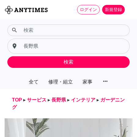
ログイン
新規登録
search
place
検索
more_horiz
全て
修理・組立
家事
TOP
▸
サービス
▸
長野県
▸
インテリア
▸
ガーデニン
グ