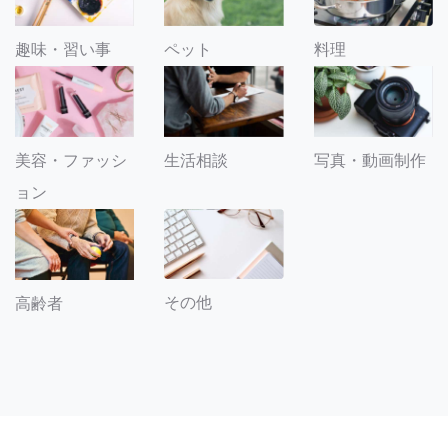
趣味・習い事
ペット
料理
美容・ファッシ
生活相談
写真・動画制作
ョン
その他
高齢者