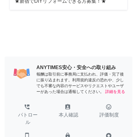
★新宿でDIYリフォームできる方募集！★
ANYTIMES安心・安全への取り組み
報酬は取引前に事務局に支払われ、評価・完了後
に振り込まれます。利用規約違反の恐れや、少し
でも不審な内容のサービスやリクエストやユーザ
ーがあった場合は通報してください。
詳細を見る
perm_phone_msg
assignment_ind
tag_faces
パトロー
本人確認
評価制度
ル
smartphone
lock
stars