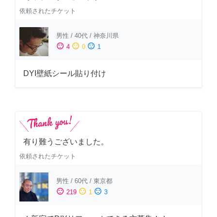
依頼されたチケット
男性
/
40代
/
神奈川県
sentiment_satisfied
sentiment_neutral
sentiment_dissatisfied
4
0
1
DYI壁紙シール貼り付け
有り難うございました。
依頼されたチケット
男性
/
60代
/
東京都
sentiment_satisfied
sentiment_neutral
sentiment_dissatisfied
219
1
3