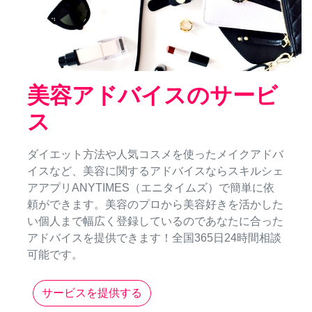
美容アドバイスのサービ
ス
ダイエット方法や人気コスメを使ったメイクアドバ
イスなど、美容に関するアドバイスならスキルシェ
アアプリANYTIMES（エニタイムズ）で簡単に依
頼ができます。美容のプロから美容好きを活かした
い個人まで幅広く登録しているのであなたに合った
アドバイスを提供できます！全国365日24時間相談
可能です。
サービスを提供する