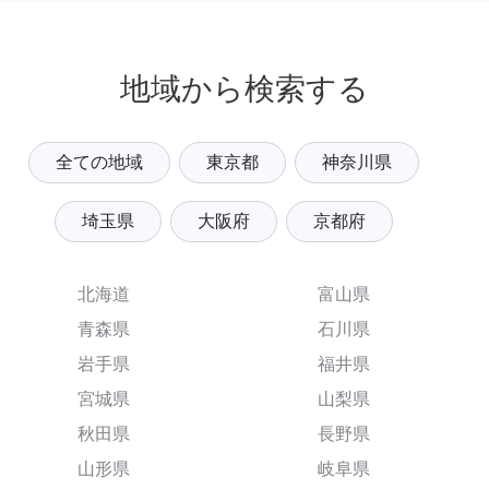
地域から検索する
全ての地域
東京都
神奈川県
埼玉県
大阪府
京都府
北海道
富山県
青森県
石川県
岩手県
福井県
宮城県
山梨県
秋田県
長野県
山形県
岐阜県