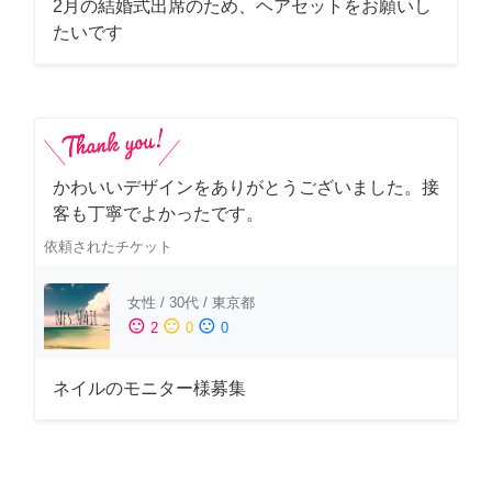
2月の結婚式出席のため、ヘアセットをお願いし
たいです
かわいいデザインをありがとうございました。接
客も丁寧でよかったです。
依頼されたチケット
女性
/
30代
/
東京都
sentiment_satisfied
sentiment_neutral
sentiment_dissatisfied
2
0
0
ネイルのモニター様募集