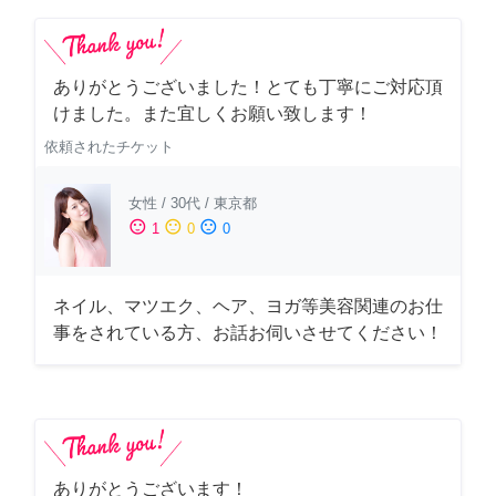
ありがとうございました！とても丁寧にご対応頂
けました。また宜しくお願い致します！
依頼されたチケット
女性
/
30代
/
東京都
sentiment_satisfied
sentiment_neutral
sentiment_dissatisfied
1
0
0
ネイル、マツエク、ヘア、ヨガ等美容関連のお仕
事をされている方、お話お伺いさせてください！
ありがとうございます！