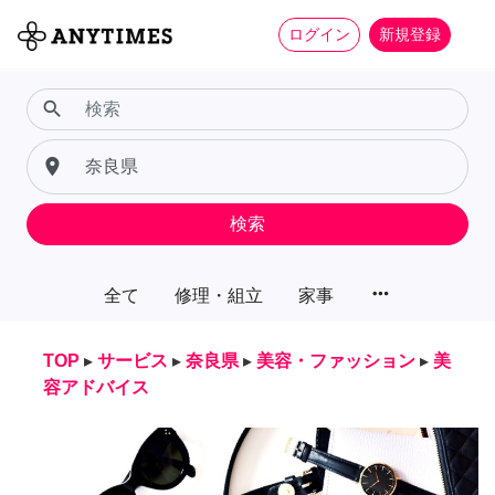
ログイン
新規登録
search
place
検索
more_horiz
全て
修理・組立
家事
TOP
▸
サービス
▸
奈良県
▸
美容・ファッション
▸
美
容アドバイス