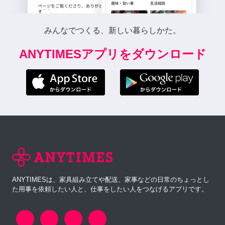
みんなでつくる、新しい暮らしかた。
ANYTIMESアプリをダウンロード
ANYTIMESは、家具組み立てや配送、家事などの日常のちょっとし
た用事を依頼したい人と、仕事をしたい人をつなげるアプリです。