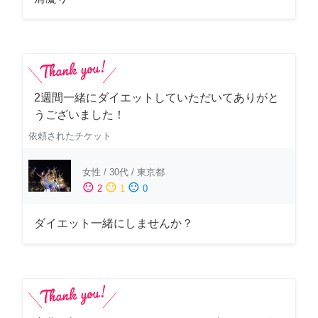
2週間一緒にダイエットしていただいてありがと
うございました！
依頼されたチケット
女性
/
30代
/
東京都
sentiment_satisfied
sentiment_neutral
sentiment_dissatisfied
2
1
0
ダイエット一緒にしませんか？