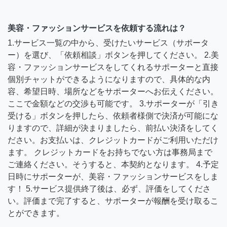
美容・ファッションサービスを依頼する流れは？
1.サービス一覧の中から、受けたいサービス（サポータ
ー）を選び、「依頼相談」ボタンを押してください。 2.美
容・ファッションサービスをしてくれるサポーターと直接
個別チャットができるようになりますので、具体的な内
容、希望日時、場所などをサポーターへお伝えください。
ここで金額などの交渉も可能です。 3.サポーターが「引き
受ける」ボタンを押したら、依頼者様側で決済が可能にな
りますので、詳細が決まりましたら、前払い決済をしてく
ださい。お支払いは、クレジットカードがご利用いただけ
ます。 クレジットカードをお持ちでない方は事務局まで
ご連絡ください。そうすると、本契約となります。 4.予定
日時にサポーターが、美容・ファッションサービスをしま
す！ 5.サービス提供終了後は、必ず、評価をしてくださ
い。評価まで完了すると、サポーターが報酬を受け取るこ
とができます。