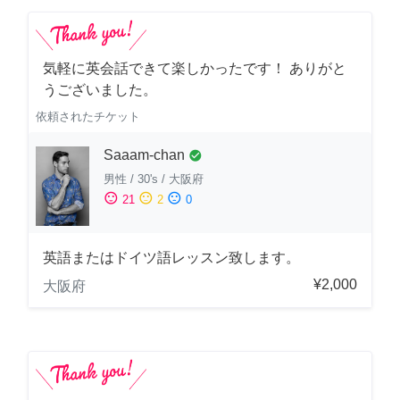
気軽に英会話できて楽しかったです！ ありがと
うございました。
依頼されたチケット
Saaam-chan
check_circle
男性
/
30's
/
大阪府
sentiment_satisfied
sentiment_neutral
sentiment_dissatisfied
21
2
0
英語またはドイツ語レッスン致します。
¥2,000
大阪府