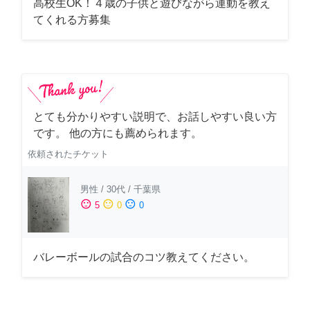
高校生OK！４歳の子供と遊びながら運動を教え
てくれる方募集
とても分かりやすい説明で、お話しやすい良い方
です。 他の方にも薦められます。
依頼されたチケット
男性
/
30代
/
千葉県
sentiment_satisfied
sentiment_neutral
sentiment_dissatisfied
5
0
0
バレーボールの試合のコツ教えてください。