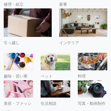
修理・組立
家事
引っ越し
インテリア
趣味・習い事
ペット
料理
美容・ファッシ
生活相談
写真・動画制作