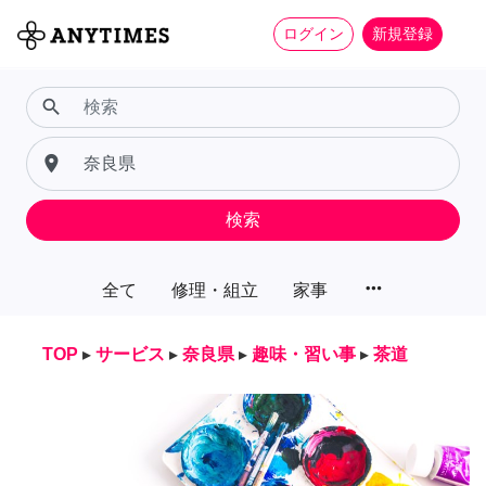
ログイン
新規登録
search
place
検索
more_horiz
全て
修理・組立
家事
TOP
▸
サービス
▸
奈良県
▸
趣味・習い事
▸
茶道