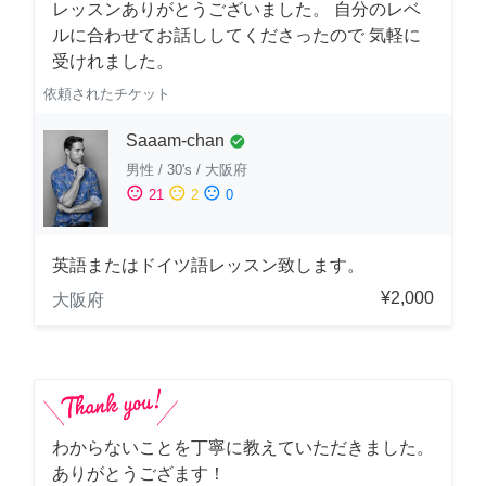
レッスンありがとうございました。 自分のレベ
ルに合わせてお話ししてくださったので 気軽に
受けれました。
依頼されたチケット
Saaam-chan
check_circle
男性
/
30's
/
大阪府
sentiment_satisfied
sentiment_neutral
sentiment_dissatisfied
21
2
0
英語またはドイツ語レッスン致します。
¥2,000
大阪府
わからないことを丁寧に教えていただきました。
ありがとうござます！