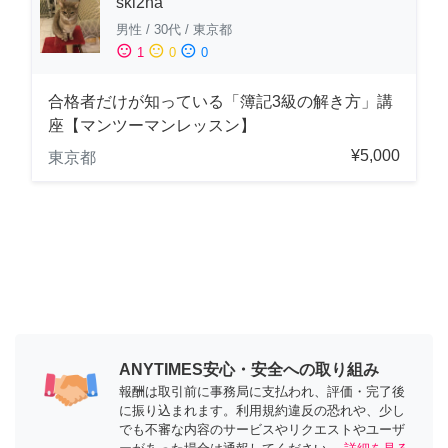
ski2na
男性
/
30代
/
東京都
sentiment_satisfied
sentiment_neutral
sentiment_dissatisfied
1
0
0
合格者だけが知っている「簿記3級の解き方」講
座【マンツーマンレッスン】
¥5,000
東京都
ANYTIMES安心・安全への取り組み
報酬は取引前に事務局に支払われ、評価・完了後
に振り込まれます。利用規約違反の恐れや、少し
でも不審な内容のサービスやリクエストやユーザ