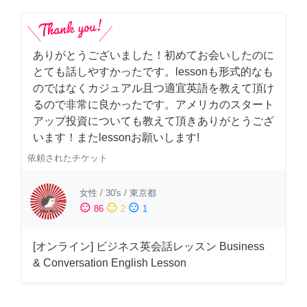
ありがとうございました！初めてお会いしたのに
とても話しやすかったです。lessonも形式的なも
のではなくカジュアル且つ適宜英語を教えて頂け
るので非常に良かったです。アメリカのスタート
アップ投資についても教えて頂きありがとうござ
います！またlessonお願いします!
依頼されたチケット
女性
/
30's
/
東京都
sentiment_satisfied
sentiment_neutral
sentiment_dissatisfied
86
2
1
[オンライン] ビジネス英会話レッスン Business
& Conversation English Lesson