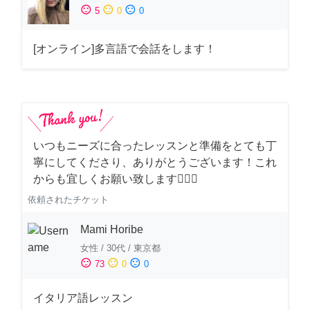
sentiment_satisfied
sentiment_neutral
sentiment_dissatisfied
5
0
0
[オンライン]多言語で会話をします！
いつもニーズに合ったレッスンと準備をとても丁
寧にしてくださり、ありがとうございます！これ
からも宜しくお願い致します🙇‍♀️✨
依頼されたチケット
Mami Horibe
女性
/
30代
/
東京都
sentiment_satisfied
sentiment_neutral
sentiment_dissatisfied
73
0
0
イタリア語レッスン