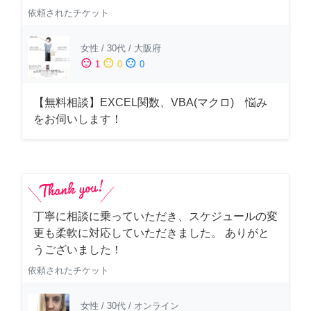
依頼されたチケット
女性
/
30代
/
大阪府
sentiment_satisfied
sentiment_neutral
sentiment_dissatisfied
1
0
0
【無料相談】EXCEL関数、VBA(マクロ) 悩み
をお伺いします！
丁寧に相談に乗っていただき、スケジュールの変
更も柔軟に対応していただきました。 ありがと
うございました！
依頼されたチケット
女性
/
30代
/
オンライン