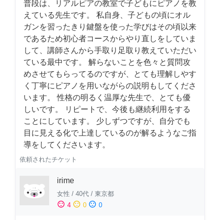
普段は、リアルピアの教室で子どもにピアノを教
えている先生です。 私自身、子どもの頃にオル
ガンを習ったきり鍵盤を使った学びはその頃以来
であるため初心者コースからやり直しをしていま
して、講師さんから手取り足取り教えていただい
ている最中です。 解らないことを色々と質問攻
めさせてもらってるのですが、とても理解しやす
く丁寧にピアノを用いながらの説明もしてくださ
います。 性格の明るく温厚な先生で、とても優
しいです。 リピートで、今後も継続利用をする
ことにしています。 少しずつですが、自分でも
目に見える化で上達しているのが解るようなご指
導をしてくださいます。
依頼されたチケット
irime
女性
/
40代
/
東京都
sentiment_satisfied
sentiment_neutral
sentiment_dissatisfied
4
0
0