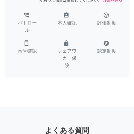
ーがあった場合は通報してください。
詳細を見る
perm_phone_msg
assignment_ind
tag_faces
パトロー
本人確認
評価制度
ル
smartphone
lock
stars
番号確認
シェアワ
認定制度
ーカー保
険
よくある質問