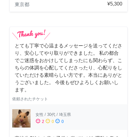
¥5,300
東京都
とても丁寧で心温まるメッセージを送ってくださ
り、安心してやり取りができました。 私の都合
でご迷惑をおかけしてしまったにも関わらず、こ
ちらの体調を心配してくださったり、心配りをし
ていただける素晴らしい方です。本当にありがと
うございました。 今後もぜひよろしくお願いし
ます。
依頼されたチケット
女性
/
30代
/
埼玉県
sentiment_satisfied
sentiment_neutral
sentiment_dissatisfied
2
0
0