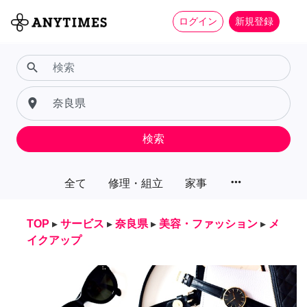
ログイン
新規登録
search
place
検索
more_horiz
全て
修理・組立
家事
TOP
▸
サービス
▸
奈良県
▸
美容・ファッション
▸
メ
イクアップ