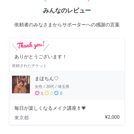
みんなのレビュー
依頼者のみなさまからサポーターへの感謝の言葉
ありがとうございます！
依頼されたチケット
まほちん♡
女性
/
20代
/
埼玉県
sentiment_satisfied
sentiment_neutral
sentiment_dissatisfied
1
0
0
毎日が楽しくなるメイク講座💄💗
¥2,000
東京都