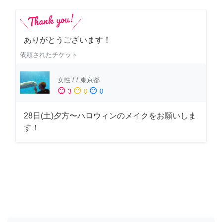
ありがとうございます！
依頼されたチケット
女性
/
/
東京都
sentiment_satisfied
sentiment_neutral
sentiment_dissatisfied
3
0
0
28日(土)夕方〜ハロウィンのメイクをお願いしま
す！