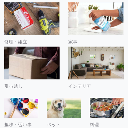
修理・組立
家事
引っ越し
インテリア
趣味・習い事
ペット
料理