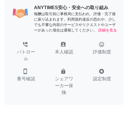
ANYTIMES安心・安全への取り組み
報酬は取引前に事務局に支払われ、評価・完了後
に振り込まれます。利用規約違反の恐れや、少し
でも不審な内容のサービスやリクエストやユーザ
ーがあった場合は通報してください。
詳細を見る
perm_phone_msg
assignment_ind
tag_faces
パトロー
本人確認
評価制度
ル
smartphone
lock
stars
番号確認
シェアワ
認定制度
ーカー保
険