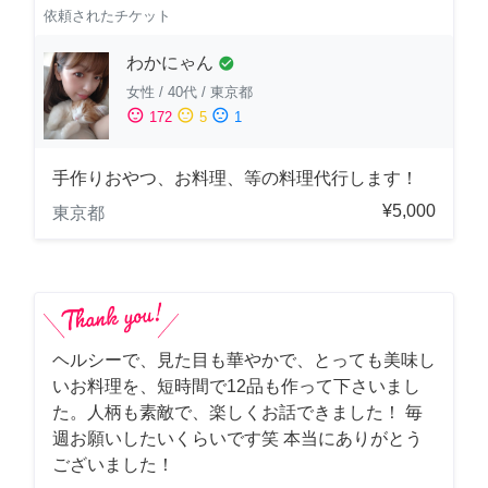
依頼されたチケット
わかにゃん
check_circle
女性
/
40代
/
東京都
sentiment_satisfied
sentiment_neutral
sentiment_dissatisfied
172
5
1
手作りおやつ、お料理、等の料理代行します！
¥5,000
東京都
ヘルシーで、見た目も華やかで、とっても美味し
いお料理を、短時間で12品も作って下さいまし
た。人柄も素敵で、楽しくお話できました！ 毎
週お願いしたいくらいです笑 本当にありがとう
ございました！