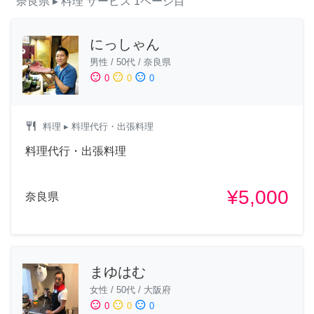
奈良県
▸ 料理
サービス
1ページ目
にっしゃん
男性
/
50代
/
奈良県
sentiment_satisfied
sentiment_neutral
sentiment_dissatisfied
0
0
0
restaurant
料理
▸ 料理代行・出張料理
料理代行・出張料理
¥5,000
奈良県
まゆはむ
女性
/
50代
/
大阪府
sentiment_satisfied
sentiment_neutral
sentiment_dissatisfied
0
0
0