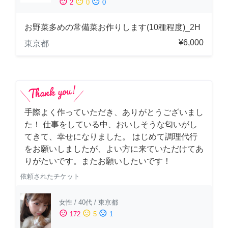
sentiment_satisfied
sentiment_neutral
sentiment_dissatisfied
2
0
0
お野菜多めの常備菜お作りします(10種程度)_2H
¥6,000
東京都
手際よく作っていただき、ありがとうございまし
た！ 仕事をしている中、おいしそうな匂いがし
てきて、幸せになりました。 はじめて調理代行
をお願いしましたが、よい方に来ていただけてあ
りがたいです。またお願いしたいです！
依頼されたチケット
女性
/
40代
/
東京都
sentiment_satisfied
sentiment_neutral
sentiment_dissatisfied
172
5
1