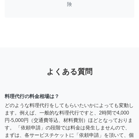
険
よくある質問
料理代行の料金相場は？
どのような料理代行をしてもらいたいかによっても変動し
ます。例えば、一般的な料理代行ですと、2時間で4,000
円-5,000円（交通費等込、材料費別）ほどとなっておりま
す。 「依頼申請」の段階では料金は発生しませんので、
まずは、各サービスチケットに「依頼申請」を頂いて、個