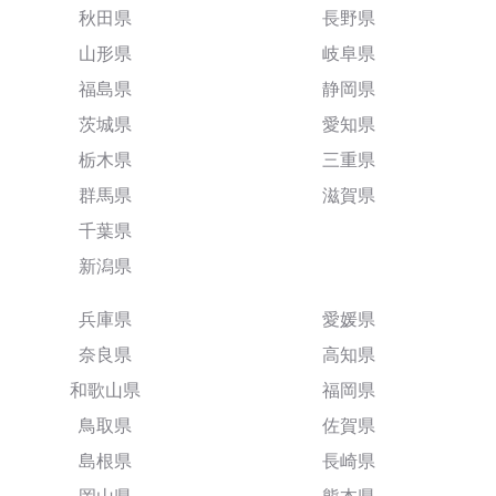
秋田県
長野県
山形県
岐阜県
福島県
静岡県
茨城県
愛知県
栃木県
三重県
群馬県
滋賀県
千葉県
新潟県
兵庫県
愛媛県
奈良県
高知県
和歌山県
福岡県
鳥取県
佐賀県
島根県
長崎県