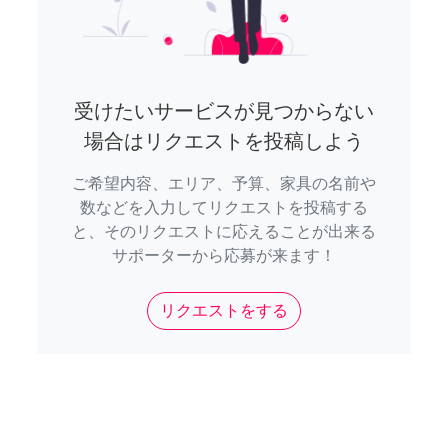
受けたいサービスが見つからない
場合はリクエストを投稿しよう
ご希望内容、エリア、予算、家具の名前や
数などを入力してリクエストを投稿する
と、そのリクエストに応えることが出来る
サポーターから応募が来ます！
リクエストをする