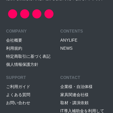
COMPANY
CONTENTS
会社概要
ANYLIFE
利用規約
NEWS
特定商取引に基づく表記
個人情報保護方針
SUPPORT
CONTACT
ご利用ガイド
企業様・自治体様
よくある質問
家具関連会社様
お問い合わせ
取材・講演依頼
IT導入補助金を利用して