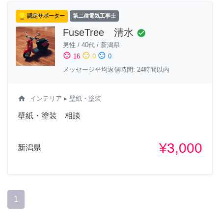
認定サポーター
第二種電気工事士
FuseTree 清水
check_circle
男性
/
40代
/
新潟県
sentiment_satisfied
sentiment_neutral
sentiment_dissatisfied
16
0
0
メッセージ平均返信時間: 24時間以内
home
インテリア
▸ 壁紙・塗装
壁紙・塗装 相談
¥3,000
新潟県
1