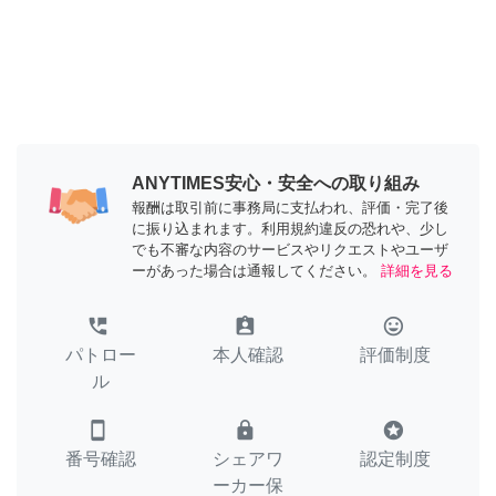
ANYTIMES安心・安全への取り組み
報酬は取引前に事務局に支払われ、評価・完了後
に振り込まれます。利用規約違反の恐れや、少し
でも不審な内容のサービスやリクエストやユーザ
ーがあった場合は通報してください。
詳細を見る
perm_phone_msg
assignment_ind
tag_faces
パトロー
本人確認
評価制度
ル
smartphone
lock
stars
番号確認
シェアワ
認定制度
ーカー保