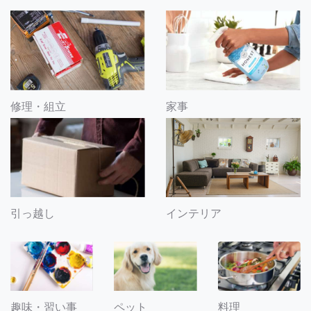
修理・組立
家事
引っ越し
インテリア
趣味・習い事
ペット
料理