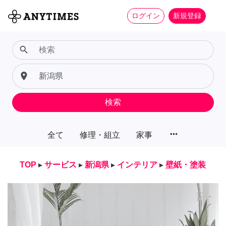
ログイン
新規登録
search
place
検索
more_horiz
全て
修理・組立
家事
TOP
▸
サービス
▸
新潟県
▸
インテリア
▸
壁紙・塗装