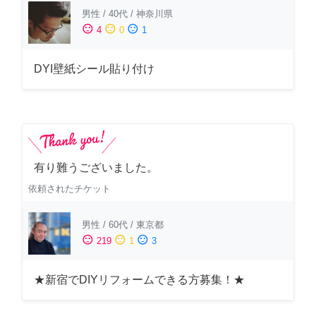
男性
/
40代
/
神奈川県
sentiment_satisfied
sentiment_neutral
sentiment_dissatisfied
4
0
1
DYI壁紙シール貼り付け
有り難うございました。
依頼されたチケット
男性
/
60代
/
東京都
sentiment_satisfied
sentiment_neutral
sentiment_dissatisfied
219
1
3
★新宿でDIYリフォームできる方募集！★