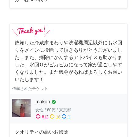
依頼した冷蔵庫まわりや洗濯機周辺以外にも水回
りをメインに掃除して頂きありがとうございまし
た！また、掃除にかんするアドバイスも助かりま
した。水回りがピカピカになって家が過ごしやす
くなりました。また機会があればよろしくお願い
いたします！
依頼されたチケット
makon
check_circle
女性
/
60代
/
東京都
sentiment_satisfied
sentiment_neutral
sentiment_dissatisfied
812
16
1
クオリティの高いお掃除