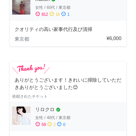
女性
/
60代
/
東京都
sentiment_satisfied
sentiment_neutral
sentiment_dissatisfied
812
16
1
クオリティの高い家事代行及び清掃
¥6,000
東京都
ありがとうございます！きれいに掃除していただ
きありがとうございました😊
依頼されたチケット
リロクロ
check_circle
女性
/
40代
/
東京都
sentiment_satisfied
sentiment_neutral
sentiment_dissatisfied
59
2
0