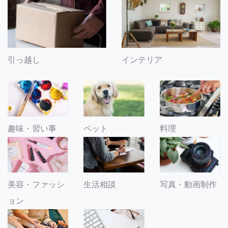
引っ越し
インテリア
趣味・習い事
ペット
料理
美容・ファッシ
生活相談
写真・動画制作
ョン