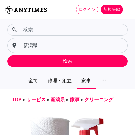
ログイン
新規登録
search
place
検索
more_horiz
全て
修理・組立
家事
TOP
▸
サービス
▸
新潟県
▸
家事
▸
クリーニング