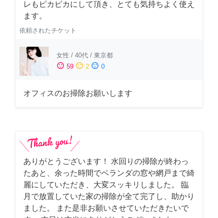
レもピカピカにして頂き、とても気持ちよく使え
ます。
依頼されたチケット
女性
/
40代
/
東京都
sentiment_satisfied
sentiment_neutral
sentiment_dissatisfied
59
2
0
オフィスのお掃除お願いします
ありがとうございます！ 水回りの掃除が終わっ
たあと、余った時間でベランダの窓や網戸まで綺
麗にしていただき、大変スッキリしました。 臨
月で放置していた家の掃除が全て完了し、助かり
ました。 また是非お願いさせていただきたいで