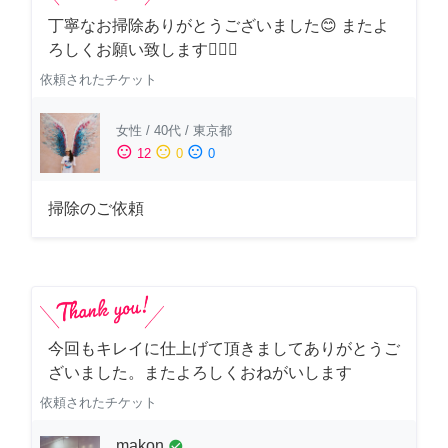
丁寧なお掃除ありがとうございました😊 またよ
ろしくお願い致します🙆‍♀️✨
依頼されたチケット
女性
/
40代
/
東京都
sentiment_satisfied
sentiment_neutral
sentiment_dissatisfied
12
0
0
掃除のご依頼
今回もキレイに仕上げて頂きましてありがとうご
ざいました。またよろしくおねがいします
依頼されたチケット
makon
check_circle