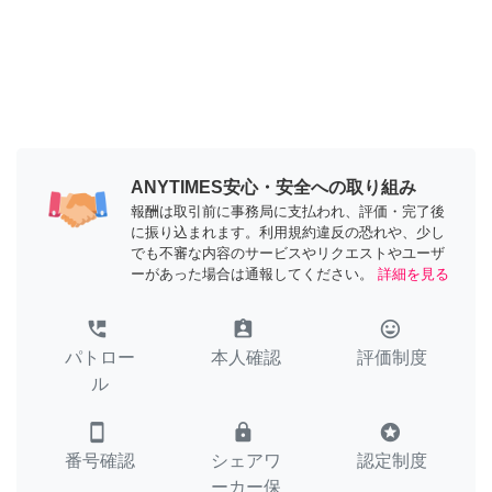
ANYTIMES安心・安全への取り組み
報酬は取引前に事務局に支払われ、評価・完了後
に振り込まれます。利用規約違反の恐れや、少し
でも不審な内容のサービスやリクエストやユーザ
ーがあった場合は通報してください。
詳細を見る
perm_phone_msg
assignment_ind
tag_faces
パトロー
本人確認
評価制度
ル
smartphone
lock
stars
番号確認
シェアワ
認定制度
ーカー保