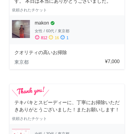
す。 本日は本当にありがとうございました。
依頼されたチケット
makon
check_circle
女性
/
60代
/
東京都
sentiment_satisfied
sentiment_neutral
sentiment_dissatisfied
812
16
1
クオリティの高いお掃除
¥7,000
東京都
テキパキとスピーディーに、丁寧にお掃除いただ
きありがとうございました！またお願いします！
依頼されたチケット
女性
/
30代
/
東京都