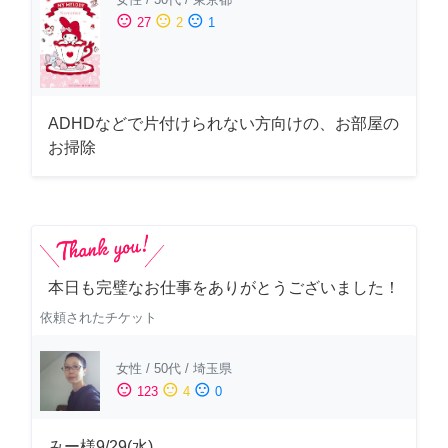
sentiment_satisfied
sentiment_neutral
sentiment_dissatisfied
27
2
1
ADHDなどで片付けられない方向けの、お部屋の
お掃除
本日も完璧なお仕事をありがとうございました！
依頼されたチケット
女性
/
50代
/
埼玉県
sentiment_satisfied
sentiment_neutral
sentiment_dissatisfied
123
4
0
みー様9/29(水)