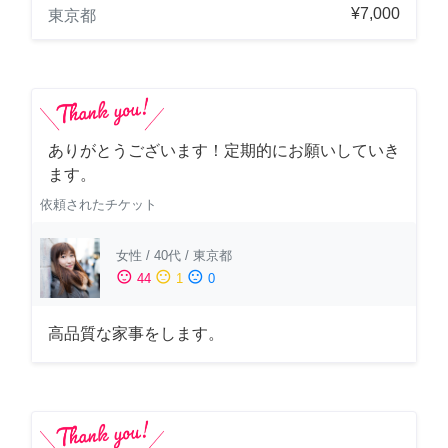
¥7,000
東京都
ありがとうございます！定期的にお願いしていき
ます。
依頼されたチケット
女性
/
40代
/
東京都
sentiment_satisfied
sentiment_neutral
sentiment_dissatisfied
44
1
0
高品質な家事をします。