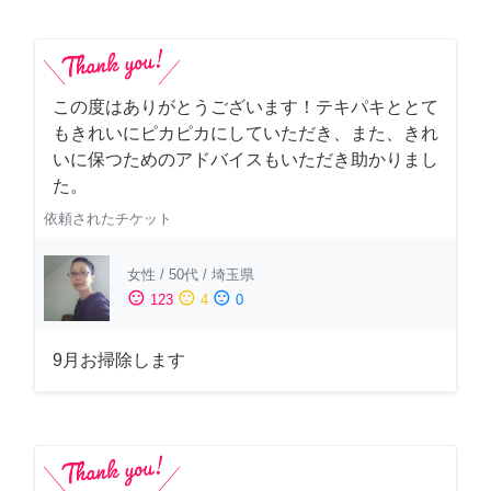
この度はありがとうございます！テキパキととて
もきれいにピカピカにしていただき、また、きれ
いに保つためのアドバイスもいただき助かりまし
た。
依頼されたチケット
女性
/
50代
/
埼玉県
sentiment_satisfied
sentiment_neutral
sentiment_dissatisfied
123
4
0
9月お掃除します