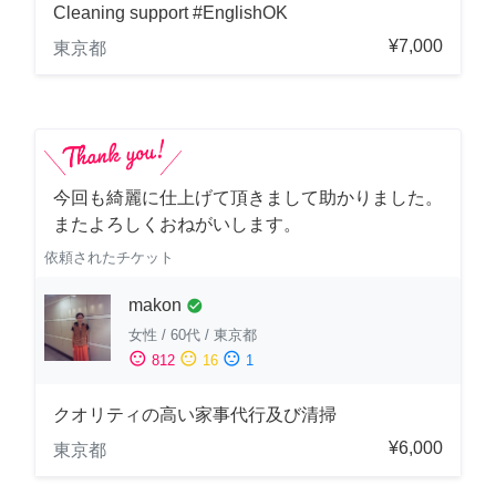
Cleaning support #EnglishOK
¥7,000
東京都
今回も綺麗に仕上げて頂きまして助かりました。
またよろしくおねがいします。
依頼されたチケット
makon
check_circle
女性
/
60代
/
東京都
sentiment_satisfied
sentiment_neutral
sentiment_dissatisfied
812
16
1
クオリティの高い家事代行及び清掃
¥6,000
東京都