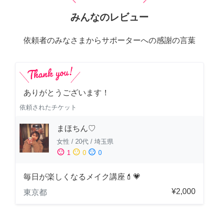
みんなのレビュー
依頼者のみなさまからサポーターへの感謝の言葉
ありがとうございます！
依頼されたチケット
まほちん♡
女性
/
20代
/
埼玉県
sentiment_satisfied
sentiment_neutral
sentiment_dissatisfied
1
0
0
毎日が楽しくなるメイク講座💄💗
¥2,000
東京都