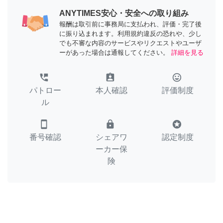
ANYTIMES安心・安全への取り組み
報酬は取引前に事務局に支払われ、評価・完了後
に振り込まれます。利用規約違反の恐れや、少し
でも不審な内容のサービスやリクエストやユーザ
ーがあった場合は通報してください。
詳細を見る
perm_phone_msg
assignment_ind
tag_faces
パトロー
本人確認
評価制度
ル
smartphone
lock
stars
番号確認
シェアワ
認定制度
ーカー保
険