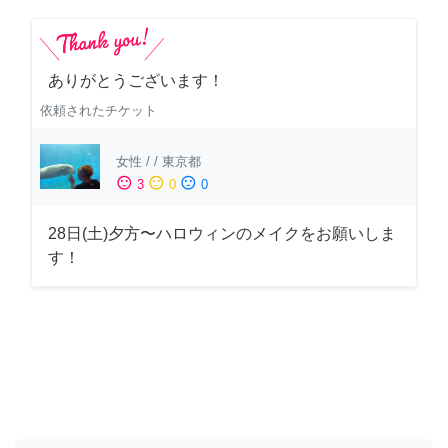
ありがとうございます！
依頼されたチケット
女性
/
/
東京都
sentiment_satisfied
sentiment_neutral
sentiment_dissatisfied
3
0
0
28日(土)夕方〜ハロウィンのメイクをお願いしま
す！