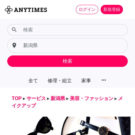
ログイン
新規登録
search
place
検索
more_horiz
全て
修理・組立
家事
TOP
▸
サービス
▸
新潟県
▸
美容・ファッション
▸
メ
イクアップ