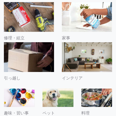
修理・組立
家事
引っ越し
インテリア
趣味・習い事
ペット
料理