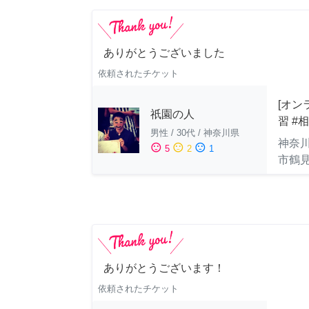
ありがとうございました
依頼されたチケット
[オン
祇園の人
習 #
男性
/
30代
/
神奈川県
神奈
sentiment_satisfied
sentiment_neutral
sentiment_dissatisfied
5
2
1
市鶴
ありがとうございます！
依頼されたチケット