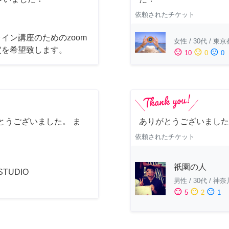
依頼されたチケット
イン講座のためのzoom
女性
/
30代
/
東京
定を希望致します。
sentiment_satisfied
sentiment_neutral
sentiment_dissatisfied
10
0
0
とうございました。 ま
ありがとうございました
依頼されたチケット
祇園の人
 STUDIO
男性
/
30代
/
神奈
sentiment_satisfied
sentiment_neutral
sentiment_dissatisfied
5
2
1