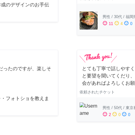
作成のデザインのお手伝
男性
/
30代
/
福岡
sentiment_satisfied
sentiment_neutral
sentiment_dissatisfied
11
4
0
だったのですが、楽しそ
とても丁寧で話しやすく
と要望を聞いてくだり、
会があればよろしくお願
依頼されたチケット
レ・フォトショを教えま
男性
/
50代
/
東京
sentiment_satisfied
sentiment_neutral
sentiment_dissatisfied
2
0
0