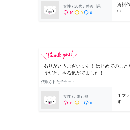
資料
女性
/
20代
/
神奈川県
い
sentiment_satisfied
sentiment_neutral
sentiment_dissatisfied
10
0
0
ありがとうございます！ はじめてのこと
うだと、やる気がでました！
依頼されたチケット
イラ
女性
/
/
東京都
す
sentiment_satisfied
sentiment_neutral
sentiment_dissatisfied
15
1
0