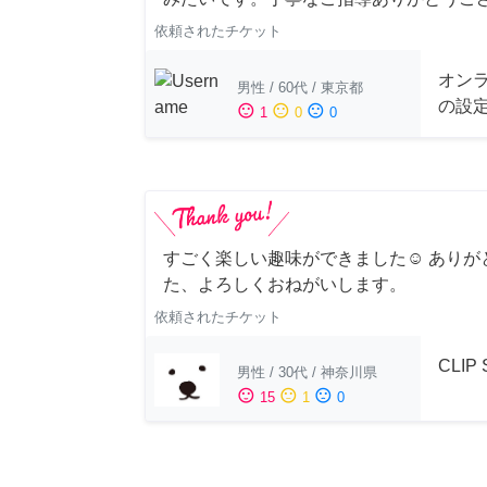
依頼されたチケット
オンラ
男性
/
60代
/
東京都
の設
sentiment_satisfied
sentiment_neutral
sentiment_dissatisfied
1
0
0
すごく楽しい趣味ができました☺︎ ありが
た、よろしくおねがいします。
依頼されたチケット
CLIP
男性
/
30代
/
神奈川県
sentiment_satisfied
sentiment_neutral
sentiment_dissatisfied
15
1
0