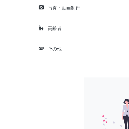
camera_alt
写真・動画制作
escalator_warning
高齢者
attachment
その他