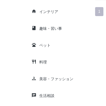
home
1
インテリア
class
趣味・習い事
pets
ペット
restaurant
料理
checkroom
美容・ファッション
chat
生活相談