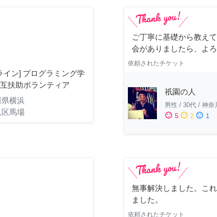
ご丁寧に基礎から教えて
会がありましたら、よろ
依頼されたチケット
ライン] プログラミング学
相互扶助ボランティア
祇園の人
川県横浜
男性
/
30代
/
神奈
見区馬場
sentiment_satisfied
sentiment_neutral
sentiment_dissatisfied
5
2
1
無事解決しました。これ
ました。
依頼されたチケット