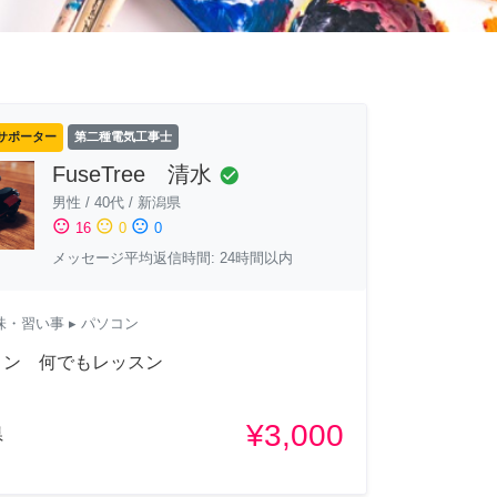
サポーター
第二種電気工事士
FuseTree 清水
check_circle
男性
/
40代
/
新潟県
sentiment_satisfied
sentiment_neutral
sentiment_dissatisfied
16
0
0
メッセージ平均返信時間: 24時間以内
味・習い事
▸ パソコン
コン 何でもレッスン
¥3,000
県