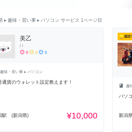
県
▸ 趣味・習い事
▸ パソコン
サービス
1ページ目
認定
美乙
/
/
sentiment_satisfied
sentiment_neutral
sentiment_dissatisfied
0
0
0
趣味・習い事
▸ パソコン
号通貨のウォレット設定教えます！
class
趣
パソ
¥10,000
潟駅 (新潟県)
新潟