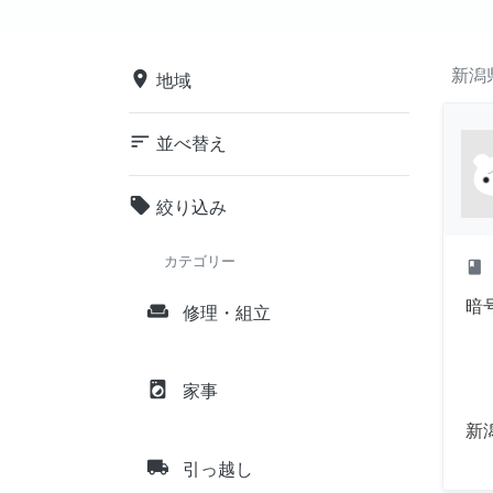
新潟
place
地域
sort
並べ替え
local_offer
絞り込み
カテゴリー
class
暗
weekend
修理・組立
local_laundry_service
家事
新
local_shipping
引っ越し