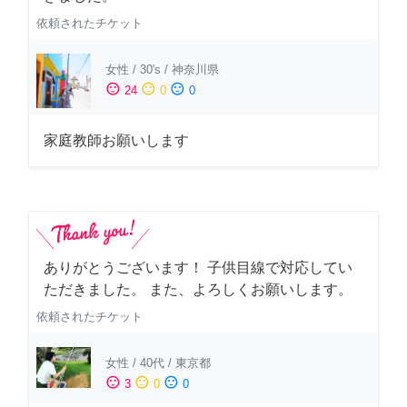
依頼されたチケット
女性
/
30's
/
神奈川県
sentiment_satisfied
sentiment_neutral
sentiment_dissatisfied
24
0
0
家庭教師お願いします
ありがとうございます！ 子供目線で対応してい
ただきました。 また、よろしくお願いします。
依頼されたチケット
女性
/
40代
/
東京都
sentiment_satisfied
sentiment_neutral
sentiment_dissatisfied
3
0
0