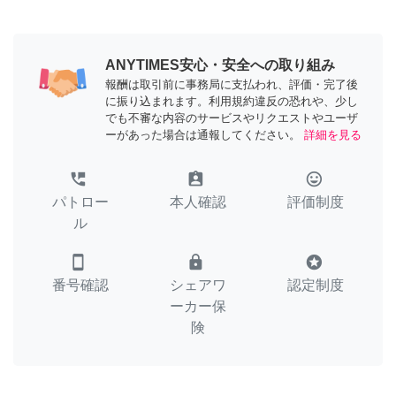
ANYTIMES安心・安全への取り組み
報酬は取引前に事務局に支払われ、評価・完了後
に振り込まれます。利用規約違反の恐れや、少し
でも不審な内容のサービスやリクエストやユーザ
ーがあった場合は通報してください。
詳細を見る
perm_phone_msg
assignment_ind
tag_faces
パトロー
本人確認
評価制度
ル
smartphone
lock
stars
番号確認
シェアワ
認定制度
ーカー保
険