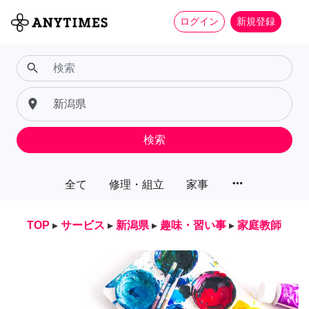
ログイン
新規登録
search
place
検索
more_horiz
全て
修理・組立
家事
TOP
▸
サービス
▸
新潟県
▸
趣味・習い事
▸
家庭教師