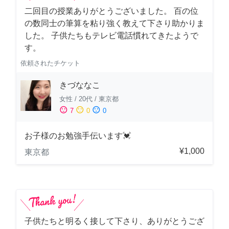
二回目の授業ありがとうございました。 百の位
の数同士の筆算を粘り強く教えて下さり助かりま
した。 子供たちもテレビ電話慣れてきたようで
す。
依頼されたチケット
きづななこ
女性
/
20代
/
東京都
sentiment_satisfied
sentiment_neutral
sentiment_dissatisfied
7
0
0
お子様のお勉強手伝います💓
¥1,000
東京都
子供たちと明るく接して下さり、ありがとうござ