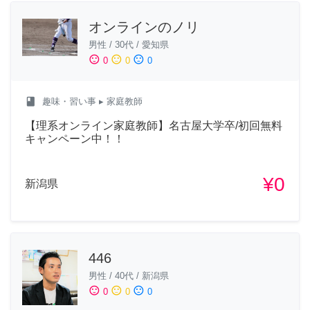
オンラインのノリ
男性
/
30代
/
愛知県
sentiment_satisfied
sentiment_neutral
sentiment_dissatisfied
0
0
0
class
趣味・習い事
▸ 家庭教師
【理系オンライン家庭教師】名古屋大学卒/初回無料
キャンペーン中！！
¥0
新潟県
446
男性
/
40代
/
新潟県
sentiment_satisfied
sentiment_neutral
sentiment_dissatisfied
0
0
0