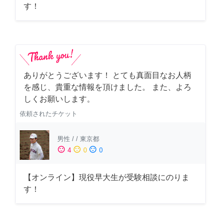
す！
ありがとうございます！ とても真面目なお人柄
を感じ、貴重な情報を頂けました。 また、よろ
しくお願いします。
依頼されたチケット
男性
/
/
東京都
sentiment_satisfied
sentiment_neutral
sentiment_dissatisfied
4
0
0
【オンライン】現役早大生が受験相談にのりま
す！