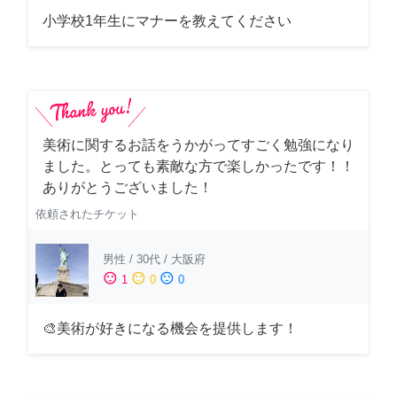
小学校1年生にマナーを教えてください
美術に関するお話をうかがってすごく勉強になり
ました。とっても素敵な方で楽しかったです！！
ありがとうございました！
依頼されたチケット
男性
/
30代
/
大阪府
sentiment_satisfied
sentiment_neutral
sentiment_dissatisfied
1
0
0
🎨美術が好きになる機会を提供します！