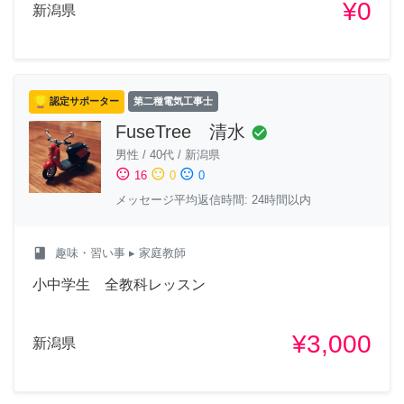
¥0
新潟県
認定サポーター
第二種電気工事士
FuseTree 清水
check_circle
男性
/
40代
/
新潟県
sentiment_satisfied
sentiment_neutral
sentiment_dissatisfied
16
0
0
メッセージ平均返信時間: 24時間以内
class
趣味・習い事
▸ 家庭教師
小中学生 全教科レッスン
¥3,000
新潟県