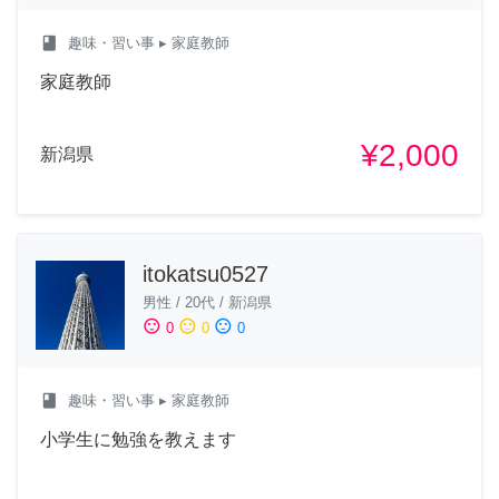
class
趣味・習い事
▸ 家庭教師
家庭教師
¥2,000
新潟県
itokatsu0527
男性
/
20代
/
新潟県
sentiment_satisfied
sentiment_neutral
sentiment_dissatisfied
0
0
0
class
趣味・習い事
▸ 家庭教師
小学生に勉強を教えます