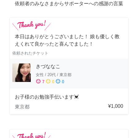
依頼者のみなさまからサポーターへの感謝の言葉
本日はありがとうございました！ 娘も優しく教
えくれて良かったと喜んでました！
依頼されたチケット
きづななこ
女性
/
20代
/
東京都
sentiment_satisfied
sentiment_neutral
sentiment_dissatisfied
7
0
0
お子様のお勉強手伝います💓
¥1,000
東京都