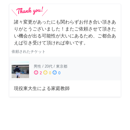
諸々変更があったにも関わらずお付き合い頂きあ
りがとうございました！またご依頼させて頂きた
い機会が出る可能性が大いにあるため、ご都合あ
えば引き受けて頂ければ幸いです。
依頼されたチケット
男性
/
20代
/
東京都
sentiment_satisfied
sentiment_neutral
sentiment_dissatisfied
2
0
0
現役東大生による家庭教師