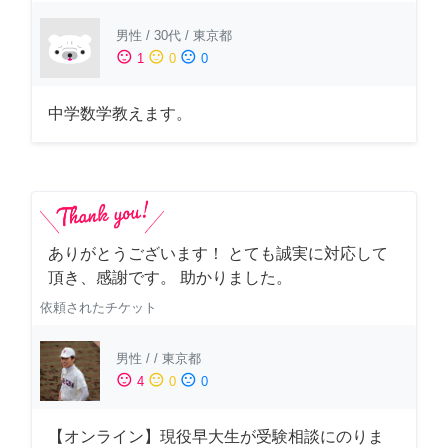
男性
/
30代
/
東京都
sentiment_satisfied
sentiment_neutral
sentiment_dissatisfied
1
0
0
中学数学教えます。
ありがとうございます！ とても誠実に対応して
頂き、感謝です。 助かりました。
依頼されたチケット
男性
/
/
東京都
sentiment_satisfied
sentiment_neutral
sentiment_dissatisfied
4
0
0
【オンライン】現役早大生が受験相談にのりま