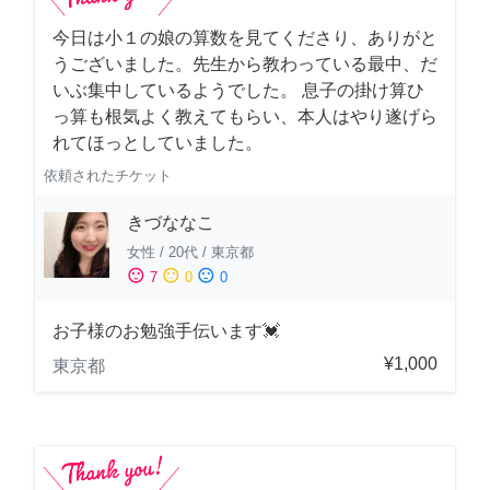
今日は小１の娘の算数を見てくださり、ありがと
うございました。先生から教わっている最中、だ
いぶ集中しているようでした。 息子の掛け算ひ
っ算も根気よく教えてもらい、本人はやり遂げら
れてほっとしていました。
依頼されたチケット
きづななこ
女性
/
20代
/
東京都
sentiment_satisfied
sentiment_neutral
sentiment_dissatisfied
7
0
0
お子様のお勉強手伝います💓
¥1,000
東京都