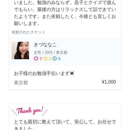
いました。勉強のみならず、息子とクイズで遊ん
でもらい、最後の方はリラックスして話できてい
たようです。また依頼したく、今後とも宜しくお
願いします。
依頼されたチケット
きづななこ
女性
/
20代
/
東京都
sentiment_satisfied
sentiment_neutral
sentiment_dissatisfied
7
0
0
お子様のお勉強手伝います💓
¥1,000
東京都
とても親切に教えて頂いて、安心して、お任せで
きました。