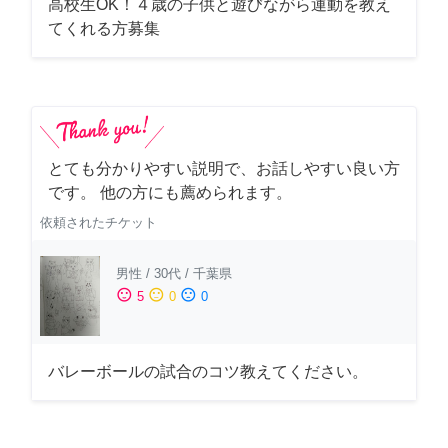
高校生OK！４歳の子供と遊びながら運動を教え
てくれる方募集
とても分かりやすい説明で、お話しやすい良い方
です。 他の方にも薦められます。
依頼されたチケット
男性
/
30代
/
千葉県
sentiment_satisfied
sentiment_neutral
sentiment_dissatisfied
5
0
0
バレーボールの試合のコツ教えてください。