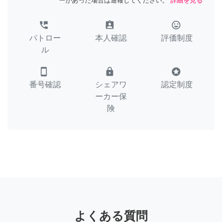
ーがあった場合は通報してください。
詳細を見る
perm_phone_msg
assignment_ind
tag_faces
パトロー
本人確認
評価制度
ル
smartphone
lock
stars
番号確認
シェアワ
認定制度
ーカー保
険
よくある質問