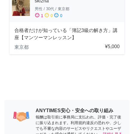
ski2na
男性
/
30代
/
東京都
sentiment_satisfied
sentiment_neutral
sentiment_dissatisfied
1
0
0
合格者だけが知っている「簿記3級の解き方」講
座【マンツーマンレッスン】
¥5,000
東京都
ANYTIMES安心・安全への取り組み
報酬は取引前に事務局に支払われ、評価・完了後
に振り込まれます。利用規約違反の恐れや、少し
でも不審な内容のサービスやリクエストやユーザ