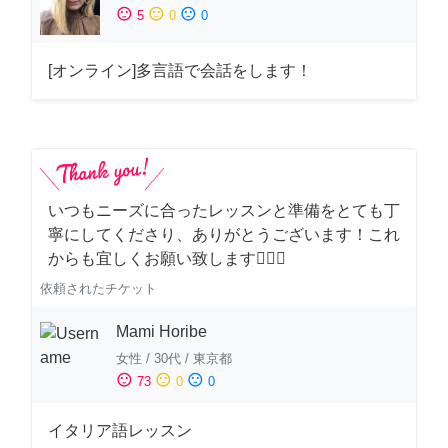
sentiment_satisfied
sentiment_neutral
sentiment_dissatisfied
5
0
0
[オンライン]多言語で会話をします！
いつもニーズに合ったレッスンと準備をとても丁
寧にしてくださり、ありがとうございます！これ
からも宜しくお願い致します🙇‍♀️✨
依頼されたチケット
Mami Horibe
女性
/
30代
/
東京都
sentiment_satisfied
sentiment_neutral
sentiment_dissatisfied
73
0
0
イタリア語レッスン