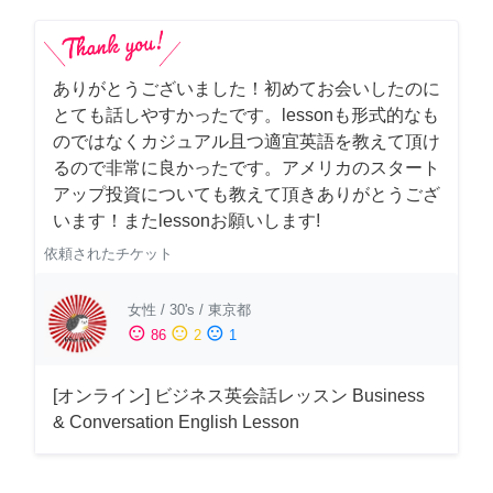
ありがとうございました！初めてお会いしたのに
とても話しやすかったです。lessonも形式的なも
のではなくカジュアル且つ適宜英語を教えて頂け
るので非常に良かったです。アメリカのスタート
アップ投資についても教えて頂きありがとうござ
います！またlessonお願いします!
依頼されたチケット
女性
/
30's
/
東京都
sentiment_satisfied
sentiment_neutral
sentiment_dissatisfied
86
2
1
[オンライン] ビジネス英会話レッスン Business
& Conversation English Lesson