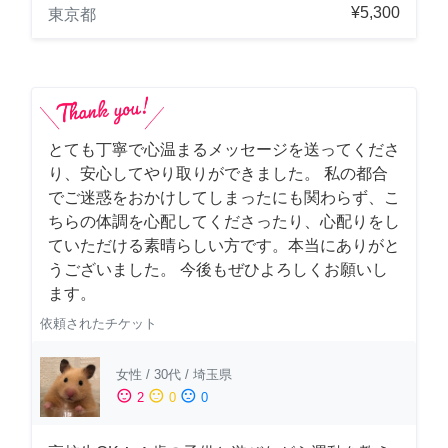
¥5,300
東京都
とても丁寧で心温まるメッセージを送ってくださ
り、安心してやり取りができました。 私の都合
でご迷惑をおかけしてしまったにも関わらず、こ
ちらの体調を心配してくださったり、心配りをし
ていただける素晴らしい方です。本当にありがと
うございました。 今後もぜひよろしくお願いし
ます。
依頼されたチケット
女性
/
30代
/
埼玉県
sentiment_satisfied
sentiment_neutral
sentiment_dissatisfied
2
0
0