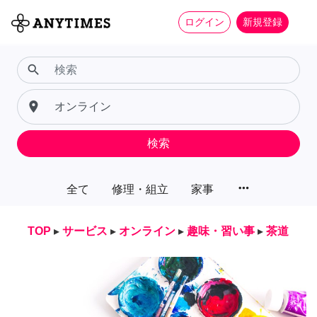
ログイン
新規登録
search
place
検索
more_horiz
全て
修理・組立
家事
TOP
▸
サービス
▸
オンライン
▸
趣味・習い事
▸
茶道