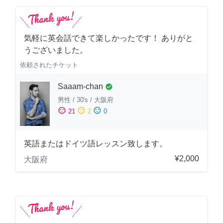
気軽に英会話できて楽しかったです！ ありがと
うございました。
依頼されたチケット
Saaam-chan
check_circle
男性
/
30's
/
大阪府
sentiment_satisfied
sentiment_neutral
sentiment_dissatisfied
21
2
0
英語またはドイツ語レッスン致します。
¥2,000
大阪府