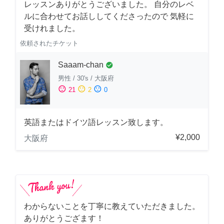
レッスンありがとうございました。 自分のレベ
ルに合わせてお話ししてくださったので 気軽に
受けれました。
依頼されたチケット
Saaam-chan
check_circle
男性
/
30's
/
大阪府
sentiment_satisfied
sentiment_neutral
sentiment_dissatisfied
21
2
0
英語またはドイツ語レッスン致します。
¥2,000
大阪府
わからないことを丁寧に教えていただきました。
ありがとうござます！