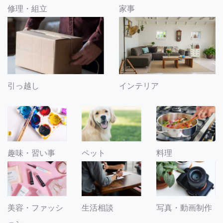
修理・組立
家事
引っ越し
インテリア
趣味・習い事
ペット
料理
美容・ファッシ
生活相談
写真・動画制作