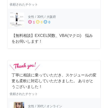
依頼されたチケット
女性
/
30代
/
大阪府
sentiment_satisfied
sentiment_neutral
sentiment_dissatisfied
1
0
0
【無料相談】EXCEL関数、VBA(マクロ) 悩み
をお伺いします！
丁寧に相談に乗っていただき、スケジュールの変
更も柔軟に対応していただきました。 ありがと
うございました！
依頼されたチケット
女性
/
30代
/
オンライン