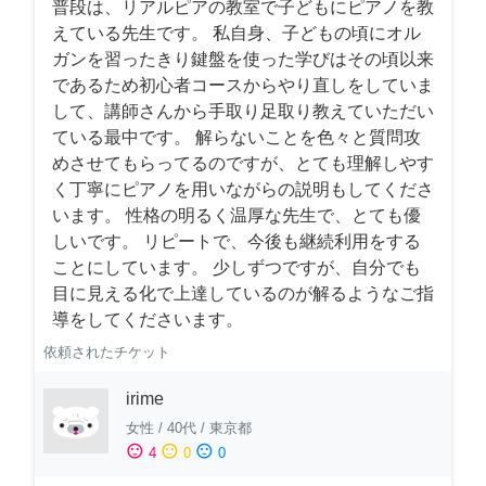
普段は、リアルピアの教室で子どもにピアノを教
えている先生です。 私自身、子どもの頃にオル
ガンを習ったきり鍵盤を使った学びはその頃以来
であるため初心者コースからやり直しをしていま
して、講師さんから手取り足取り教えていただい
ている最中です。 解らないことを色々と質問攻
めさせてもらってるのですが、とても理解しやす
く丁寧にピアノを用いながらの説明もしてくださ
います。 性格の明るく温厚な先生で、とても優
しいです。 リピートで、今後も継続利用をする
ことにしています。 少しずつですが、自分でも
目に見える化で上達しているのが解るようなご指
導をしてくださいます。
依頼されたチケット
irime
女性
/
40代
/
東京都
sentiment_satisfied
sentiment_neutral
sentiment_dissatisfied
4
0
0