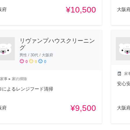
¥10,500
阪府
大阪
リヴァンプハウスクリーニン
グ
男性
/
30代
/
大阪府
sentiment_satisfied
sentiment_neutral
sentiment_dissatisfied
0
0
0
local_laundry_service
家
家事
▸ 家の掃除
安心
ロによるレンジフード清掃
¥9,500
阪府
大阪