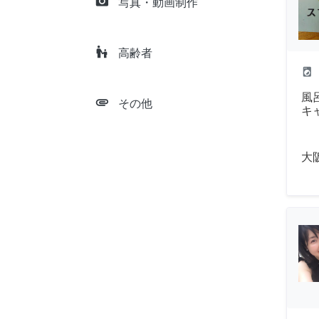
camera_alt
写真・動画制作
escalator_warning
高齢者
local_laundry_service
風
attachment
その他
キ
大