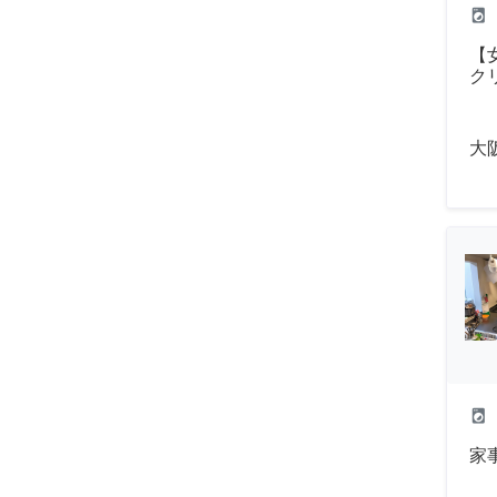
local_laundry_service
【
ク
大
local_laundry_service
家