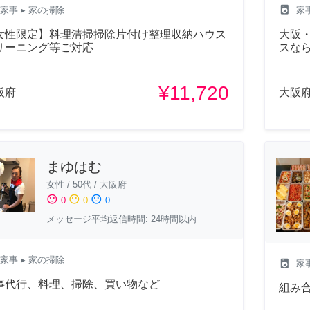
local_laundry_service
家事
▸ 家の掃除
家
女性限定】料理清掃掃除片付け整理収納ハウス
大阪
リーニング等ご対応
スな
¥11,720
阪府
大阪
まゆはむ
女性
/
50代
/
大阪府
sentiment_satisfied
sentiment_neutral
sentiment_dissatisfied
0
0
0
メッセージ平均返信時間: 24時間以内
家事
▸ 家の掃除
local_laundry_service
家
事代行、料理、掃除、買い物など
組み合