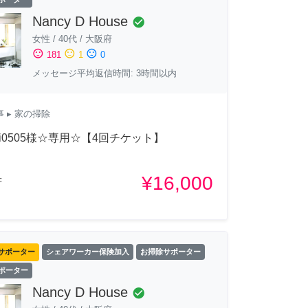
Nancy D House
check_circle
女性
/
40代
/
大阪府
sentiment_satisfied
sentiment_neutral
sentiment_dissatisfied
181
1
0
メッセージ平均返信時間: 3時間以内
事
▸ 家の掃除
aii0505様☆専用☆【4回チケット】
¥16,000
府
サポーター
シェアワーカー保険加入
お掃除サポーター
サポーター
Nancy D House
check_circle