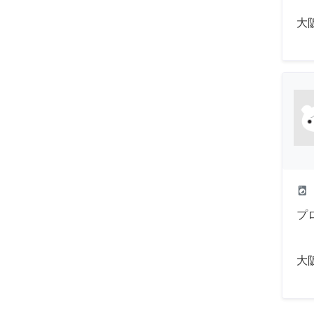
大
local_laundry_service
プ
大