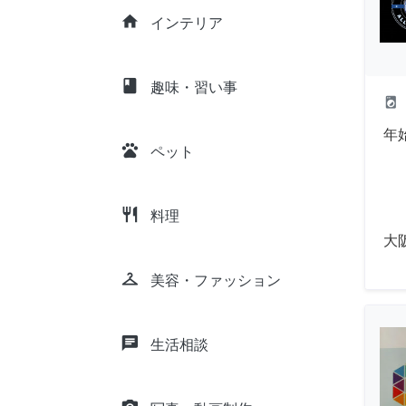
home
インテリア
class
趣味・習い事
local_laundry_service
年
pets
ペット
restaurant
料理
大
checkroom
美容・ファッション
chat
生活相談