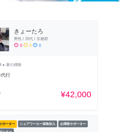
きょーたろ
男性
/
20代
/
京都府
sentiment_satisfied
sentiment_neutral
sentiment_dissatisfied
0
0
0
事
▸ 家の掃除
除代行
¥42,000
府
サポーター
シェアワーカー保険加入
お掃除サポーター
サポーター