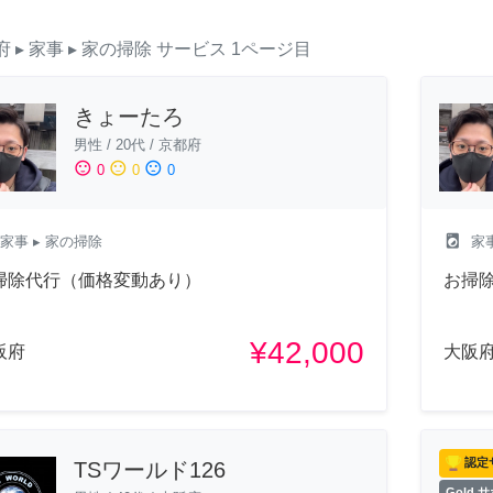
府
▸ 家事
▸ 家の掃除
サービス
1ページ目
きょーたろ
男性
/
20代
/
京都府
sentiment_satisfied
sentiment_neutral
sentiment_dissatisfied
0
0
0
local_laundry_service
家事
▸ 家の掃除
家
掃除代行（価格変動あり）
お掃
¥42,000
阪府
大阪
認定
TSワールド126
Gold 