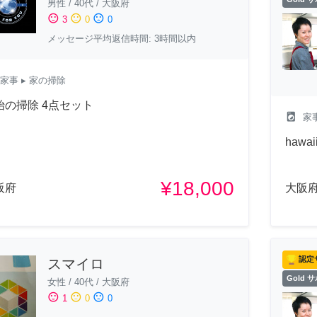
男性
/
40代
/
大阪府
sentiment_satisfied
sentiment_neutral
sentiment_dissatisfied
3
0
0
メッセージ平均返信時間: 3時間以内
家事
▸ 家の掃除
始の掃除 4点セット
local_laundry_service
家
haw
¥18,000
阪府
大阪
認定
スマイロ
Gold 
女性
/
40代
/
大阪府
sentiment_satisfied
sentiment_neutral
sentiment_dissatisfied
1
0
0