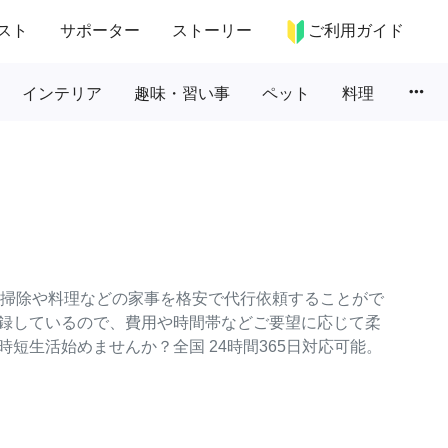
スト
サポーター
ストーリー
ご利用ガイド
more_horiz
インテリア
趣味・習い事
ペット
料理
常の掃除や料理などの家事を格安で代行依頼することがで
録しているので、費用や時間帯などご要望に応じて柔
短生活始めませんか？全国 24時間365日対応可能。