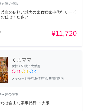
事
▸ 家の掃除
・兵庫の信頼と誠実の家政婦家事代行サービ
らお任せください
¥11,720
府
くまママ
女性
/
50代
/
大阪府
sentiment_satisfied
sentiment_neutral
sentiment_dissatisfied
17
1
0
メッセージ平均返信時間: 8時間以内
事
▸ 家の掃除
わせ自由な家事代行 in 大阪