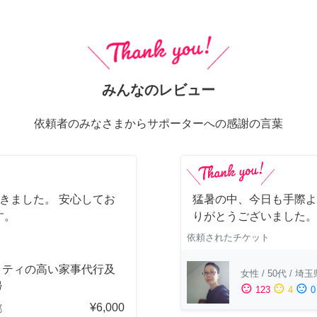
みんなのレビュー
依頼者のみなさまからサポーターへの感謝の言葉
きました。 安心してお
猛暑の中、今日も手際よ
す。
りがとうございました。
依頼されたチケット
リティの高い家事代行及
女性
/
50代
/
埼玉
掃
sentiment_satisfied
sentiment_neutral
sentiment_dissatisfied
123
4
0
¥6,000
都