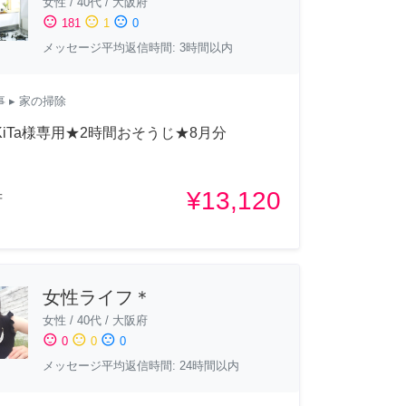
女性
/
40代
/
大阪府
sentiment_satisfied
sentiment_neutral
sentiment_dissatisfied
181
1
0
メッセージ平均返信時間: 3時間以内
事
▸ 家の掃除
aKiTa様専用★2時間おそうじ★8月分
¥13,120
府
女性ライフ＊
女性
/
40代
/
大阪府
sentiment_satisfied
sentiment_neutral
sentiment_dissatisfied
0
0
0
メッセージ平均返信時間: 24時間以内