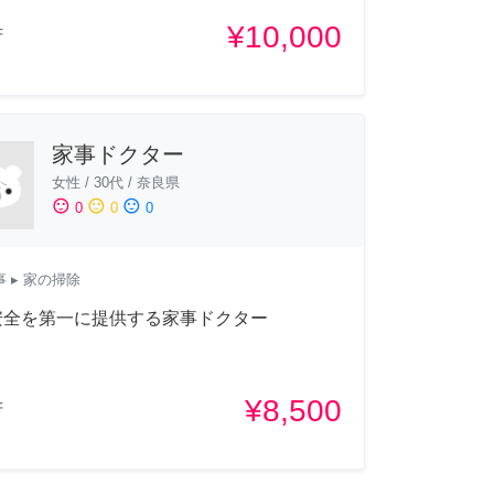
¥10,000
府
家事ドクター
女性
/
30代
/
奈良県
sentiment_satisfied
sentiment_neutral
sentiment_dissatisfied
0
0
0
事
▸ 家の掃除
安全を第一に提供する家事ドクター
¥8,500
府