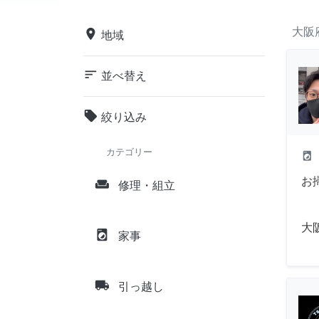
大阪
place
地域
sort
並べ替え
local_offer
絞り込み
カテゴリー
local_laundry_service
お
weekend
修理・組立
大
local_laundry_service
家事
local_shipping
引っ越し