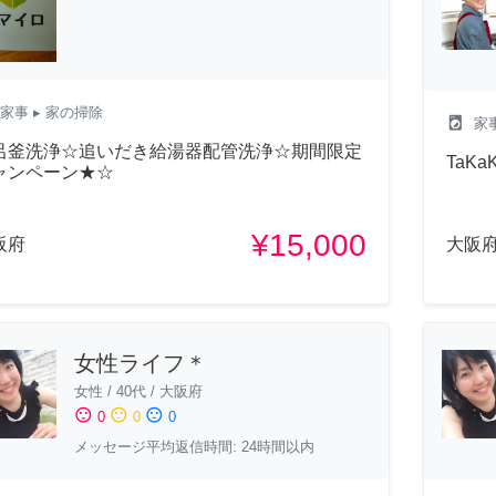
家事
▸ 家の掃除
local_laundry_service
家
呂釜洗浄☆追いだき給湯器配管洗浄☆期間限定
TaK
ャンペーン★☆
¥15,000
阪府
大阪
女性ライフ＊
女性
/
40代
/
大阪府
sentiment_satisfied
sentiment_neutral
sentiment_dissatisfied
0
0
0
メッセージ平均返信時間: 24時間以内