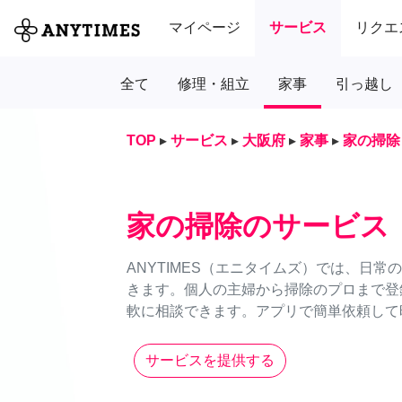
マイページ
サービス
リクエ
全て
修理・組立
家事
引っ越し
TOP
▸
サービス
▸
大阪府
▸
家事
▸
家の掃除
家の掃除のサービス
ANYTIMES（エニタイムズ）では、日
きます。個人の主婦から掃除のプロまで登
軟に相談できます。アプリで簡単依頼して時
サービスを提供する