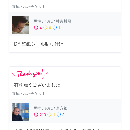
依頼されたチケット
男性
/
40代
/
神奈川県
sentiment_satisfied
sentiment_neutral
sentiment_dissatisfied
4
0
1
DYI壁紙シール貼り付け
有り難うございました。
依頼されたチケット
男性
/
60代
/
東京都
sentiment_satisfied
sentiment_neutral
sentiment_dissatisfied
219
1
3