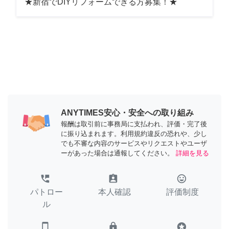
★新宿でDIYリフォームできる方募集！★
ANYTIMES安心・安全への取り組み
報酬は取引前に事務局に支払われ、評価・完了後
に振り込まれます。利用規約違反の恐れや、少し
でも不審な内容のサービスやリクエストやユーザ
ーがあった場合は通報してください。
詳細を見る
perm_phone_msg
assignment_ind
tag_faces
パトロー
本人確認
評価制度
ル
smartphone
lock
stars