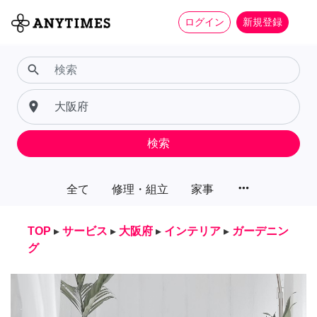
ログイン
新規登録
search
place
検索
more_horiz
全て
修理・組立
家事
TOP
▸
サービス
▸
大阪府
▸
インテリア
▸
ガーデニン
グ