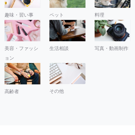
趣味・習い事
ペット
料理
美容・ファッシ
生活相談
写真・動画制作
ョン
その他
高齢者