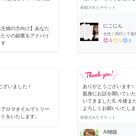
依頼されたチケット
にこにん
&主婦の方向け】あなた
女性
/
30代
/
千葉
ったりの副業をアドバイ
sentiment_satisfied
sentiment_neutral
sentiment_dissatisfied
5
0
0
ます
ございました！
ありがとうございます✨
親身にお話を聞いていた
いてきました💪 今後
よろしくお願いいたしま
をアロマオイルでトリー
ントをいたします。
依頼されたチケット
AI物販