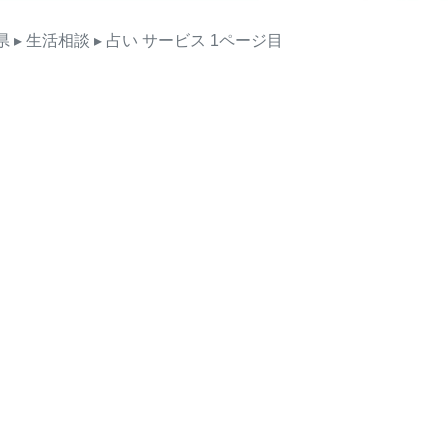
県
▸ 生活相談
▸ 占い
サービス
1ページ目