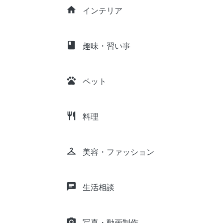
home
インテリア
class
趣味・習い事
pets
ペット
restaurant
料理
checkroom
美容・ファッション
chat
生活相談
camera_alt
写真・動画制作