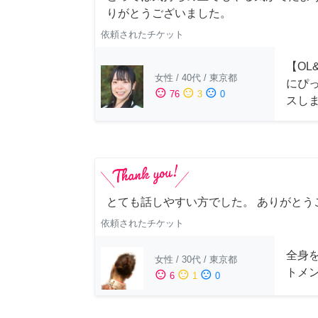
りがとうございました。
依頼されたチケット
【OL
女性
/
40代
/
東京都
にぴ
sentiment_satisfied
sentiment_neutral
sentiment_dissatisfied
76
3
0
スし
とても話しやすい方でした。 ありがとう
依頼されたチケット
全身
女性
/
30代
/
東京都
トメ
sentiment_satisfied
sentiment_neutral
sentiment_dissatisfied
6
1
0