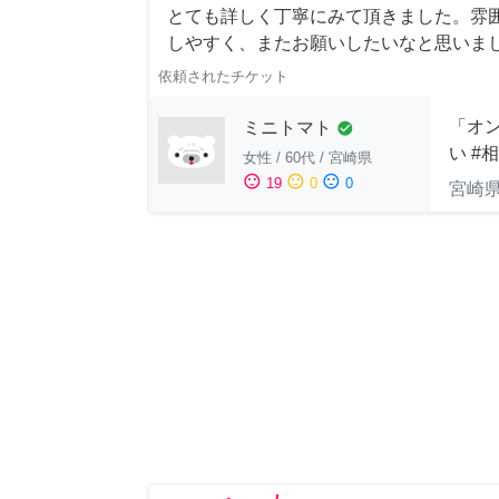
とても詳しく丁寧にみて頂きました。雰
しやすく、またお願いしたいなと思いま
依頼されたチケット
「オン
ミニトマト
check_circle
い #
女性
/
60代
/
宮崎県
sentiment_satisfied
sentiment_neutral
sentiment_dissatisfied
19
0
0
宮崎