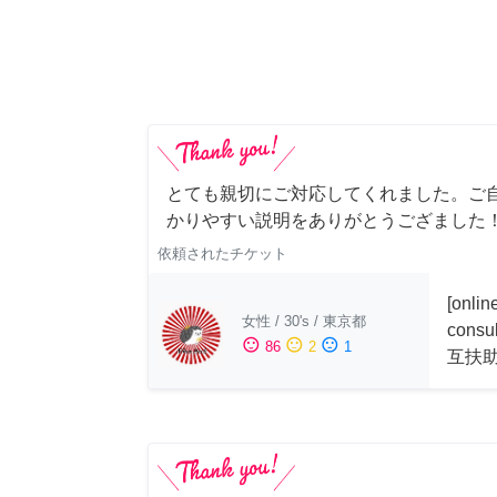
とても親切にご対応してくれました。ご
かりやすい説明をありがとうござました
依頼されたチケット
[onli
女性
/
30's
/
東京都
consu
sentiment_satisfied
sentiment_neutral
sentiment_dissatisfied
86
2
1
互扶