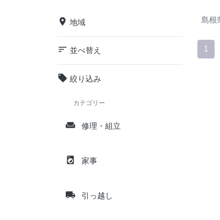
島根
place
地域
sort
1
並べ替え
local_offer
絞り込み
カテゴリー
weekend
修理・組立
local_laundry_service
家事
local_shipping
引っ越し