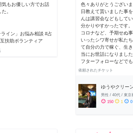
囲気もお優しい方でお話
色々ありがとうございま
した。
日教えて貰いました事を
んは講習会などもしてい
分かりやすかったです。
コロナなど、予期せぬ事
ライン」お悩み相談 #占
いったシワ寄せが私たち
相互扶助ボランティア
て自分の力で稼ぐ、生き
県
当にお世話になりました
フターフォローなどでも
依頼されたチケット
ゆうやクリー
男性
/
40代
/
東京
sentiment_satisfied
sentiment_neutral
sentiment_dissatisfied
150
1
0