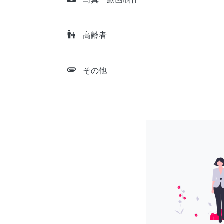
escalator_warning
高齢者
attachment
その他