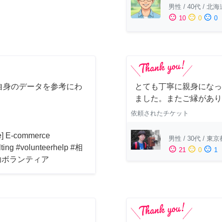
男性
/
40代
/
北海
sentiment_satisfied
sentiment_neutral
sentiment_dissatisfied
10
0
0
自身のデータを参考にわ
とても丁寧に親身になっ
！
ました。またご縁があり
依頼されたチケット
ne] E-commerce
男性
/
30代
/
東京
lting #volunteerhelp #相
sentiment_satisfied
sentiment_neutral
sentiment_dissatisfied
21
0
1
助ボランティア