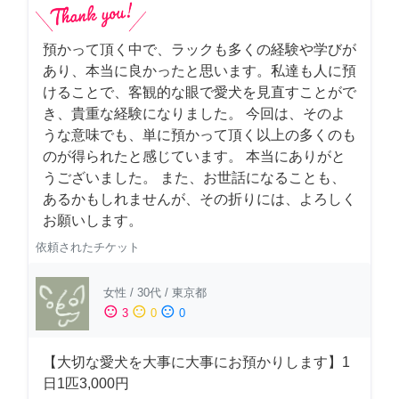
預かって頂く中で、ラックも多くの経験や学びが
あり、本当に良かったと思います。私達も人に預
けることで、客観的な眼で愛犬を見直すことがで
き、貴重な経験になりました。 今回は、そのよ
うな意味でも、単に預かって頂く以上の多くのも
のが得られたと感じています。 本当にありがと
うございました。 また、お世話になることも、
あるかもしれませんが、その折りには、よろしく
お願いします。
依頼されたチケット
女性
/
30代
/
東京都
sentiment_satisfied
sentiment_neutral
sentiment_dissatisfied
3
0
0
【大切な愛犬を大事に大事にお預かりします】1
日1匹3,000円