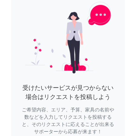
受けたいサービスが見つからない
場合はリクエストを投稿しよう
ご希望内容、エリア、予算、家具の名前や
数などを入力してリクエストを投稿する
と、そのリクエストに応えることが出来る
サポーターから応募が来ます！