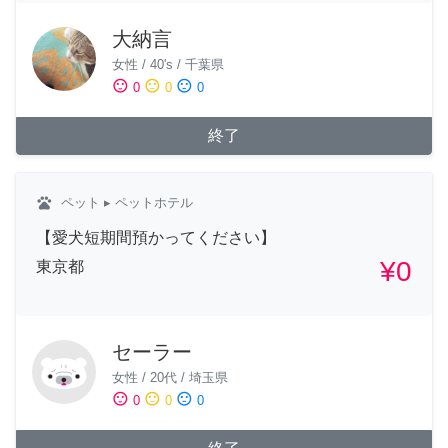
大納言
女性
/
40's
/
千葉県
sentiment_satisfied
sentiment_neutral
sentiment_dissatisfied
0
0
0
終了
pets
ペット
▸ ペットホテル
【愛犬短期間預かってください】
¥0
東京都
セーラー
女性
/
20代
/
埼玉県
sentiment_satisfied
sentiment_neutral
sentiment_dissatisfied
0
0
0