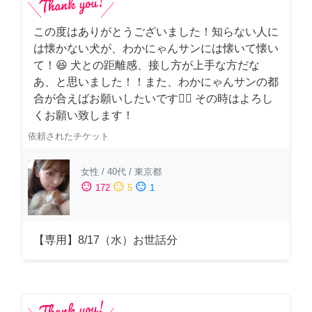
この度はありがとうございました！知らない人に
は懐かない犬が、わかにゃんサンには懐いて懐い
て！😆 犬との距離感、接し方が上手な方だな
あ、と思いました！！また、わかにゃんサンの都
合が合えばお願いしたいです🙇‍♂️ その時はよろし
くお願い致します！
依頼されたチケット
女性
/
40代
/
東京都
sentiment_satisfied
sentiment_neutral
sentiment_dissatisfied
172
5
1
【専用】8/17（水）お世話分