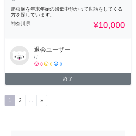
爬虫類を年末年始の帰郷中預かって世話をしてくる
方を探しています。
¥10,000
神奈川県
退会ユーザー
/
/
sentiment_satisfied
sentiment_neutral
sentiment_dissatisfied
0
0
0
終了
1
2
...
»