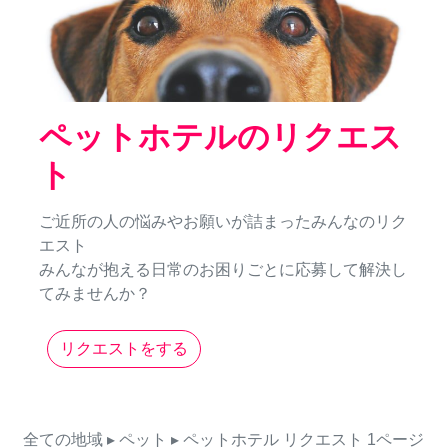
ペットホテルのリクエス
ト
ご近所の人の悩みやお願いが詰まったみんなのリク
エスト
みんなが抱える日常のお困りごとに応募して解決し
てみませんか？
リクエストをする
全ての地域
▸ ペット
▸ ペットホテル
リクエスト
1ページ