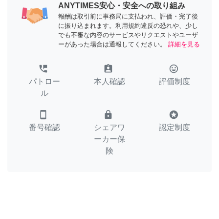
ANYTIMES安心・安全への取り組み
報酬は取引前に事務局に支払われ、評価・完了後
に振り込まれます。利用規約違反の恐れや、少し
でも不審な内容のサービスやリクエストやユーザ
ーがあった場合は通報してください。
詳細を見る
perm_phone_msg
assignment_ind
tag_faces
パトロー
本人確認
評価制度
ル
smartphone
lock
stars
番号確認
シェアワ
認定制度
ーカー保
険