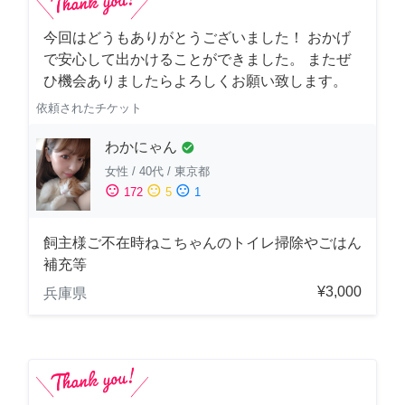
今回はどうもありがとうございました！ おかげ
で安心して出かけることができました。 またぜ
ひ機会ありましたらよろしくお願い致します。
依頼されたチケット
わかにゃん
check_circle
女性
/
40代
/
東京都
sentiment_satisfied
sentiment_neutral
sentiment_dissatisfied
172
5
1
飼主様ご不在時ねこちゃんのトイレ掃除やごはん
補充等
¥3,000
兵庫県