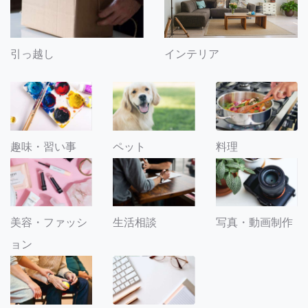
引っ越し
インテリア
趣味・習い事
ペット
料理
美容・ファッシ
生活相談
写真・動画制作
ョン