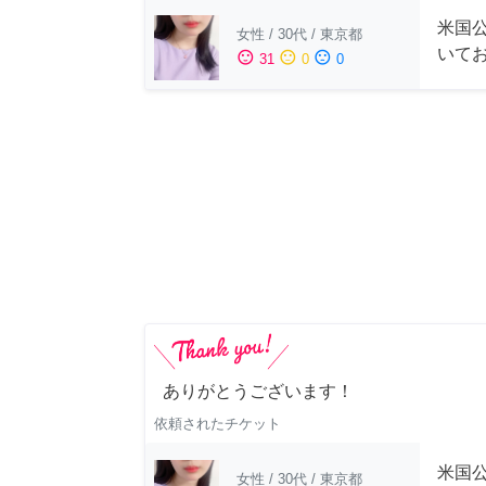
米国公
女性
/
30代
/
東京都
いて
sentiment_satisfied
sentiment_neutral
sentiment_dissatisfied
31
0
0
ありがとうございます！
依頼されたチケット
米国公
女性
/
30代
/
東京都