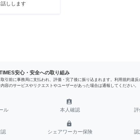
お話しします
YTIMES安心・安全への取り組み
は取引前に事務局に支払われ、評価・完了後に振り込まれます。利用規約違反
な内容のサービスやリクエストやユーザーがあった場合は通報してください。
assignment_ind
ール
本人確認
評
lock
確認
シェアワーカー保険
認