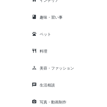
インテリア
class
趣味・習い事
pets
ペット
restaurant
料理
checkroom
美容・ファッション
chat
生活相談
camera_alt
写真・動画制作