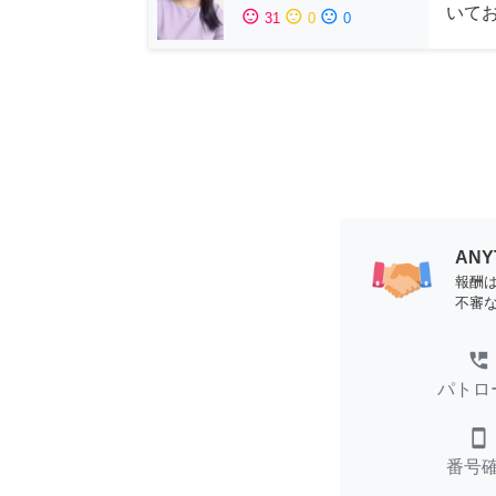
いて
sentiment_satisfied
sentiment_neutral
sentiment_dissatisfied
31
0
0
AN
報酬
不審
perm_phone_msg
パトロ
smartphone
番号