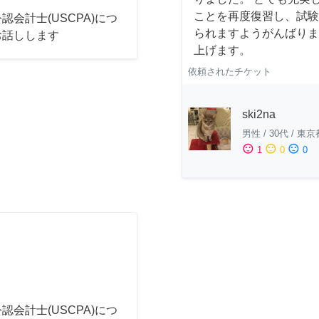
ことを再度復習し、試験
認会計士(USCPA)につ
られますようがんばりま
お話しします
上げます。
依頼されたチケット
ski2na
男性
/
30代
/
東京
sentiment_satisfied
sentiment_neutral
sentiment_dissatisfied
1
0
0
認会計士(USCPA)につ