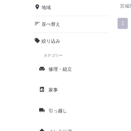
宮城
place
地域
sort
1
並べ替え
local_offer
絞り込み
カテゴリー
weekend
修理・組立
local_laundry_service
家事
local_shipping
引っ越し
home