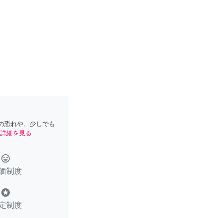
の恐れや、少しでも
詳細を見る
tag_faces
価制度
stars
定制度