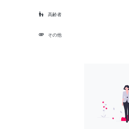
escalator_warning
高齢者
attachment
その他