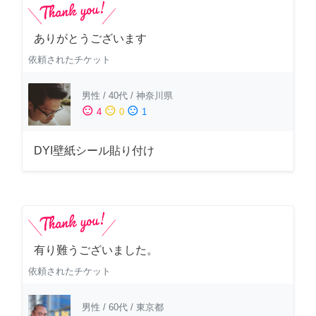
ありがとうございます
依頼されたチケット
男性
/
40代
/
神奈川県
sentiment_satisfied
sentiment_neutral
sentiment_dissatisfied
4
0
1
DYI壁紙シール貼り付け
有り難うございました。
依頼されたチケット
男性
/
60代
/
東京都