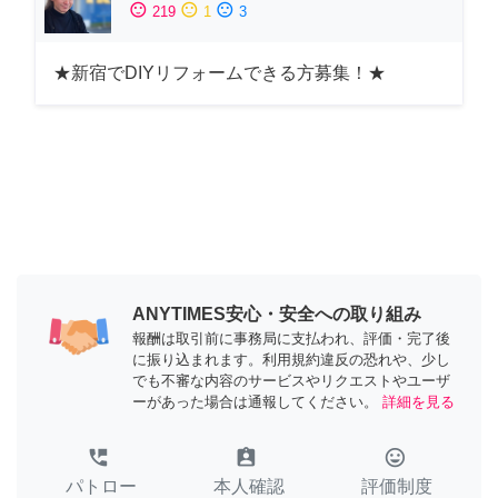
sentiment_satisfied
sentiment_neutral
sentiment_dissatisfied
219
1
3
★新宿でDIYリフォームできる方募集！★
ANYTIMES安心・安全への取り組み
報酬は取引前に事務局に支払われ、評価・完了後
に振り込まれます。利用規約違反の恐れや、少し
でも不審な内容のサービスやリクエストやユーザ
ーがあった場合は通報してください。
詳細を見る
perm_phone_msg
assignment_ind
tag_faces
パトロー
本人確認
評価制度