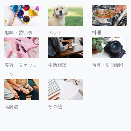
趣味・習い事
ペット
料理
美容・ファッシ
生活相談
写真・動画制作
ョン
その他
高齢者