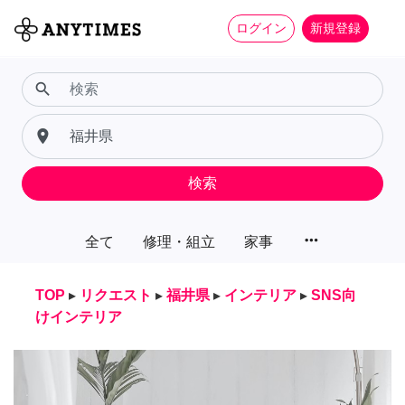
ログイン
新規登録
search
place
検索
more_horiz
全て
修理・組立
家事
TOP
▸
リクエスト
▸
福井県
▸
インテリア
▸
SNS向
けインテリア