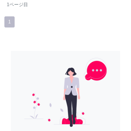
1ページ目
1