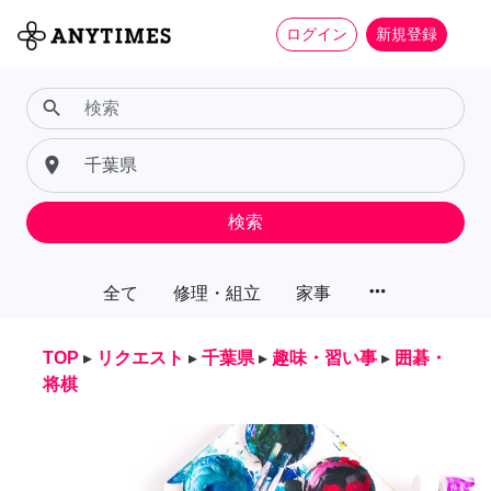
ログイン
新規登録
search
place
検索
more_horiz
全て
修理・組立
家事
TOP
▸
リクエスト
▸
千葉県
▸
趣味・習い事
▸
囲碁・
将棋