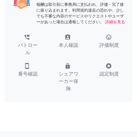
報酬は取引前に事務局に支払われ、評価・完了後
に振り込まれます。利用規約違反の恐れや、少し
でも不審な内容のサービスやリクエストやユーザ
ーがあった場合は通報してください。
詳細を見る
perm_phone_msg
assignment_ind
tag_faces
パトロー
本人確認
評価制度
ル
smartphone
lock
stars
番号確認
シェアワ
認定制度
ーカー保
険