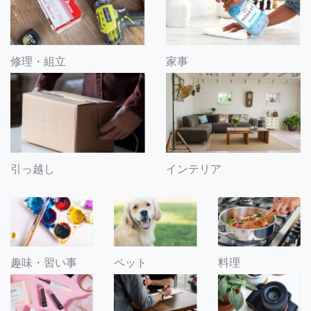
修理・組立
家事
引っ越し
インテリア
趣味・習い事
ペット
料理