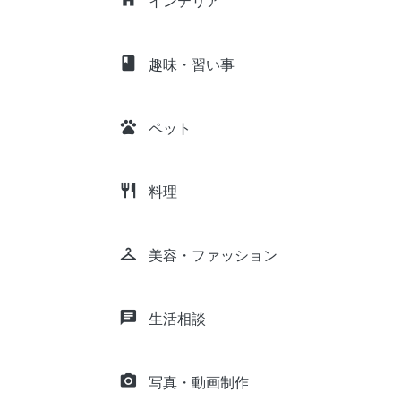
インテリア
class
趣味・習い事
pets
ペット
restaurant
料理
checkroom
美容・ファッション
chat
生活相談
camera_alt
写真・動画制作