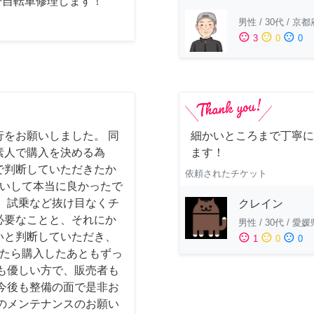
で自転車修理します！
男性
/
30代
/
京都
sentiment_satisfied
sentiment_neutral
sentiment_dissatisfied
3
0
0
をお願いしました。 同
細かいところまで丁寧に
素人で購入を決める為
ます！
で判断していただきたか
依頼されたチケット
お願いして本当に良かったで
、試乗など抜け目なくチ
クレイン
必要なことと、それにか
男性
/
30代
/
愛媛
いと判断していただき、
sentiment_satisfied
sentiment_neutral
sentiment_dissatisfied
1
0
0
かったら購入したあともずっ
も優しい方で、販売者も
今後も整備の面で是非お
のメンテナンスのお願い