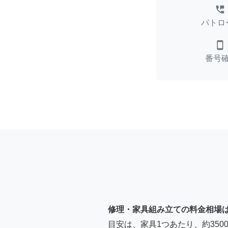
perm_phone_msg
パトロ
smartphone
番号
修理・家具組み立ての料金相場
目安は、家具1つあたり、約35