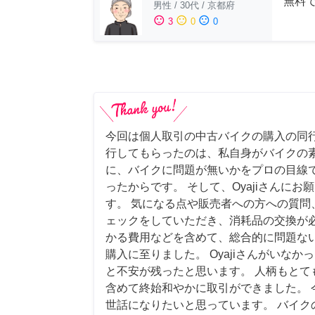
無料
男性
/
30代
/
京都府
sentiment_satisfied
sentiment_neutral
sentiment_dissatisfied
3
0
0
今回は個人取引の中古バイクの購入の同行
行してもらったのは、私自身がバイクの
に、バイクに問題が無いかをプロの目線
ったからです。 そして、Oyajiさんに
す。 気になる点や販売者への方への質問
ェックをしていただき、消耗品の交換が
かる費用などを含めて、総合的に問題な
購入に至りました。 Oyajiさんがいな
と不安が残ったと思います。 人柄もとて
含めて終始和やかに取引ができました。 
世話になりたいと思っています。 バイク