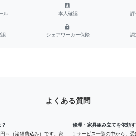
assignment_ind
ール
本人確認
評
lock
確認
シェアワーカー保険
認
よくある質問
は？
修理・家具組み立てを依頼す
00円～（諸経費込み）です。家
1.サービス一覧の中から、