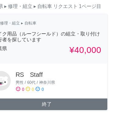
県
▸ 修理・組立
▸ 自転車
リクエスト
1ページ目
修理・組立
▸ 自転車
イク用品（ルーフシールド）の組立・取り付け
行者を探しています
¥40,000
葉県
RS Staff
男性
/
60代
/
神奈川県
sentiment_satisfied
sentiment_neutral
sentiment_dissatisfied
0
0
0
終了