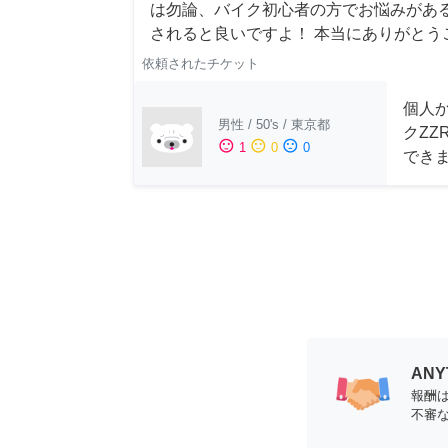
は勿論、バイク初心者の方でお悩みがあるか
されると良いですよ！ 本当にありがとう
依頼されたチケット
個人
男性
/
50's
/
東京都
クZZ
sentiment_satisfied
sentiment_neutral
sentiment_dissatisfied
1
0
0
でき
AN
報酬
不審