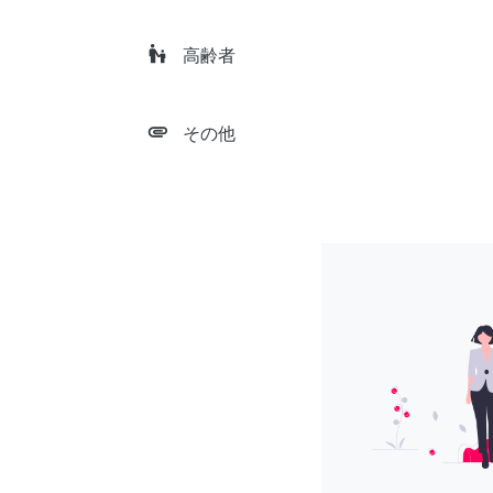
escalator_warning
高齢者
attachment
その他