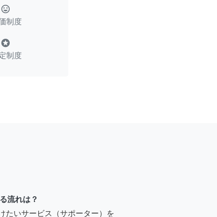
tag_faces
価制度
stars
定制度
る流れは？
受けたいサービス（サポーター）を