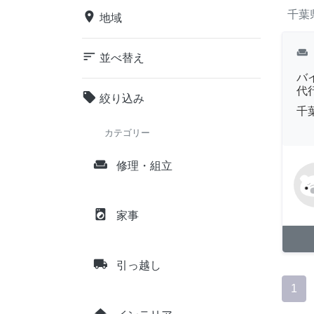
千葉
place
地域
weekend
sort
並べ替え
バ
代
local_offer
絞り込み
千
カテゴリー
weekend
修理・組立
local_laundry_service
家事
local_shipping
引っ越し
1
home