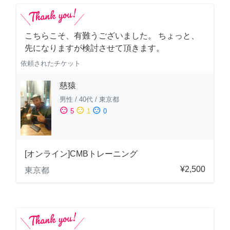
こちらこそ、有難うございました。 ちょっと、
先になりますが検討させて頂きます。
依頼されたチケット
慈猿
男性
/
40代
/
東京都
sentiment_satisfied
sentiment_neutral
sentiment_dissatisfied
5
1
0
[オンライン]CMBトレーニング
¥2,500
東京都