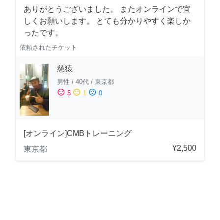
ありがとうございました。 またオンラインで宜
しくお願いします。 とても分かりやすく楽しか
ったです。
依頼されたチケット
慈猿
男性
/
40代
/
東京都
sentiment_satisfied
sentiment_neutral
sentiment_dissatisfied
5
1
0
[オンライン]CMBトレーニング
¥2,500
東京都