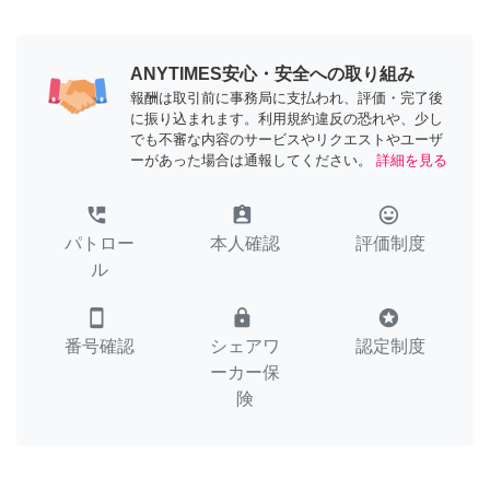
ANYTIMES安心・安全への取り組み
報酬は取引前に事務局に支払われ、評価・完了後
に振り込まれます。利用規約違反の恐れや、少し
でも不審な内容のサービスやリクエストやユーザ
ーがあった場合は通報してください。
詳細を見る
perm_phone_msg
assignment_ind
tag_faces
パトロー
本人確認
評価制度
ル
smartphone
lock
stars
番号確認
シェアワ
認定制度
ーカー保
険