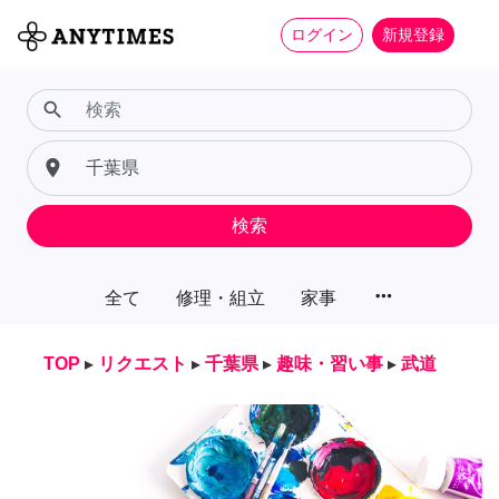
ログイン
新規登録
search
place
検索
more_horiz
全て
修理・組立
家事
TOP
▸
リクエスト
▸
千葉県
▸
趣味・習い事
▸
武道