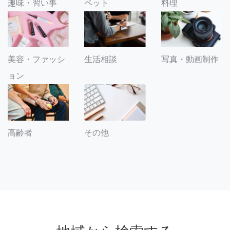
趣味・習い事
ペット
料理
美容・ファッシ
生活相談
写真・動画制作
ョン
その他
高齢者