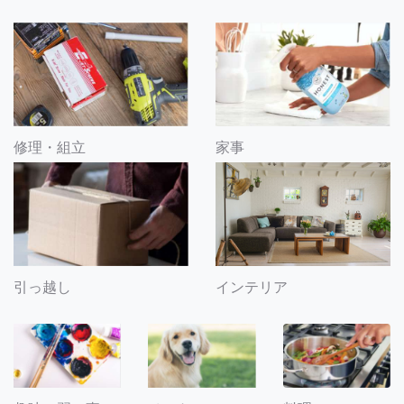
修理・組立
家事
引っ越し
インテリア