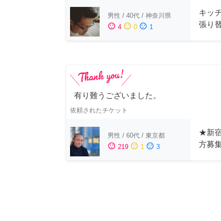
キッ
男性
/
40代
/
神奈川県
張り
sentiment_satisfied
sentiment_neutral
sentiment_dissatisfied
4
0
1
有り難うございました。
依頼されたチケット
★新宿
男性
/
60代
/
東京都
方募
sentiment_satisfied
sentiment_neutral
sentiment_dissatisfied
219
1
3