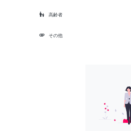
escalator_warning
高齢者
attachment
その他