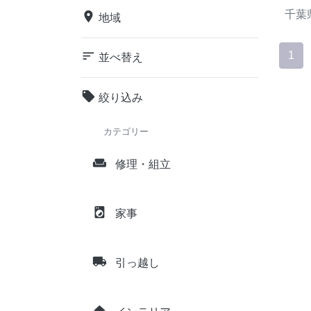
千葉
place
地域
sort
1
並べ替え
local_offer
絞り込み
カテゴリー
weekend
修理・組立
local_laundry_service
家事
local_shipping
引っ越し
home