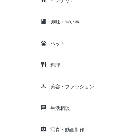
インテリア
class
趣味・習い事
pets
ペット
restaurant
料理
checkroom
美容・ファッション
chat
生活相談
camera_alt
写真・動画制作