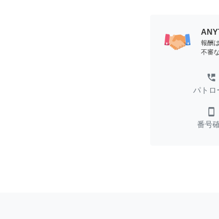
AN
報酬
不審
perm_phone_msg
パトロ
smartphone
番号