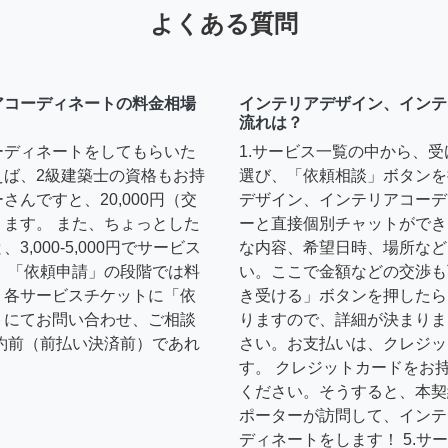
よくある質問
アコーディネートの料金相場
インテリアデザイン、インテ
流れは？
ーディネートをしてもらいた
1.サービス一覧の中から、
えば、2級建築士の資格もお持
選び、「依頼相談」ボタンを
んですと、20,000円（交
デザイン、インテリアコーデ
ます。 また、ちょっとした
ーと直接個別チャットができ
,000-5,000円でサービス
な内容、希望日時、場所など
 「依頼申請」の段階では料
い。ここで金額などの交渉も
、各サービスチケットに「依
き受ける」ボタンを押したら
トにてお問い合わせ、ご相談
りますので、詳細が決まりま
約前（前払い決済前）であれ
さい。お支払いは、クレジッ
す。 クレジットカードをお
ください。そうすると、本契
ポーターが訪問して、インテ
ディネートをします！ 5.