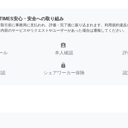
YTIMES安心・安全への取り組み
は取引前に事務局に支払われ、評価・完了後に振り込まれます。利用規約違反
な内容のサービスやリクエストやユーザーがあった場合は通報してください。
assignment_ind
ール
本人確認
評
lock
確認
シェアワーカー保険
認