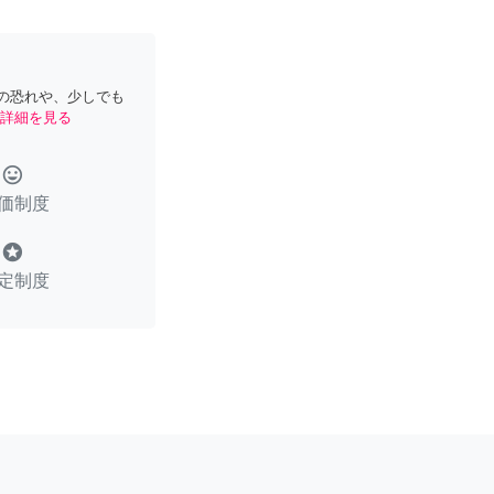
の恐れや、少しでも
詳細を見る
tag_faces
価制度
stars
定制度