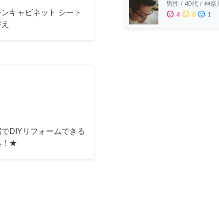
男性
/
40代
/
神奈
チンキャビネット シート
sentiment_satisfied
sentiment_neutral
sentiment_dissatisfied
4
0
1
替え
でDIYリフォームできる
集！★