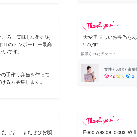
ところ、美味しい料理あ
大変美味しいお弁当をあ
ホロのトンポーロー最高
いです
たいです。
依頼されたチケット
女性
/
30代
/
東京
分の手作り弁当を作って
sentiment_satisfied
sentiment_neutral
sentiment_dissatisfied
42
0
1
だける方募集します。
たです！ またぜひお願
Food was delicious! Will