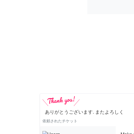
ありがとうございます. またよろしく
依頼されたチケット