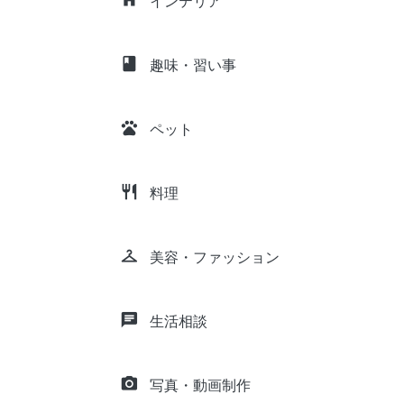
インテリア
class
趣味・習い事
pets
ペット
restaurant
料理
checkroom
美容・ファッション
chat
生活相談
camera_alt
写真・動画制作