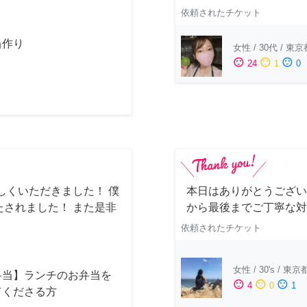
依頼されたチケット
当作り
女性
/
30代
/
東京
sentiment_satisfied
sentiment_neutral
sentiment_dissatisfied
24
1
0
しくいただきました！ 僕
本日はありがとうござい
されました！ また是非
から最後までご丁寧な対
依頼されたチケット
女性
/
30's
/
東京
弁当】ランチのお弁当を
sentiment_satisfied
sentiment_neutral
sentiment_dissatisfied
4
0
1
てくださる方