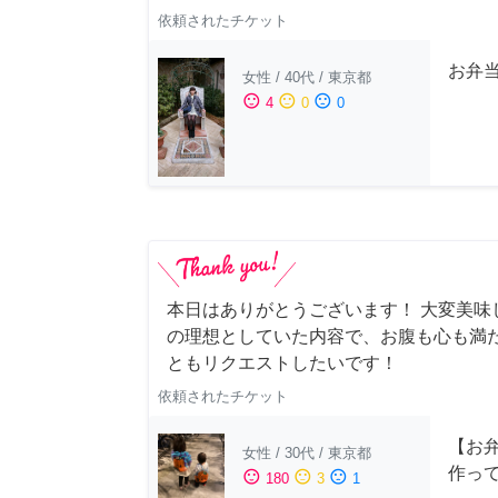
依頼されたチケット
お弁
女性
/
40代
/
東京都
sentiment_satisfied
sentiment_neutral
sentiment_dissatisfied
4
0
0
本日はありがとうございます！ 大変美味
の理想としていた内容で、お腹も心も満た
ともリクエストしたいです！
依頼されたチケット
【お
女性
/
30代
/
東京都
作っ
sentiment_satisfied
sentiment_neutral
sentiment_dissatisfied
180
3
1