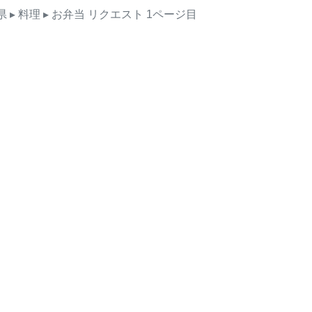
県
▸ 料理
▸ お弁当
リクエスト
1ページ目