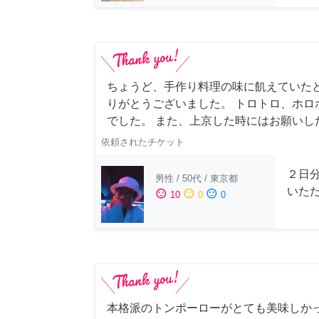
ちょうど、手作り料理の味に飢えていた
りがとうございました。 トロトロ、ホロ
でした。 また、上京した時にはお願いし
依頼されたチケット
２日
男性
/
50代
/
東京都
いた
sentiment_satisfied
sentiment_neutral
sentiment_dissatisfied
10
0
0
本格派のトンポーローがとても美味しかっ