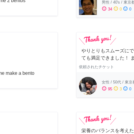
me 2 bentos
男性
/
40's
/
東京
sentiment_satisfied
sentiment_neutral
sentiment_dissatisfied
34
0
0
やりとりもスムーズにで
ても満足できました！ 
依頼されたチケット
me make a bento
女性
/
50代
/
東京
sentiment_satisfied
sentiment_neutral
sentiment_dissatisfied
95
3
0
栄養のバランスを考えた