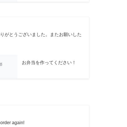
りがとうございました。またお願いした
お弁当を作ってください！
都
 order again!