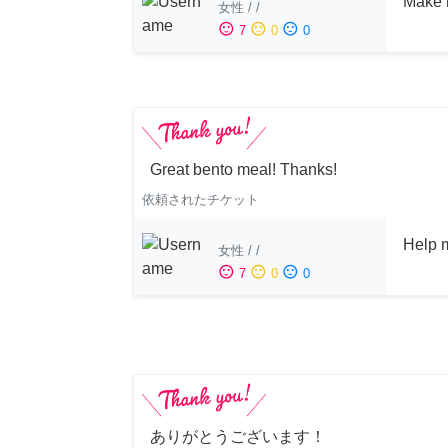
Make 
女性
/
/
sentiment_satisfied
sentiment_neutral
sentiment_dissatisfied
7
0
0
Great bento meal! Thanks!
依頼されたチケット
Help 
女性
/
/
sentiment_satisfied
sentiment_neutral
sentiment_dissatisfied
7
0
0
ありがとうございます！