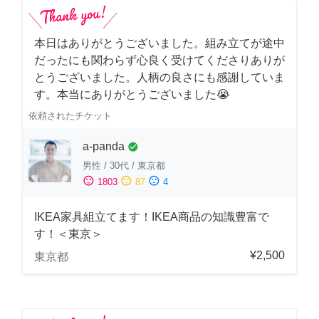
本日はありがとうございました。組み立てが途中
だったにも関わらず心良く受けてくださりありが
とうございました。人柄の良さにも感謝していま
す。本当にありがとうございました😭
依頼されたチケット
a-panda
check_circle
男性
/
30代
/
東京都
sentiment_satisfied
sentiment_neutral
sentiment_dissatisfied
1803
87
4
IKEA家具組立てます！IKEA商品の知識豊富で
す！＜東京＞
¥2,500
東京都