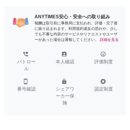
ANYTIMES安心・安全への取り組み
報酬は取引前に事務局に支払われ、評価・完了後
に振り込まれます。利用規約違反の恐れや、少し
でも不審な内容のサービスやリクエストやユーザ
ーがあった場合は通報してください。
詳細を見る
perm_phone_msg
assignment_ind
tag_faces
パトロー
本人確認
評価制度
ル
smartphone
lock
stars
番号確認
シェアワ
認定制度
ーカー保
険