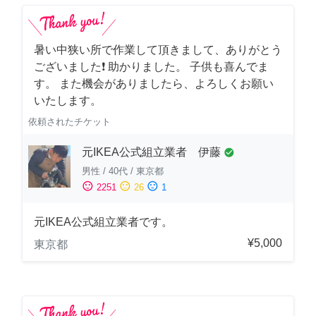
暑い中狭い所で作業して頂きまして、ありがとう
ございました❗️ 助かりました。 子供も喜んでま
す。 また機会がありましたら、よろしくお願い
いたします。
依頼されたチケット
元IKEA公式組立業者 伊藤
check_circle
男性
/
40代
/
東京都
sentiment_satisfied
sentiment_neutral
sentiment_dissatisfied
2251
26
1
元IKEA公式組立業者です。
¥5,000
東京都