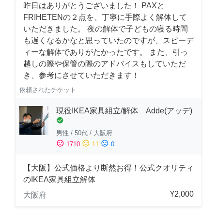
昨日はありがとうございました！ PAXと
FRIHETENの２点を、丁寧に手際よく解体して
いただきました。 夜の解体で子どもの寝る時間
も遅くなるかなと思っていたのですが、スピーデ
ィーな解体でありがたかったです。 また、引っ
越しの際や保管の際のアドバイスもしていただ
き、参考にさせていただきます！
依頼されたチケット
現役IKEA家具組立/解体 Adde(アッデ)
check_circle
男性
/
50代
/
大阪府
sentiment_satisfied
sentiment_neutral
sentiment_dissatisfied
1710
11
0
【大阪】公式価格より断然お得！公式クオリティ
のIKEA家具組立解体
¥2,000
大阪府