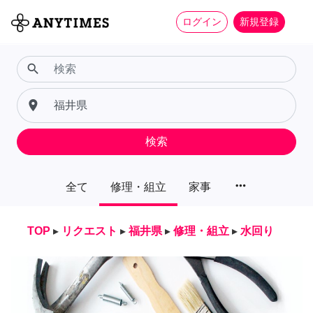
ログイン
新規登録
search
place
検索
more_horiz
全て
修理・組立
家事
TOP
▸
リクエスト
▸
福井県
▸
修理・組立
▸
水回り