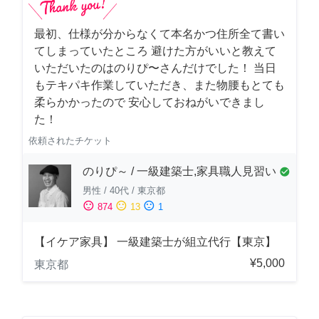
最初、仕様が分からなくて本名かつ住所全て書い
てしまっていたところ 避けた方がいいと教えて
いただいたのはのりぴ〜さんだけでした！ 当日
もテキパキ作業していただき、また物腰もとても
柔らかかったので 安心しておねがいできまし
た！
依頼されたチケット
のりぴ～ / 一級建築士,家具職人見習い
check_circle
男性
/
40代
/
東京都
sentiment_satisfied
sentiment_neutral
sentiment_dissatisfied
874
13
1
【イケア家具】 一級建築士が組立代行【東京】
¥5,000
東京都