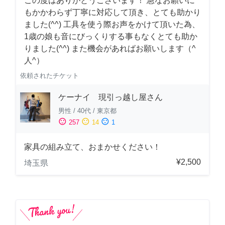
この度はありがとうございます！ 急なお願いに
もかかわらず丁寧に対応して頂き、とても助かり
ました(^^) 工具を使う際お声をかけて頂いた為、
1歳の娘も音にびっくりする事もなくとても助か
りました(^^) また機会があればお願いします（^
人^）
依頼されたチケット
ケーナイ 現引っ越し屋さん
男性
/
40代
/
東京都
sentiment_satisfied
sentiment_neutral
sentiment_dissatisfied
257
14
1
家具の組み立て、おまかせください！
¥2,500
埼玉県