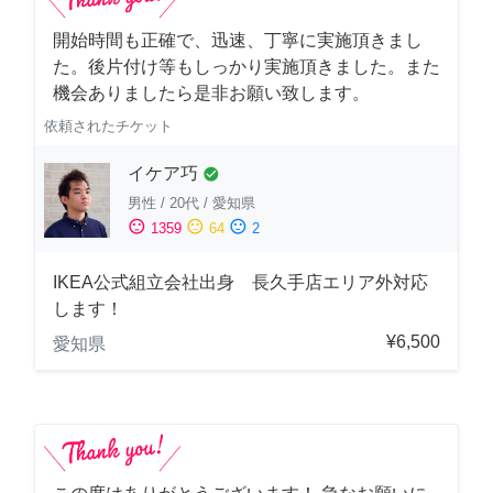
開始時間も正確で、迅速、丁寧に実施頂きまし
た。後片付け等もしっかり実施頂きました。また
機会ありましたら是非お願い致します。
依頼されたチケット
イケア巧
check_circle
男性
/
20代
/
愛知県
sentiment_satisfied
sentiment_neutral
sentiment_dissatisfied
1359
64
2
IKEA公式組立会社出身 長久手店エリア外対応
します！
¥6,500
愛知県