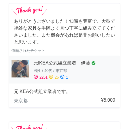
ありがとうございました！知識も豊富で、大型で
複雑な家具を手際よく且つ丁寧に組み立ててくだ
さいました。また機会があれば是非お願いしたい
と思います。
依頼されたチケット
元IKEA公式組立業者 伊藤
check_circle
男性
/
40代
/
東京都
sentiment_satisfied
sentiment_neutral
sentiment_dissatisfied
2251
26
1
元IKEA公式組立業者です。
¥5,000
東京都