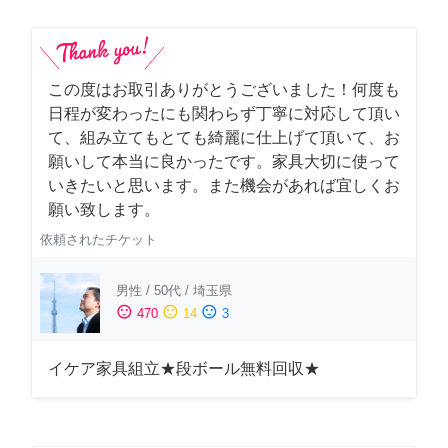
この度はお取引ありがとうございました！何度も
日程が変わったにも関わらず丁寧に対応して頂い
て、組み立てもとても綺麗に仕上げて頂いて、お
願いして本当に良かったです。家具大切に使って
いきたいと思います。また機会があれば宜しくお
願い致します。
依頼されたチケット
男性
/
50代
/
埼玉県
sentiment_satisfied
sentiment_neutral
sentiment_dissatisfied
470
14
3
イケア家具組立★段ボール無料回収★