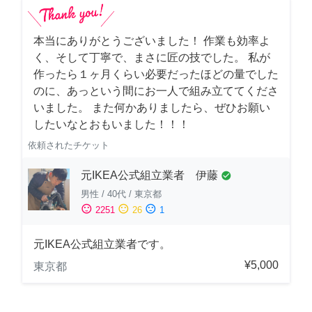
本当にありがとうございました！ 作業も効率よ
く、そして丁寧で、まさに匠の技でした。 私が
作ったら１ヶ月くらい必要だったほどの量でした
のに、あっという間にお一人で組み立ててくださ
いました。 また何かありましたら、ぜひお願い
したいなとおもいました！！！
依頼されたチケット
元IKEA公式組立業者 伊藤
check_circle
男性
/
40代
/
東京都
sentiment_satisfied
sentiment_neutral
sentiment_dissatisfied
2251
26
1
元IKEA公式組立業者です。
¥5,000
東京都