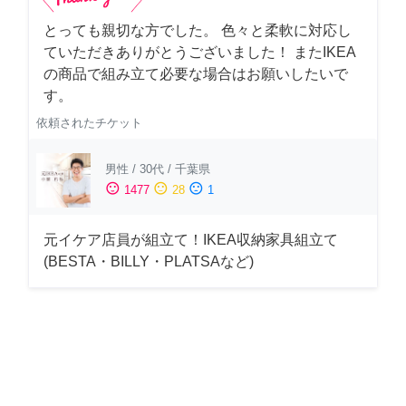
とっても親切な方でした。 色々と柔軟に対応し
ていただきありがとうございました！ またIKEA
の商品で組み立て必要な場合はお願いしたいで
す。
依頼されたチケット
男性
/
30代
/
千葉県
sentiment_satisfied
sentiment_neutral
sentiment_dissatisfied
1477
28
1
元イケア店員が組立て！IKEA収納家具組立て
(BESTA・BILLY・PLATSAなど)