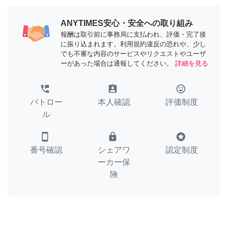
ANYTIMES安心・安全への取り組み
報酬は取引前に事務局に支払われ、評価・完了後
に振り込まれます。利用規約違反の恐れや、少し
でも不審な内容のサービスやリクエストやユーザ
ーがあった場合は通報してください。
詳細を見る
perm_phone_msg
assignment_ind
tag_faces
パトロー
本人確認
評価制度
ル
smartphone
lock
stars
番号確認
シェアワ
認定制度
ーカー保
険