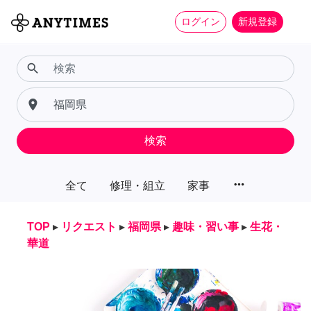
ログイン
新規登録
search
place
検索
more_horiz
全て
修理・組立
家事
TOP
▸
リクエスト
▸
福岡県
▸
趣味・習い事
▸
生花・
華道