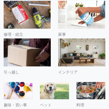
修理・組立
家事
引っ越し
インテリア
趣味・習い事
ペット
料理