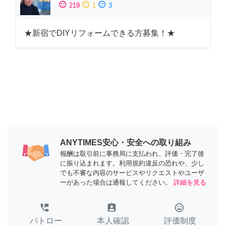
sentiment_satisfied
sentiment_neutral
sentiment_dissatisfied
219
1
3
★新宿でDIYリフォームできる方募集！★
ANYTIMES安心・安全への取り組み
報酬は取引前に事務局に支払われ、評価・完了後
に振り込まれます。利用規約違反の恐れや、少し
でも不審な内容のサービスやリクエストやユーザ
ーがあった場合は通報してください。
詳細を見る
perm_phone_msg
assignment_ind
tag_faces
パトロー
本人確認
評価制度