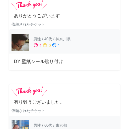
ありがとうございます
依頼されたチケット
男性
/
40代
/
神奈川県
sentiment_satisfied
sentiment_neutral
sentiment_dissatisfied
4
0
1
DYI壁紙シール貼り付け
有り難うございました。
依頼されたチケット
男性
/
60代
/
東京都