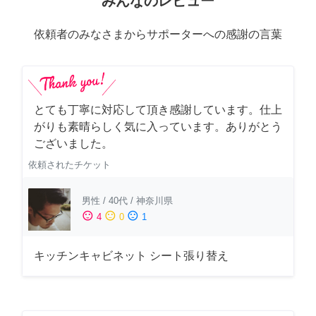
みんなのレビュー
依頼者のみなさまからサポーターへの感謝の言葉
とても丁寧に対応して頂き感謝しています。仕上
がりも素晴らしく気に入っています。ありがとう
ございました。
依頼されたチケット
男性
/
40代
/
神奈川県
sentiment_satisfied
sentiment_neutral
sentiment_dissatisfied
4
0
1
キッチンキャビネット シート張り替え