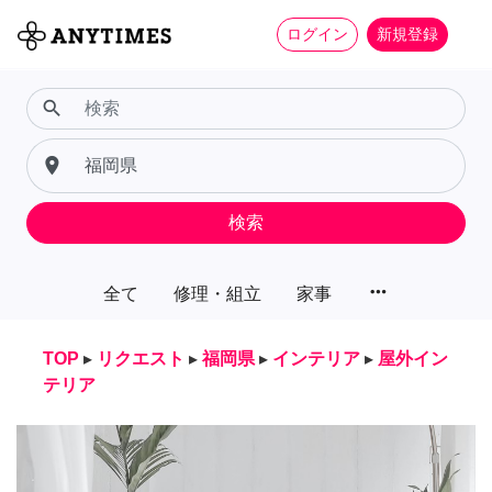
ログイン
新規登録
search
place
検索
more_horiz
全て
修理・組立
家事
TOP
▸
リクエスト
▸
福岡県
▸
インテリア
▸
屋外イン
テリア