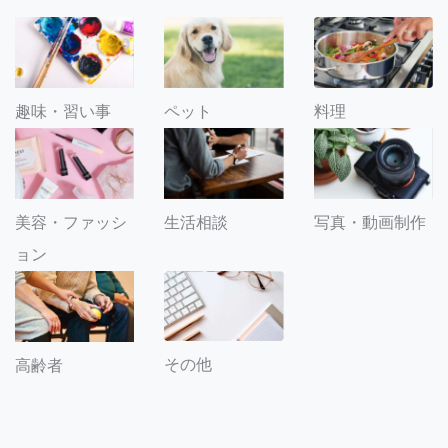
趣味・習い事
ペット
料理
美容・ファッシ
生活相談
写真・動画制作
ョン
その他
高齢者