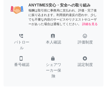
ANYTIMES安心・安全への取り組み
報酬は取引前に事務局に支払われ、評価・完了後
に振り込まれます。利用規約違反の恐れや、少し
でも不審な内容のサービスやリクエストやユーザ
ーがあった場合は通報してください。
詳細を見る
perm_phone_msg
assignment_ind
tag_faces
パトロー
本人確認
評価制度
ル
smartphone
lock
stars
番号確認
シェアワ
認定制度
ーカー保
険