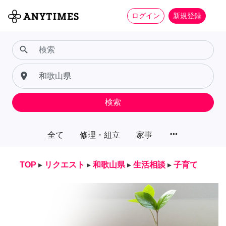
ログイン
新規登録
search
place
検索
more_horiz
全て
修理・組立
家事
TOP
▸
リクエスト
▸
和歌山県
▸
生活相談
▸
子育て