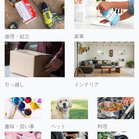
修理・組立
家事
引っ越し
インテリア
趣味・習い事
ペット
料理