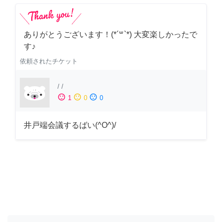
ありがとうございます！(*´꒳`*) 大変楽しかったで
す♪
依頼されたチケット
/
/
sentiment_satisfied
sentiment_neutral
sentiment_dissatisfied
1
0
0
井戸端会議するばい(^O^)/