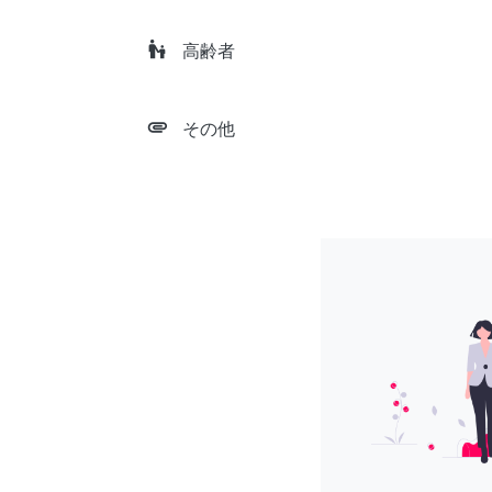
escalator_warning
高齢者
attachment
その他