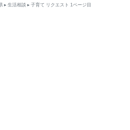
県
▸ 生活相談
▸ 子育て
リクエスト
1ページ目