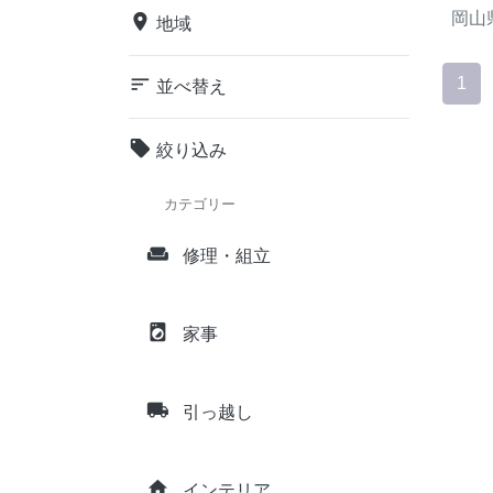
岡山
place
地域
sort
1
並べ替え
local_offer
絞り込み
カテゴリー
weekend
修理・組立
local_laundry_service
家事
local_shipping
引っ越し
home
インテリア