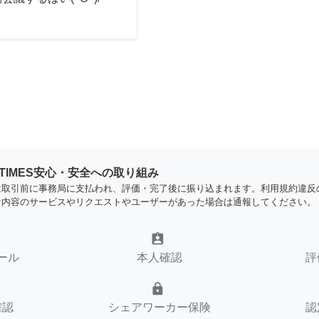
YTIMES安心・安全への取り組み
は取引前に事務局に支払われ、評価・完了後に振り込まれます。利用規約違反
な内容のサービスやリクエストやユーザーがあった場合は通報してください。
assignment_ind
ール
本人確認
評
lock
確認
シェアワーカー保険
認