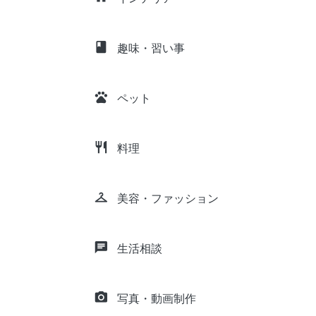
class
趣味・習い事
pets
ペット
restaurant
料理
checkroom
美容・ファッション
chat
生活相談
camera_alt
写真・動画制作