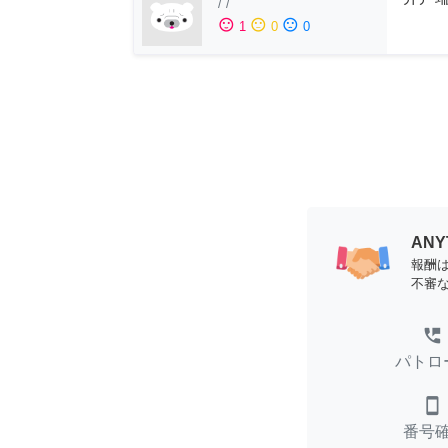
/
/
sentiment_satisfied
sentiment_neutral
sentiment_dissatisfied
1
0
0
AN
報酬
不審
perm_phone_msg
パトロ
smartphone
番号