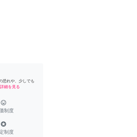
の恐れや、少しでも
詳細を見る
tag_faces
価制度
stars
定制度