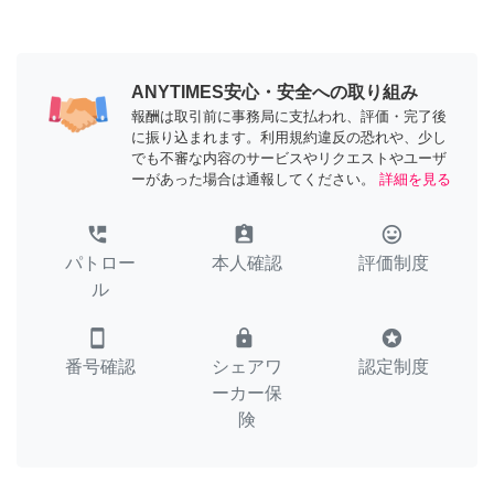
ANYTIMES安心・安全への取り組み
報酬は取引前に事務局に支払われ、評価・完了後
に振り込まれます。利用規約違反の恐れや、少し
でも不審な内容のサービスやリクエストやユーザ
ーがあった場合は通報してください。
詳細を見る
perm_phone_msg
assignment_ind
tag_faces
パトロー
本人確認
評価制度
ル
smartphone
lock
stars
番号確認
シェアワ
認定制度
ーカー保
険