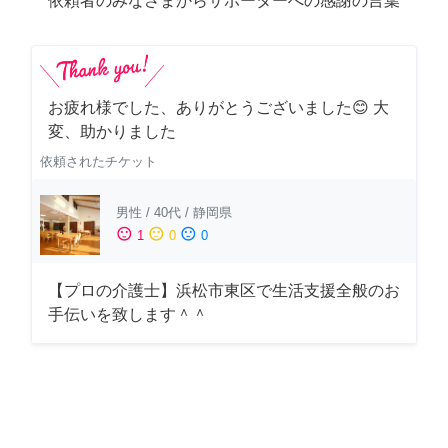
依頼者のみなさまからサポーターへの感謝の言葉
お疲れ様でした、ありがとうございました😊 大
変、助かりました
依頼されたチケット
男性
/
40代
/
静岡県
sentiment_satisfied
sentiment_neutral
sentiment_dissatisfied
1
0
0
【プロの介護士】浜松市東区で生活支援全般のお
手伝いを致します＾＾