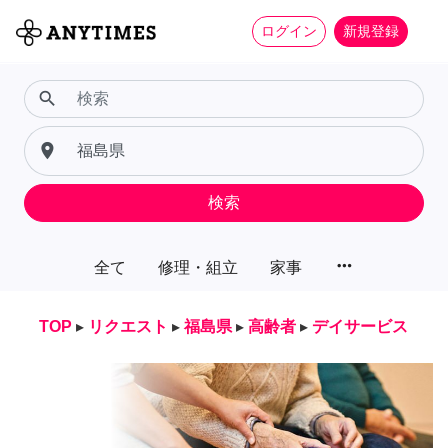
ログイン
新規登録
search
place
検索
more_horiz
全て
修理・組立
家事
TOP
▸
リクエスト
▸
福島県
▸
高齢者
▸
デイサービス