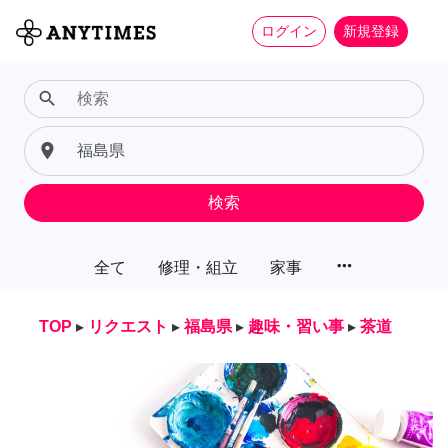
ログイン
新規登録
search
place
検索
more_horiz
全て
修理・組立
家事
TOP
▸
リクエスト
▸
福島県
▸
趣味・習い事
▸
茶道