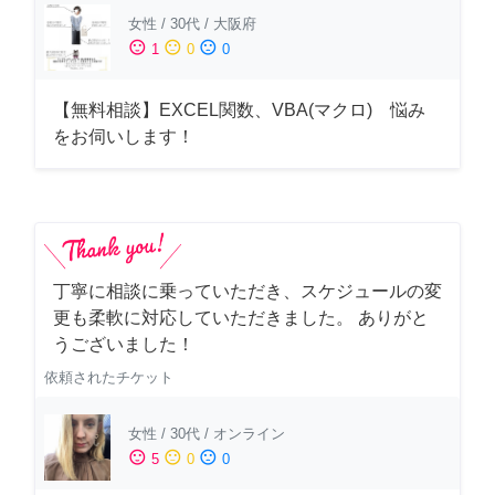
女性
/
30代
/
大阪府
sentiment_satisfied
sentiment_neutral
sentiment_dissatisfied
1
0
0
【無料相談】EXCEL関数、VBA(マクロ) 悩み
をお伺いします！
丁寧に相談に乗っていただき、スケジュールの変
更も柔軟に対応していただきました。 ありがと
うございました！
依頼されたチケット
女性
/
30代
/
オンライン
sentiment_satisfied
sentiment_neutral
sentiment_dissatisfied
5
0
0