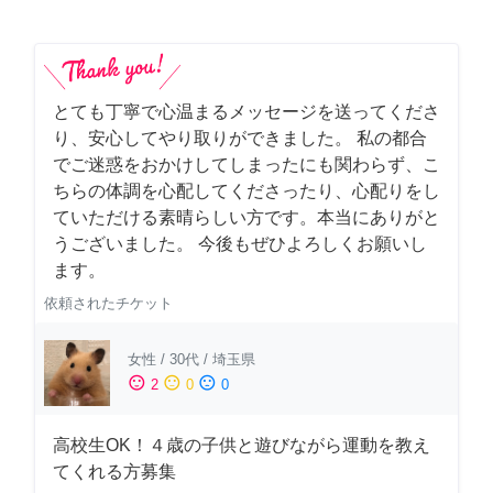
とても丁寧で心温まるメッセージを送ってくださ
り、安心してやり取りができました。 私の都合
でご迷惑をおかけしてしまったにも関わらず、こ
ちらの体調を心配してくださったり、心配りをし
ていただける素晴らしい方です。本当にありがと
うございました。 今後もぜひよろしくお願いし
ます。
依頼されたチケット
女性
/
30代
/
埼玉県
sentiment_satisfied
sentiment_neutral
sentiment_dissatisfied
2
0
0
高校生OK！４歳の子供と遊びながら運動を教え
てくれる方募集