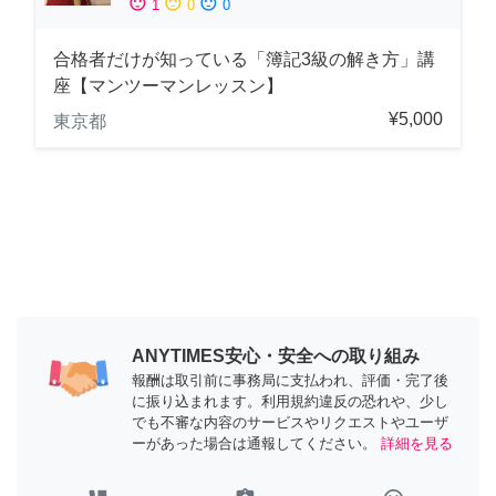
sentiment_satisfied
sentiment_neutral
sentiment_dissatisfied
1
0
0
合格者だけが知っている「簿記3級の解き方」講
座【マンツーマンレッスン】
¥5,000
東京都
ANYTIMES安心・安全への取り組み
報酬は取引前に事務局に支払われ、評価・完了後
に振り込まれます。利用規約違反の恐れや、少し
でも不審な内容のサービスやリクエストやユーザ
ーがあった場合は通報してください。
詳細を見る