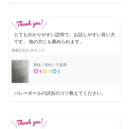
とても分かりやすい説明で、お話しやすい良い方
です。 他の方にも薦められます。
依頼されたチケット
男性
/
30代
/
千葉県
sentiment_satisfied
sentiment_neutral
sentiment_dissatisfied
5
0
0
バレーボールの試合のコツ教えてください。