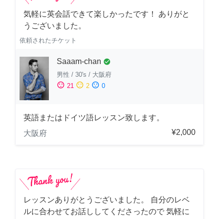
気軽に英会話できて楽しかったです！ ありがと
うございました。
依頼されたチケット
Saaam-chan
check_circle
男性
/
30's
/
大阪府
sentiment_satisfied
sentiment_neutral
sentiment_dissatisfied
21
2
0
英語またはドイツ語レッスン致します。
¥2,000
大阪府
レッスンありがとうございました。 自分のレベ
ルに合わせてお話ししてくださったので 気軽に