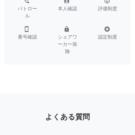
perm_phone_msg
assignment_ind
tag_faces
パトロー
本人確認
評価制度
ル
smartphone
lock
stars
番号確認
シェアワ
認定制度
ーカー保
険
よくある質問