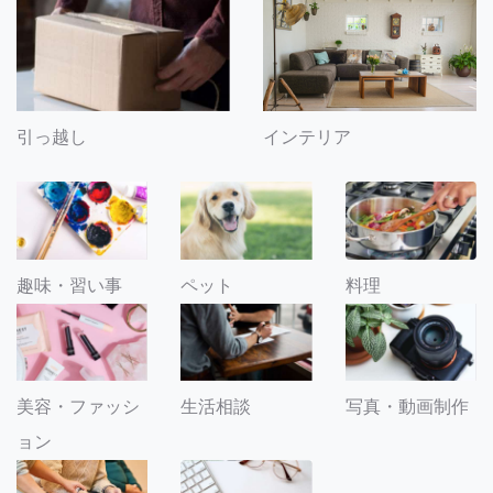
引っ越し
インテリア
趣味・習い事
ペット
料理
美容・ファッシ
生活相談
写真・動画制作
ョン