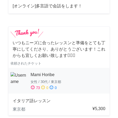
[オンライン]多言語で会話をします！
いつもニーズに合ったレッスンと準備をとても丁
寧にしてくださり、ありがとうございます！これ
からも宜しくお願い致します🙇‍♀️✨
依頼されたチケット
Mami Horibe
女性
/
30代
/
東京都
sentiment_satisfied
sentiment_neutral
sentiment_dissatisfied
73
0
0
イタリア語レッスン
¥5,300
東京都