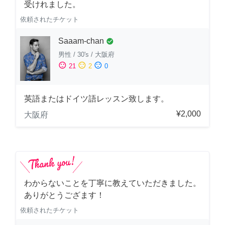
受けれました。
依頼されたチケット
Saaam-chan
check_circle
男性
/
30's
/
大阪府
sentiment_satisfied
sentiment_neutral
sentiment_dissatisfied
21
2
0
英語またはドイツ語レッスン致します。
¥2,000
大阪府
わからないことを丁寧に教えていただきました。
ありがとうござます！
依頼されたチケット