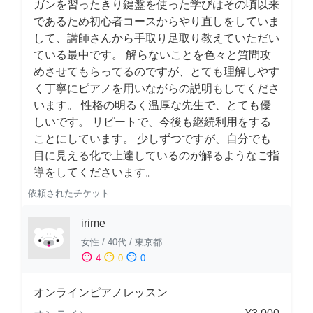
ガンを習ったきり鍵盤を使った学びはその頃以来
であるため初心者コースからやり直しをしていま
して、講師さんから手取り足取り教えていただい
ている最中です。 解らないことを色々と質問攻
めさせてもらってるのですが、とても理解しやす
く丁寧にピアノを用いながらの説明もしてくださ
います。 性格の明るく温厚な先生で、とても優
しいです。 リピートで、今後も継続利用をする
ことにしています。 少しずつですが、自分でも
目に見える化で上達しているのが解るようなご指
導をしてくださいます。
依頼されたチケット
irime
女性
/
40代
/
東京都
sentiment_satisfied
sentiment_neutral
sentiment_dissatisfied
4
0
0
オンラインピアノレッスン