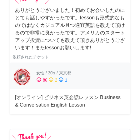
ありがとうございました！初めてお会いしたのに
とても話しやすかったです。lessonも形式的なも
のではなくカジュアル且つ適宜英語を教えて頂け
るので非常に良かったです。アメリカのスタート
アップ投資についても教えて頂きありがとうござ
います！またlessonお願いします!
依頼されたチケット
女性
/
30's
/
東京都
sentiment_satisfied
sentiment_neutral
sentiment_dissatisfied
86
2
1
[オンライン] ビジネス英会話レッスン Business
& Conversation English Lesson