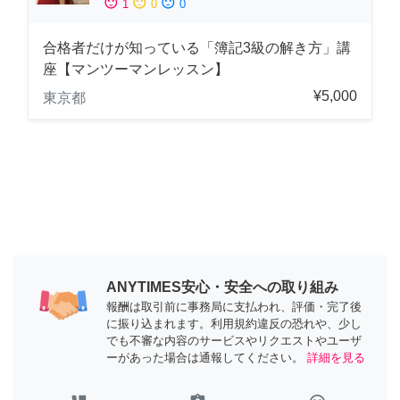
sentiment_satisfied
sentiment_neutral
sentiment_dissatisfied
1
0
0
合格者だけが知っている「簿記3級の解き方」講
座【マンツーマンレッスン】
¥5,000
東京都
ANYTIMES安心・安全への取り組み
報酬は取引前に事務局に支払われ、評価・完了後
に振り込まれます。利用規約違反の恐れや、少し
でも不審な内容のサービスやリクエストやユーザ
ーがあった場合は通報してください。
詳細を見る