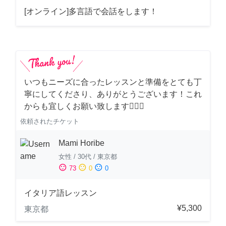
[オンライン]多言語で会話をします！
いつもニーズに合ったレッスンと準備をとても丁
寧にしてくださり、ありがとうございます！これ
からも宜しくお願い致します🙇‍♀️✨
依頼されたチケット
Mami Horibe
女性
/
30代
/
東京都
sentiment_satisfied
sentiment_neutral
sentiment_dissatisfied
73
0
0
イタリア語レッスン
¥5,300
東京都