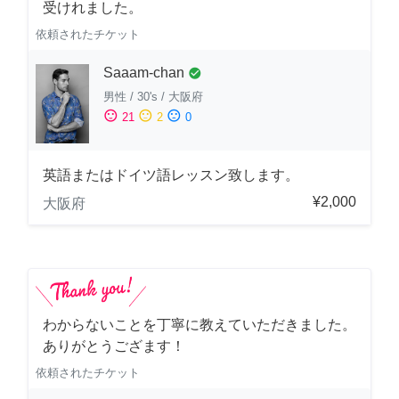
受けれました。
依頼されたチケット
Saaam-chan
check_circle
男性
/
30's
/
大阪府
sentiment_satisfied
sentiment_neutral
sentiment_dissatisfied
21
2
0
英語またはドイツ語レッスン致します。
¥2,000
大阪府
わからないことを丁寧に教えていただきました。
ありがとうござます！
依頼されたチケット