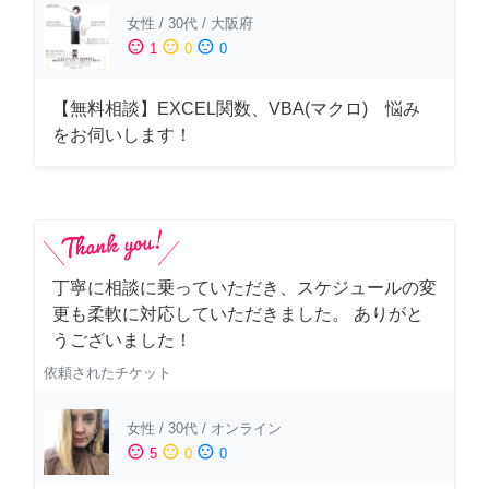
女性
/
30代
/
大阪府
sentiment_satisfied
sentiment_neutral
sentiment_dissatisfied
1
0
0
【無料相談】EXCEL関数、VBA(マクロ) 悩み
をお伺いします！
丁寧に相談に乗っていただき、スケジュールの変
更も柔軟に対応していただきました。 ありがと
うございました！
依頼されたチケット
女性
/
30代
/
オンライン
sentiment_satisfied
sentiment_neutral
sentiment_dissatisfied
5
0
0