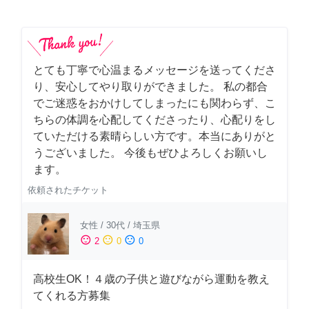
とても丁寧で心温まるメッセージを送ってくださ
り、安心してやり取りができました。 私の都合
でご迷惑をおかけしてしまったにも関わらず、こ
ちらの体調を心配してくださったり、心配りをし
ていただける素晴らしい方です。本当にありがと
うございました。 今後もぜひよろしくお願いし
ます。
依頼されたチケット
女性
/
30代
/
埼玉県
sentiment_satisfied
sentiment_neutral
sentiment_dissatisfied
2
0
0
高校生OK！４歳の子供と遊びながら運動を教え
てくれる方募集