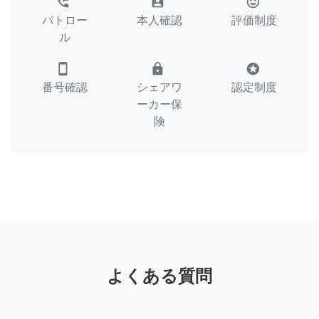
perm_phone_msg
assignment_ind
tag_faces
パトロー
本人確認
評価制度
ル
smartphone
lock
stars
番号確認
シェアワ
認定制度
ーカー保
険
よくある質問