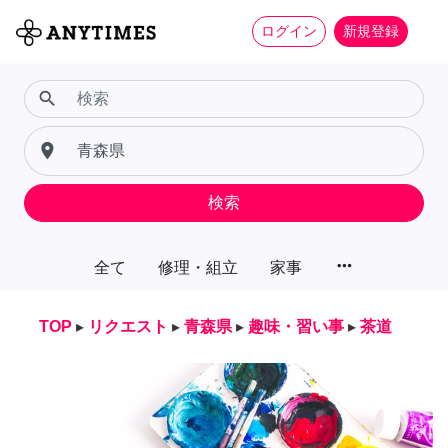
ログイン
新規登録
search
place
検索
more_horiz
全て
修理・組立
家事
TOP
▸
リクエスト
▸
青森県
▸
趣味・習い事
▸
茶道