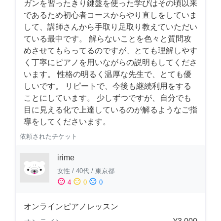
ガンを習ったきり鍵盤を使った学びはその頃以来
であるため初心者コースからやり直しをしていま
して、講師さんから手取り足取り教えていただい
ている最中です。 解らないことを色々と質問攻
めさせてもらってるのですが、とても理解しやす
く丁寧にピアノを用いながらの説明もしてくださ
います。 性格の明るく温厚な先生で、とても優
しいです。 リピートで、今後も継続利用をする
ことにしています。 少しずつですが、自分でも
目に見える化で上達しているのが解るようなご指
導をしてくださいます。
依頼されたチケット
irime
女性
/
40代
/
東京都
sentiment_satisfied
sentiment_neutral
sentiment_dissatisfied
4
0
0
オンラインピアノレッスン