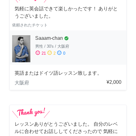
気軽に英会話できて楽しかったです！ ありがと
うございました。
依頼されたチケット
Saaam-chan
check_circle
男性
/
30's
/
大阪府
sentiment_satisfied
sentiment_neutral
sentiment_dissatisfied
21
2
0
英語またはドイツ語レッスン致します。
¥2,000
大阪府
レッスンありがとうございました。 自分のレベ
ルに合わせてお話ししてくださったので 気軽に