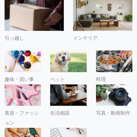
引っ越し
インテリア
趣味・習い事
ペット
料理
美容・ファッシ
生活相談
写真・動画制作
ョン