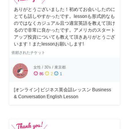
ありがとうございました！初めてお会いしたのに
とても話しやすかったです。lessonも形式的なも
のではなくカジュアル且つ適宜英語を教えて頂け
るので非常に良かったです。アメリカのスタート
アップ投資についても教えて頂きありがとうござ
います！またlessonお願いします!
依頼されたチケット
女性
/
30's
/
東京都
sentiment_satisfied
sentiment_neutral
sentiment_dissatisfied
86
2
1
[オンライン] ビジネス英会話レッスン Business
& Conversation English Lesson