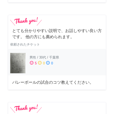
とても分かりやすい説明で、お話しやすい良い方
です。 他の方にも薦められます。
依頼されたチケット
男性
/
30代
/
千葉県
sentiment_satisfied
sentiment_neutral
sentiment_dissatisfied
5
0
0
バレーボールの試合のコツ教えてください。